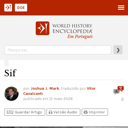
DOE
Em Português
❯
Sif
por
Joshua J. Mark
, traduzido por
Vitor
Cavalcanti
publicado em
12 maio 2026
3
bookmark_add
bookmark_added
headphones
print
Guardar Artigo
Versão Áudio
Imprimir