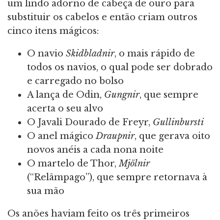
um lindo adorno de cabeça de ouro para
substituir os cabelos e então criam outros
cinco itens mágicos:
O navio
Skidbladnir
, o mais rápido de
todos os navios, o qual pode ser dobrado
e carregado no bolso
A lança de Odin,
Gungnir
, que sempre
acerta o seu alvo
O Javali Dourado de Freyr,
Gullinbursti
O anel mágico
Draupnir
, que gerava oito
novos anéis a cada nona noite
O martelo de Thor,
Mjölnir
(“Relâmpago”), que sempre retornava à
sua mão
Os anões haviam feito os três primeiros