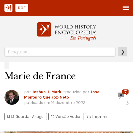
DOE
Em Português
❯
Marie de France
por
Joshua J. Mark
, traduzido por
Jose
Monteiro Queiroz-Neto
publicado em
16 dezembro 2022
5
bookmark_add
bookmark_added
headphones
print
Guardar Artigo
Versão Áudio
Imprimir