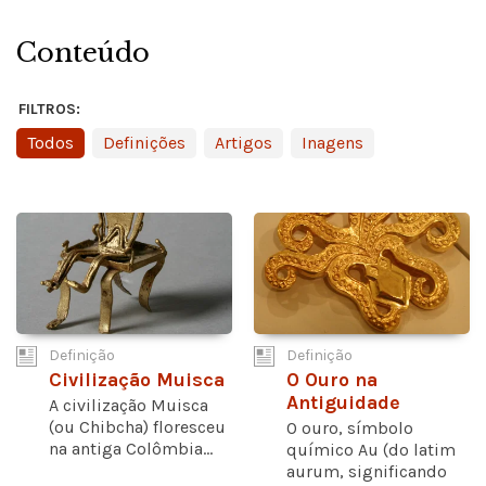
Conteúdo
FILTROS:
Todos
Definições
Artigos
Inagens
Definição
Definição
Civilização Muisca
O Ouro na
Antiguidade
A civilização Muisca
(ou Chibcha) floresceu
O ouro, símbolo
na antiga Colômbia...
químico Au (do latim
aurum, significando