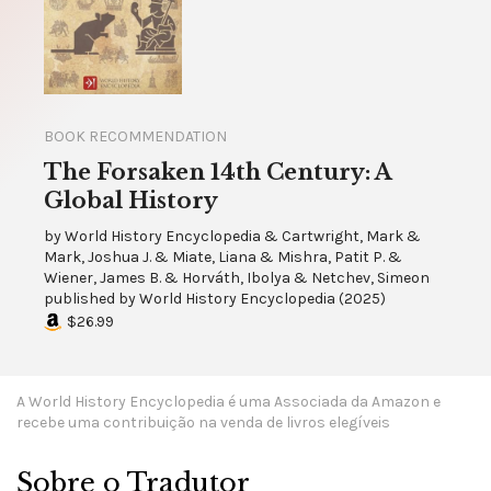
BOOK RECOMMENDATION
The Forsaken 14th Century: A
Global History
by
World History Encyclopedia & Cartwright, Mark &
Mark, Joshua J. & Miate, Liana & Mishra, Patit P. &
Wiener, James B. & Horváth, Ibolya & Netchev, Simeon
published by
World History Encyclopedia
(
2025
)
$26.99
A World History Encyclopedia é uma Associada da Amazon e
recebe uma contribuição na venda de livros elegíveis
Sobre o Tradutor