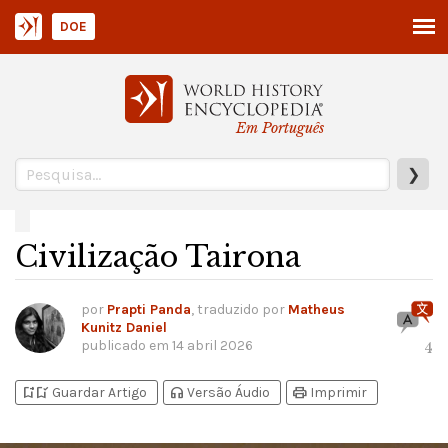
DOE
Em Português
❯
Civilização Tairona
por
Prapti Panda
, traduzido por
Matheus
Kunitz Daniel
publicado em
14 abril 2026
4
bookmark_add
bookmark_added
headphones
print
Guardar Artigo
Versão Áudio
Imprimir