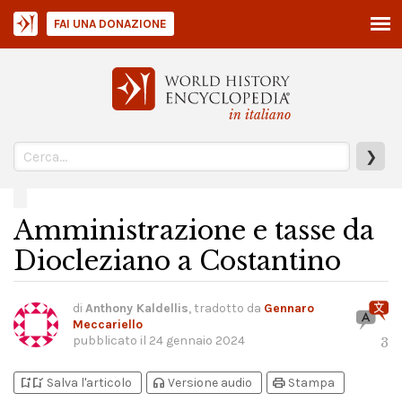
FAI UNA DONAZIONE
in italiano
❯
Amministrazione e tasse da
Diocleziano a Costantino
di
Anthony Kaldellis
, tradotto da
Gennaro
Meccariello
pubblicato il
24 gennaio 2024
3
bookmark_add
bookmark_added
headphones
print
Salva l'articolo
Versione audio
Stampa