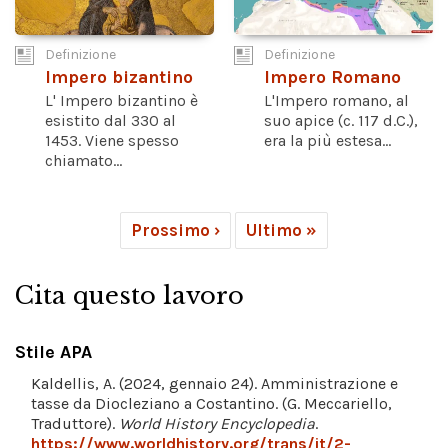
Definizione
Definizione
Impero bizantino
Impero Romano
L' Impero bizantino è
L'Impero romano, al
esistito dal 330 al
suo apice (c. 117 d.C.),
1453. Viene spesso
era la più estesa...
chiamato...
Prossimo ›
Ultimo »
Cita questo lavoro
Stile APA
Kaldellis, A. (2024, gennaio 24). Amministrazione e
tasse da Diocleziano a Costantino. (G. Meccariello,
Traduttore).
World History Encyclopedia
.
https://www.worldhistory.org/trans/it/2-