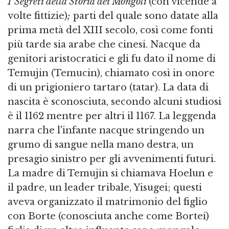
I Segreti della Storia dei Mongoli
(con vicende a
volte fittizie)
;
parti del quale sono datate alla
prima metà del XIII secolo, così come fonti
più tarde sia arabe che cinesi. Nacque da
genitori aristocratici e gli fu dato il nome di
Temujin (Temucin), chiamato così in onore
di un prigioniero tartaro (tatar). La data di
nascita è sconosciuta, secondo alcuni studiosi
è il 1162 mentre per altri il 1167. La leggenda
narra che l'infante nacque stringendo un
grumo di sangue nella mano destra, un
presagio sinistro per gli avvenimenti futuri.
La madre di Temujin si chiamava Hoelun e
il padre, un leader tribale, Yisugei; questi
aveva organizzato il matrimonio del figlio
con Borte (conosciuta anche come Bortei)