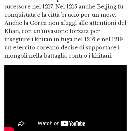
sucessore nel 1217. Nel 1215 anche Beijing fu
conquistata e la città bruciò per un mese.
Anche la Corea non sfuggì alle attentioni del
Khan, con un'invasione forzata per
inseguire i khitan in fuga nel 1216 e nel 1219
un esercito coreano decise di supportare i
mongoli nella battaglia contro i khitani.