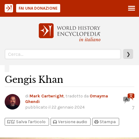
FAI UNA DONAZIONE
in italiano
❯
Gengis Khan
di
Mark Cartwright
, tradotto da
Omayma
Ghendi
pubblicato il
22 gennaio 2024
7
bookmark_add
bookmark_added
headphones
print
Salva l'articolo
Versione audio
Stampa