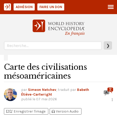
ADHÉSION
FAIRE UN DON
En français
❯
Carte des civilisations
mésoaméricaines
par
Simeon Netchev
, traduit par
Babeth
Étiève-Cartwright
publié le
07 mai 2026
1
bookmark_add
bookmark_added
headphones
Enregistrer l'image
Version Audio