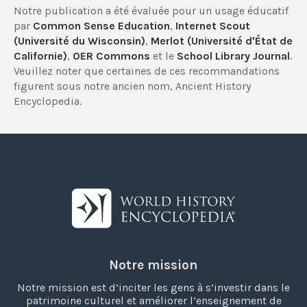
Notre publication a été évaluée pour un usage éducatif
par
Common Sense Education
,
Internet Scout
(Université du Wisconsin)
,
Merlot (Université d'État de
Californie)
,
OER Commons
et le
School Library Journal
.
Veuillez noter que certaines de ces recommandations
figurent sous notre ancien nom, Ancient History
Encyclopedia.
Notre mission
Notre mission est d’inciter les gens à s’investir dans le
patrimoine culturel et améliorer l’enseignement de