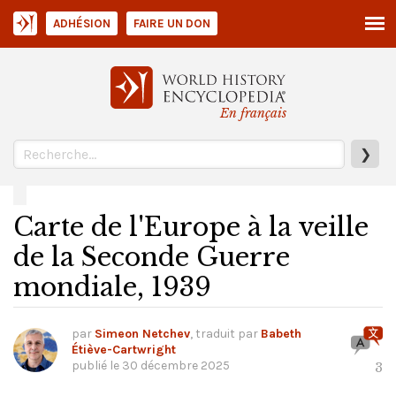
ADHÉSION
FAIRE UN DON
En français
❯
Carte de l'Europe à la veille
de la Seconde Guerre
mondiale, 1939
par
Simeon Netchev
, traduit par
Babeth
Étiève-Cartwright
publié le
30 décembre 2025
3