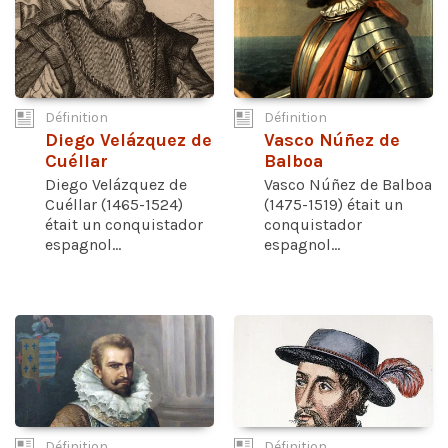
Définition
Définition
Diego Velázquez de
Vasco Núñez de
Cuéllar
Balboa
Diego Velázquez de
Vasco Núñez de Balboa
Cuéllar (1465-1524)
(1475-1519) était un
était un conquistador
conquistador
espagnol...
espagnol...
Définition
Définition