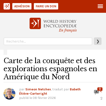
ADHÉSION
FAIRE UN DON
En français
❯
Carte de la conquête et des
explorations espagnoles en
Amérique du Nord
par
Simeon Netchev
, traduit par
Babeth
Étiève-Cartwright
publié le
08 février 2026
2