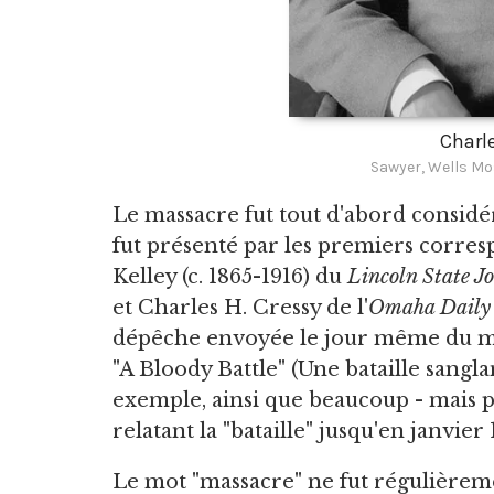
Charl
Sawyer, Wells Mo
Le massacre fut tout d'abord considéré
fut présenté par les premiers corresp
Kelley (c. 1865-1916) du
Lincoln State J
et Charles H. Cressy de l'
Omaha Daily
dépêche envoyée le jour même du mas
"A Bloody Battle" (Une bataille sangla
exemple, ainsi que beaucoup - mais pa
relatant la "bataille" jusqu'en janvier 1
Le mot "massacre" ne fut régulière