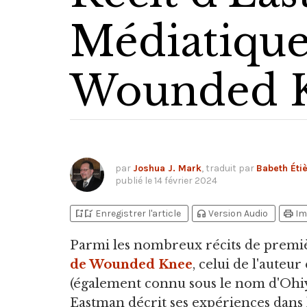
Médiatique
Wounded 
par
Joshua J. Mark
, traduit par
Babeth Éti
publié le
14 février 2024
bookmark_add
bookmark_added
headphones
print
Enregistrer l'article
Version Audio
Im
Parmi les nombreux récits de prem
de Wounded Knee
,
celui de l'auteu
(également connu sous le nom d'Ohiye
Eastman décrit ses expériences dans l