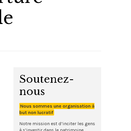
de
Soutenez-
nous
Nous sommes une organisation à
but non lucratif
Notre mission est d’inciter les gens
à s’investir dans le patrimoine