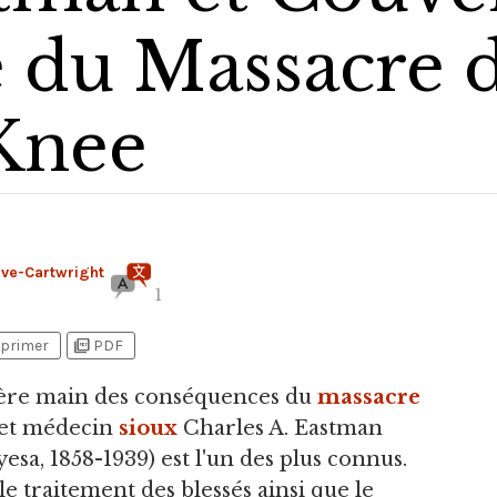
 du Massacre 
Knee
ève-Cartwright
1
picture_as_pdf
primer
PDF
ière main des conséquences du
massacre
r et médecin
sioux
Charles A. Eastman
sa, 1858-1939) est l'un des plus connus.
e traitement des blessés ainsi que le