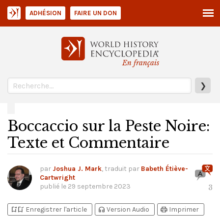
ADHÉSION
FAIRE UN DON
En français
❯
Boccaccio sur la Peste Noire:
Texte et Commentaire
par
Joshua J. Mark
, traduit par
Babeth Étiève-
Cartwright
publié le
29 septembre 2023
3
bookmark_add
bookmark_added
headphones
print
Enregistrer l'article
Version Audio
Imprimer