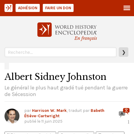
ADHÉSION
FAIRE UN DON
En français
❯
Albert Sidney Johnston
Le général le plus haut gradé tué pendant la guerre
de Sécession
par
Harrison W. Mark
, traduit par
Babeth
Étiève-Cartwright
publié le
11 juin 2025
1