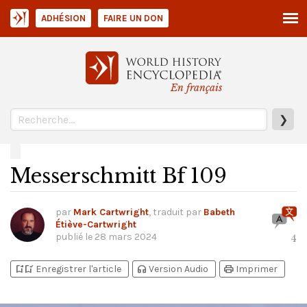
ADHÉSION
FAIRE UN DON
En français
❯
Messerschmitt Bf 109
par
Mark Cartwright
, traduit par
Babeth
Étiève-Cartwright
publié le
28 mars 2024
4
bookmark_add
bookmark_added
headphones
print
Enregistrer l'article
Version Audio
Imprimer