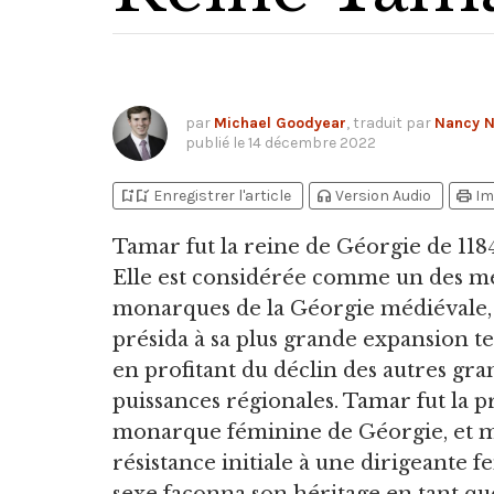
par
Michael Goodyear
, traduit par
Nancy 
publié le
14 décembre 2022
bookmark_add
bookmark_added
headphones
print
Enregistrer l'article
Version Audio
Im
Tamar fut la reine de Géorgie de 1184
Elle est considérée comme un des me
monarques de la Géorgie médiévale, 
présida à sa plus grande expansion te
en profitant du déclin des autres gra
puissances régionales. Tamar fut la 
monarque féminine de Géorgie, et m
résistance initiale à une dirigeante 