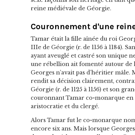
sexe façonna son héritage en tant q
reine médiévale de Géorgie.
Couronnement d'une rein
Tamar était la fille aînée du roi Geo
IIIe de Géorgie (r. de 1156 à 1184). Sans
ayant aveuglé et castré son unique n
une rébellion ait fomenté autour de l
Georges n’avait pas d’héritier mâle. M
rendit sa décision clairement, contr
Géorgie (r. de 1125 à 1156) et son gran
couronnant Tamar co-monarque en 11
aristocratie et du clergé.
Alors Tamar fut le co-monarque nom
encore six ans. Mais lorsque Georges 