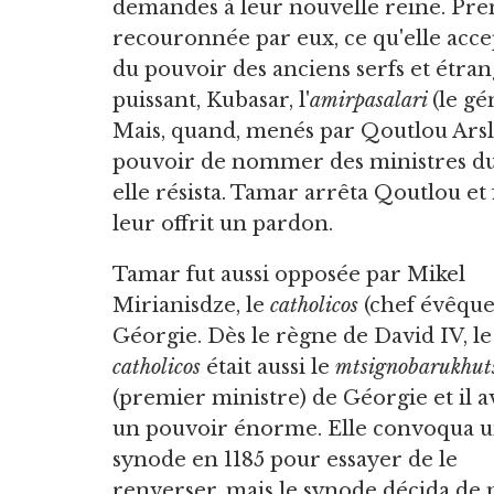
demandes à leur nouvelle reine. Premi
recouronnée par eux, ce qu'elle accep
du pouvoir des anciens serfs et étra
puissant, Kubasar, l'
amirpasalari
(le gé
Mais, quand, menés par Qoutlou Arslan
pouvoir de nommer des ministres du
elle résista. Tamar arrêta Qoutlou et 
leur offrit un pardon.
Tamar fut aussi opposée par Mikel
Mirianisdze, le
catholicos
(chef évêque
Géorgie. Dès le règne de David IV, le
catholicos
était aussi le
mtsignobarukhuts
(premier ministre) de Géorgie et il a
un pouvoir énorme. Elle convoqua 
synode en 1185 pour essayer de le
renverser, mais le synode décida de 