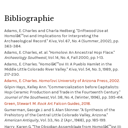
Bibliographie
Adams, E. Charles and Charla Hedberg. "Driftwood Use at
Homolâ€™ovi and Implications for Interpreting the
Archaeological Record."
Kiva
, Vol. 67, No. 4 (Summer, 2002), pp.
363-384.
Adams, E. Charles, et. al. "Homolovi: An Ancestral Hopi Flace."
Archaeology Southwest
, Vol. 14, No. 4, Fall 2000, pp. 1-13.
Adams, E. Charles. "Homolâ€™ovi III: A Pueblo Hamlet in the
Middle Little Colorado River Valley."
Kiva
, Vol. 54, No. 3, 1989, pp.
217-230.
Adams, E. Charles.
Homol'ovi.
University of Arizona Press, 2002.
Gilpin-Hays, Kelley Ann. "Commercialization before Capitalists:
Hopi Ceramic Production and Trade in the Fourteenth Century."
Journal of the Southwest
, Vol. 38, No. 4, (Winter, 1996), pp. 395-414.
Green, Stewart M.
Rock Art.
Falcon Guides, 2018.
Gumerman, George J. and S. Alan Skinner. "A Synthesis of the
Prehistory of the Central Little Colorado Valley, Arizona."
American Antiquity
, Vol. 33, No. 2 (Apr., 1968), pp. 185-199.
Harry, Karen G. "The Obsidian Assemblage from Homolâ€™ovi III: