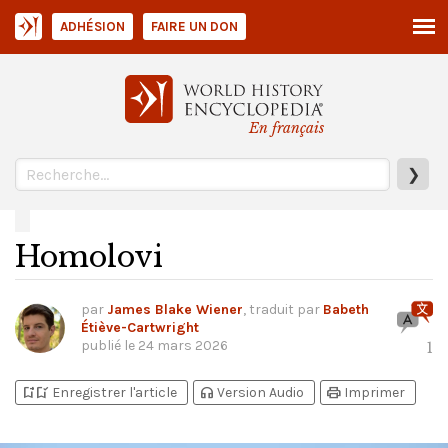
ADHÉSION
FAIRE UN DON
En français
❯
Homolovi
par
James Blake Wiener
, traduit par
Babeth
Étiève-Cartwright
publié le
24 mars 2026
1
bookmark_add
bookmark_added
headphones
print
Enregistrer l'article
Version Audio
Imprimer