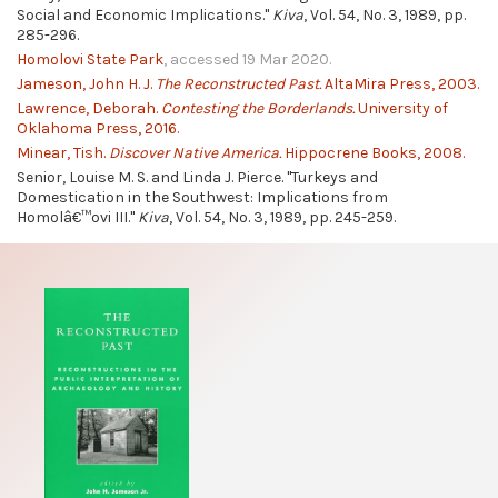
Social and Economic Implications."
Kiva
, Vol. 54, No. 3, 1989, pp.
285-296.
Homolovi State Park
, accessed 19 Mar 2020.
Jameson, John H. J.
The Reconstructed Past.
AltaMira Press, 2003.
Lawrence, Deborah.
Contesting the Borderlands.
University of
Oklahoma Press, 2016.
Minear, Tish.
Discover Native America.
Hippocrene Books, 2008.
Senior, Louise M. S. and Linda J. Pierce. "Turkeys and
Domestication in the Southwest: Implications from
Homolâ€™ovi III."
Kiva
, Vol. 54, No. 3, 1989, pp. 245-259.