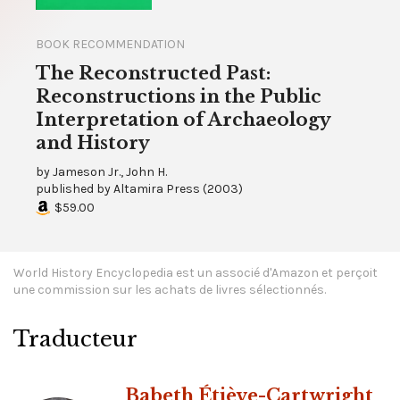
BOOK RECOMMENDATION
The Reconstructed Past:
Reconstructions in the Public
Interpretation of Archaeology
and History
by
Jameson Jr., John H.
published by
Altamira Press
(
2003
)
$59.00
World History Encyclopedia est un associé d'Amazon et perçoit
une commission sur les achats de livres sélectionnés.
Traducteur
Babeth Étiève-Cartwright