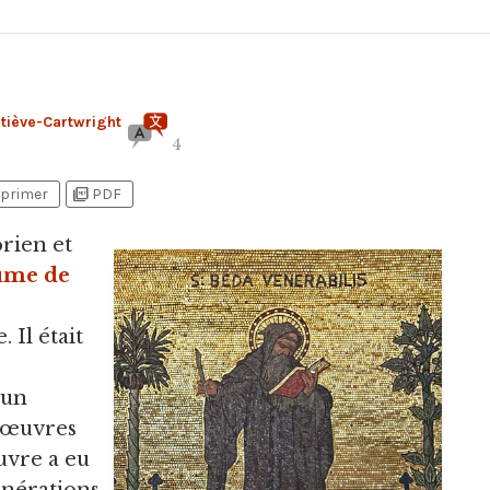
tiève-Cartwright
4
picture_as_pdf
primer
PDF
orien et
ume de
e
 Il était
 un
s œuvres
uvre a eu