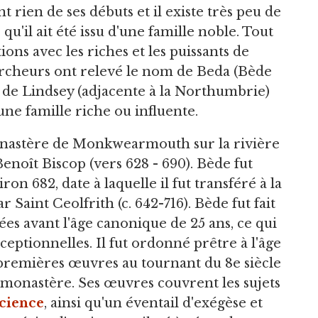
rien de ses débuts et il existe très peu de
u'il ait été issu d'une famille noble. Tout
tions avec les riches et les puissants de
rcheurs ont relevé le nom de Beda (Bède
is de Lindsey (adjacente à la Northumbrie)
ne famille riche ou influente.
onastère de Monkwearmouth sur la rivière
enoît Biscop (vers 628 - 690). Bède fut
 682, date à laquelle il fut transféré à la
Saint Ceolfrith (c. 642-716). Bède fut fait
nées avant l'âge canonique de 25 ans, ce qui
ceptionnelles. Il fut ordonné prêtre à l'âge
s premières œuvres au tournant du 8e siècle
u monastère. Ses œuvres couvrent les sujets
cience
, ainsi qu'un éventail d'exégèse et