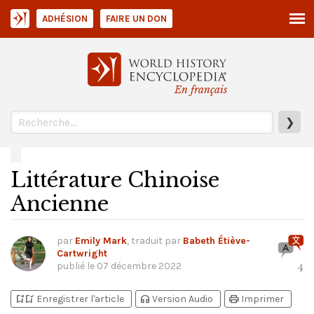
ADHÉSION
FAIRE UN DON
En français
❯
Littérature Chinoise
Ancienne
par
Emily Mark
, traduit par
Babeth Étiève-
Cartwright
publié le
07 décembre 2022
4
bookmark_add
bookmark_added
headphones
print
Enregistrer l'article
Version Audio
Imprimer