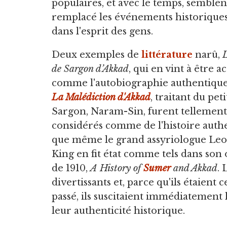
populaires, et avec le temps, semblen
remplacé les événements historiques
dans l'esprit des gens.
Deux exemples de
littérature
narû,
de Sargon d’Akkad
, qui en vint à être a
comme l'autobiographie authentique 
La Malédiction d'Akkad
, traitant du peti
Sargon, Naram-Sin, furent tellement
considérés comme de l'histoire auth
que même le grand assyriologue Le
King en fit état comme tels dans son
de 1910,
A History of
Sumer
and Akkad
. 
divertissants et, parce qu'ils étaien
passé, ils suscitaient immédiatement 
leur authenticité historique.