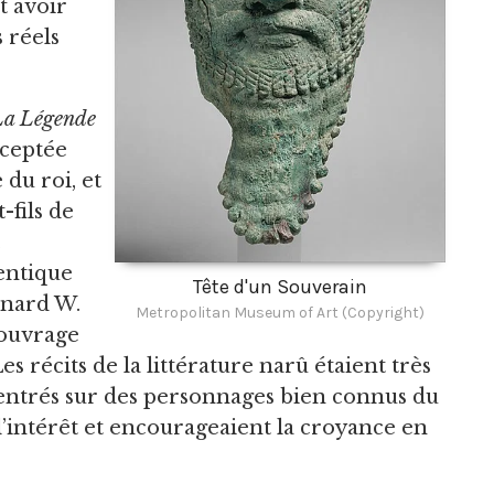
t avoir
 réels
La Légende
cceptée
du roi, et
t-fils de
entique
Tête d'un Souverain
onard W.
Metropolitan Museum of Art (Copyright)
 ouvrage
Les récits de la littérature narû étaient très
t centrés sur des personnages bien connus du
l’intérêt et encourageaient la croyance en