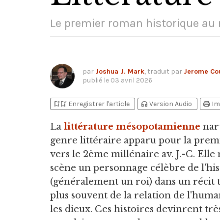
Le premier roman historique a
par
Joshua J. Mark
, traduit par
Jerome Cou
publié le
03 avril 2026
bookmark_add
bookmark_added
headphones
print
Enregistrer l'article
Version Audio
Im
La
littérature mésopotamienne
narû
genre littéraire apparu pour la prem
vers le 2ème millénaire av.
J.-C. Elle
scène un personnage célèbre de l'his
(généralement un roi) dans un récit t
plus souvent de la relation de l'huma
les dieux. Ces histoires devinrent trè