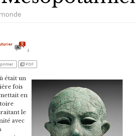
u monde
turier
4
picture_as_pdf
primer
PDF
 était un
ière fois
 mettait en
toire
raitant le
nité avec
s