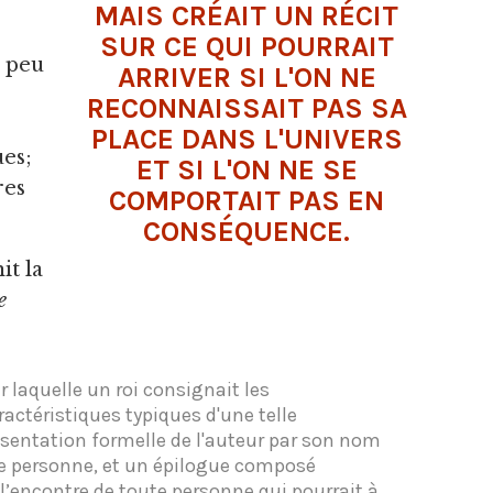
MAIS CRÉAIT UN RÉCIT
SUR CE QUI POURRAIT
s peu
ARRIVER SI L'ON NE
RECONNAISSAIT PAS SA
PLACE DANS L'UNIVERS
ues;
ET SI L'ON NE SE
res
COMPORTAIT PAS EN
CONSÉQUENCE.
it la
e
r laquelle un roi consignait les
actéristiques typiques d'une telle
sentation formelle de l'auteur par son nom
ière personne, et un épilogue composé
’encontre de toute personne qui pourrait à