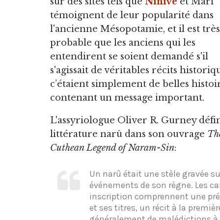
sur des sites tels que
Ninive
et Mari
témoignent de leur popularité dans
l'ancienne Mésopotamie, et il est trè
probable que les anciens qui les
entendirent se soient demandé s'il
s'agissait de véritables récits historiq
c’étaient simplement de belles histoi
contenant un message important.
L'assyriologue Oliver R. Gurney défin
littérature narû dans son ouvrage
Th
Cuthean Legend of Naram-Sin
:
Un narû était une stèle gravée su
événements de son règne. Les car
inscription comprennent une pré
et ses titres, un récit à la prem
généralement de malédictions à l