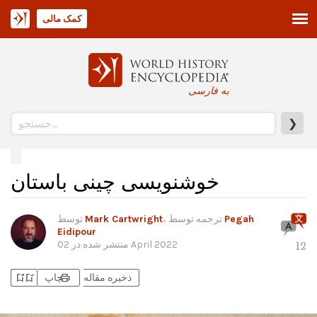
کمک مالی
به فارسی
❯
خوشنویسی چینی باستان
Pegah
، ترجمه توسط
Mark Cartwright
توسط
Eidipour
02 April 2022
منتشر شده در
12
bookmark_add
bookmark_added
print
ذخیره مقاله
چاپ