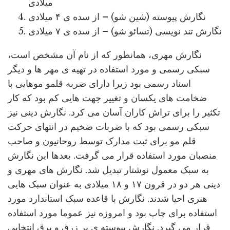
میلادی
نگارش پیوسته (شین شو) – از سده ی ۴ میلادی
نگارش تند نویسی (تسائو شو) – از سده ی ۷ میلادی
نگارش مهری، همانطور که از نام آن مشخص است،
سبکی رسمی و مورد استفاده در تهیه ی مهر ها و دیگر
اسناد رسمی بود زیرا دارای ضربه قلمو موهایی با
ضخامت های یکسان و تغییر جهت هایی کم بود که کار
تکثیر را برای تراش کاران آسان می کرد. نگارش دینی نیز
سبکی رسمی بود که با ضربات ضخیم در انتهای حرکت
قلم مو برای ثبت مدارک توسط روحانیون و صاحب
منصبان مورد استفاده قرار می گرفت. بعدها این نگارش
به سبک معمول نوشتار تبدیل شد. نگارش های مهری و
دینی هر دو در قرون ۱۷ و ۱۸ میلادی به عنوان سبک هایی
هنری احیا شدند. نگارش با قاعده سبک استاندارد مورد
استفاده برای چاپ بود و امروزه نیز عموما مورد استفاده
قرار می گیرد. نگارش پیوسته ی پر زرق و برق انتخابی