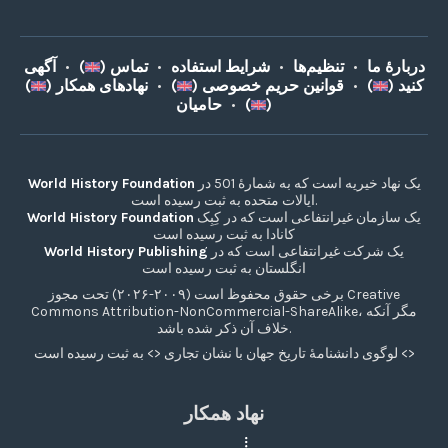
دربارۀ ما
•
تنظیم‌ها
•
شرایط استفاده
•
تماس (
)
•
آگهی
کنید (
)
•
قوانین حریم خصوصی (
)
•
نهادهای همکار (
)
)
حامیان (
•
یک نهاد خیریه است که به شمارۀ 501 در
World History Foundation
ایالات متحده به ثبت رسیده است.
یک سازمان غیرانتفاعی است که در کِبِک
World History Foundation
کانادا به ثبت رسیده است
یک شرکت غیرانتفاعی است که در
World History Publishing
انگلستان به ثبت رسیده است
برخی حقوق محفوظ است (۲۰۰۹-۲۰۲۶) تحت مجوز Creative
Commons Attribution-NonCommercial-ShareAlike، مگر آنکه
خلاف آن ذکر شده باشد.
لوگوی دانشنامۀ تاریخ جهان با نشان تجاری <> به ثبت رسیده است <>
نهاد همکار