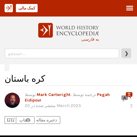
کمک مالی
به فارسی
❯
کره باستان
Pegah
، ترجمه توسط
Mark Cartwright
توسط
Eidipour
20 March 2023
منتشر شده در
7
bookmark_add
bookmark_added
print
ذخیره مقاله
چاپ