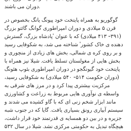
دوران می باشند.
گوگوریو به همراه پایتخت خود پیونگ یانگ بخصوص در
قرن ۵ میلادی و دوران امپراطوری گوانگ گائتو بزرگ
(۳۹۱- ۴۱۳ میلادی) که با عنوان 'پادشاه بزرگ، گسترش
دهنده ی خاک کشور' شناخته می شد، به شکوفایی رسید
و بر روی کره ی شمالی، بخش های زیادی از منچوری و
بخش هایی از مغولستان تسلط یافت. شیلا نیز همراه با
پایتخت خود گیونگجو در دوران امپراطوری بئوپ هئونگ
(دوران حکومت ۵۱۴- ۵۴۰ میلادی) به شکوفایی رسید،
مرکزیت بیشتری پیدا کرد و در مرز های شرقی به
واسطه ی نوآوری هایی مربوط به زراعت و کشاورزی
مانند ابزار شخم زنی ای که با گاو کشیده می شدند و
سیستم آبیاری رونق بسیاری یافت. گایا که در جنوب شبه
جزیره و در بین دو همسایه ی قدرتمند خود قرار داشت،
هیچگاه تبدیل به حکومتی مرکزی نشد. شیلا در سال ۵۳۲