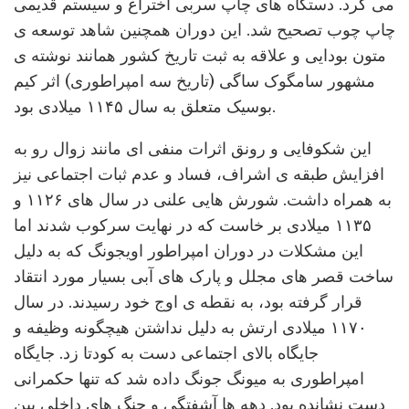
می کرد. دستگاه های چاپ سربی اختراع و سیستم قدیمی
چاپ چوب تصحیح شد. این دوران همچنین شاهد توسعه ی
متون بودایی و علاقه به ثبت تاریخ کشور همانند نوشته ی
مشهور سامگوک ساگی (تاریخ سه امپراطوری) اثر کیم
بوسیک متعلق به سال ۱۱۴۵ میلادی بود.
این شکوفایی و رونق اثرات منفی ای مانند زوال رو به
افزایش طبقه ی اشراف، فساد و عدم ثبات اجتماعی نیز
به همراه داشت. شورش هایی علنی در سال های ۱۱۲۶ و
۱۱۳۵ میلادی بر خاست که در نهایت سرکوب شدند اما
این مشکلات در دوران امپراطور اویجونگ که به دلیل
ساخت قصر های مجلل و پارک های آبی بسیار مورد انتقاد
قرار گرفته بود، به نقطه ی اوج خود رسیدند. در سال
۱۱۷۰ میلادی ارتش به دلیل نداشتن هیچگونه وظیفه و
جایگاه بالای اجتماعی دست به کودتا زد. جایگاه
امپراطوری به میونگ جونگ داده شد که تنها حکمرانی
دست نشانده بود. دهه ها آشفتگی و جنگ های داخلی بین