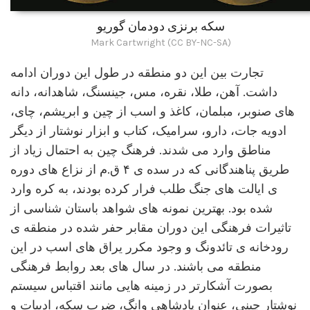
سکه برنزی دودمان گوریو
Mark Cartwright (CC BY-NC-SA)
تجارت بین این دو منطقه در طول این دوران ادامه
داشت. آهن، طلا، نقره، مس، جینسنگ، شاهدانه، دانه
های صنوبر، مبلمان، کاغذ و اسب از چین و ابریشم، چای،
ادویه جات، دارو، سرامیک، کتاب و ابزار نوشتار از دیگر
مناطق وارد می شدند. فرهنگ چین به احتمال زیاد از
طریق پناهندگانی که در سده ی ۴ ق.م از نزاع های دوره
ی ایالت های جنگ طلب فرار کرده بودند، به کره وارد
شده بود. بهترین نمونه های شواهد باستان شناسی از
تاثیرات فرهنگی این دوران مقابر حفر شده در منطقه ی
رودخانه ی تائدونگ و وجود مکرر یراق های اسب در این
منطقه می باشند. در سال های بعد روابط فرهنگی
بصورت آشکارتر در زمینه هایی مانند اقتباس سیستم
نوشتار چینی، عنوان پادشاهی وانگ، ضرب سکه، ادبیات و