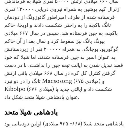
سال ۶۶۰ میلادی ارتش ۵۰۰۰۰ نفری شیلا به فرماندهی
ژنرال کیم یوشین به همراه نیروی دریایی ۱۳۰۰۰۰ نفری
فرستاده شده از طرف امپراطور گائوزونگ از دودمان
تانگ باکجه را به راحتی شکست دادند و اویجا، حاکم
باکجه، به چین فرستاده شد. سپس در سال ۶۶۷ میلادی
پیونگ یانگ نیز سقوط کرد و سال بعد از آن حاکم
گوگوریو، بوجانگ، به همراه ۲۰۰۰۰۰ نفر از زیردستانش
به عنوان اسیر به چین فرستاده شدند. اما شیلا که خود
قصد تبدیل شدن به ایالت تبعه چین را نداشت، با در دست
گرفتن کنترل کل کره در سال ۶۶۸ میلادی باقی ارتش
تانگ را در دو نبرد Maesosong (۶۷۵ میلادی) و
Kibolpo (۶۷۶ میلادی) شکست داد و ایالتی جدید با
عنوان پادشاهی شیلا متحد شکل داد.
پادشاهی شیلا متحد
پادشاهی متحد شیلا (۶۶۸- ۹۳۵ میلادی) اولین دودمانی بود