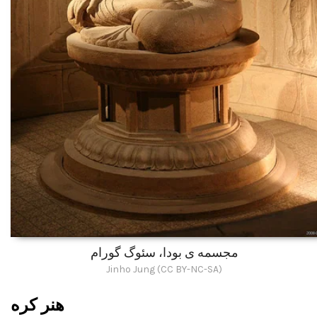
مجسمه ی بودا، سئوگ گورام
Jinho Jung (CC BY-NC-SA)
هنر کره