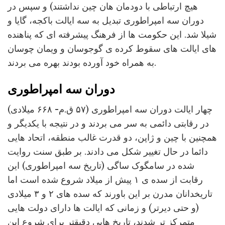
هیچ ارتباطی با دودمان هان چین نداشتند) و سپس در
دوران سه امپراطوری تبدیل به سه ایالت باکجه، گایا و
شیلا شد. این حکومت ها از فرهنگ پیشرفته ای که پناهنده
های ایالت های سقوط کرده ی گوجوسان و ویمان چوسان
به همراه خود آورده بودند بهره می بردند.
دوران سه امپراطوری
چهار ایالت دوران سه امپراطوری (۵۷ ق.م- ۶۶۸ میلادی)
در رقابتی دائمی به سر می بردند و در نتیجه با یکدیگر و
همچنین با چین و ژاپن، دو قدرت غالب منطقه، اتحاد هایی
دائما در حال تغییر شکل می دادند. بر طبق سنت روایت
شده در سامگوک ساگی (تاریخ سه امپراطوری) این
رقابت از سده ی ۱ پیش از میلاد شروع شده است اما
تاریخدانان مدرن بر این باورند که سده های ۲ و ۳ میلادی
(و حتی دیرتر) و زمانی که ایالت ها دارای دولت هایی
متمرکز تر شدند، تاریخ هایی دقیقتر برای شروع این