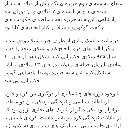
متعلق به نیمه ی دوم هزاره ی یکم پیش از میلاد است. از
سده ی ۱ ق.م تا سده ی ۷ میلادی و در دوران سه
پادشاهی، این شبه جزیره تحت سلطه ی حکومت های
باکجه، گوگوریو و شیلا در کنار اتحادیه ی گایا بود.
در نهایت با کمک زیادی از طرف چین، شیلا موفق شد تا
دیگر ایالت های کره را فتح کند و شیلای متحد را که تا
سال ۹۳۵ میلادی حکمرانی کرد، شکل دهد. از قرن ۱۰
میلادی تا زمان حمله ی مغولان در قرن ۱۳ میلادی و پایان
استقلال کره، این شبه جزیره توسط پادشاهی گوریو
حکمرانی می شد.
با وجود دوره های چشمگیری از درگیری بین کره و چین،
ارتباطات سیاسی و فرهنگی نزدیکی بین دو منطقه
برقرار بود. یکی دیگر از شریک های تجاری، ژاپن بود که
در تبادلات فرهنگی کره نیز نقش داشت. کره ی باستان با
ارائه ی چاپ سربی، سرامیک های سبز بیدی (سلادون) با