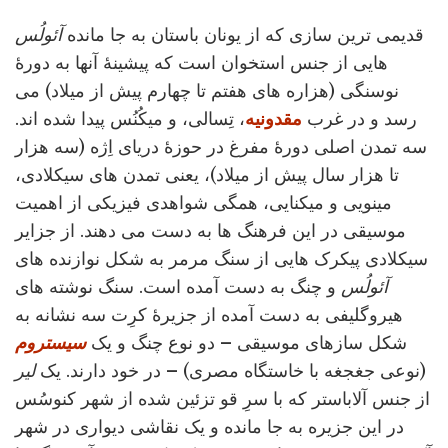
قدیمی ترین سازی که از یونان باستان به جا مانده
آئولُس
هایی از جنس استخوان است که پیشینۀ آنها به دورۀ
نوسنگی (هزاره های هفتم تا چهارم پیش از میلاد) می
رسد و در غرب
مقدونیه
، تِسالی، و میکُنُس پیدا شده اند.
سه تمدن اصلی دورۀ مفرغ در حوزۀ دریای اِژه (سه هزار
تا هزار سال پیش از میلاد)، یعنی تمدن های سیکلادی،
مینویی و میکنایی، همگی شواهدی فیزیکی از اهمیت
موسیقی در این فرهنگ ها به دست می دهند. از جزایر
سیکلادی پیکرک هایی از سنگ مرمر به شکل نوازنده های
آئولُس
و چنگ به دست آمده است. سنگ نوشته های
هیروگلیفی به دست آمده از جزیرۀ کرِت سه نشانه به
شکل سازهای موسیقی – دو نوع چنگ و یک
سیستروم
(نوعی جغجغه با خاستگاه مصری) – در خود دارند. یک
لیر
از جنس آلاباستر که با سرِ قو تزئین شده از شهر کنوسُس
در این جزیره به جا مانده و یک نقاشی دیواری در شهر