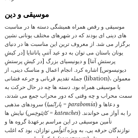
موسیقی و دین
موسیقی و رقص همراه همیشگی دسته ها در مناسبت
های دینی ای بودند که در شهرهای مختلف یونانی نشین
برگزار می شد. از معروف ترین این مناسبت ها در دنیای
یونان باستان می توان به دو عید آتنیِ پاناتنایا [در کیشِ
پرستشِ آتنا] و دیونیسیای بزرگ [در کیشِ پرستشِ
دیونیسوس] اشاره کرد. انجام اعمال و مناسک دینی، از
جمله تقدیم قربانی و جرعه فشانی (libation)، معمولن
با موسیقی همراه بود. دسته ها چه در حال حرکت به
سمت محراب و چه وقتی که دور محراب جمع می شدند،
) و دعاها و
parabomia
=
پارابُمیا
سرودهای مذهبی (
) را به آواز می خواندند.
kateuches
=
کاتِئوخِس
نیایش ها (
تأمین موسیقی در این مراسم برعهدۀ گروه ها و
نوازندگان حرفه یی، به ویژه
آئولُس
نوازان، بود که اغلب