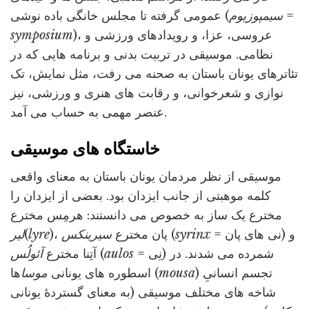
=
سیمپوزیوم
عمومی گرفته تا مجلس خانگی باده نوشی (
)، عروسی، عزا، و رویدادهای ورزشی و
symposium
نظامی. موسیقی در تربیت بدنی و برنامه هایی که در
تئاترهای یونان باستان به صحنه می رفت، مثل نمایش، تک
نوازی و شعرخوانی، و رقابت های هنری و ورزشی، نیز
عنصر مهمی به حساب می آمد.
خاستگاه های موسیقی
موسیقی از نظر مردمان یونان باستان به معنای واقعی
کلمه موهبتی از جانب ایزدان بود. بعضی از ایزدان را
مخترع یک ساز به خصوص می دانستند: هرمِس مخترع
= نی های پان) و
syrinx
(
)، پان مخترع
سیرینکس
lyre
(
لیر
= نِی) شمرده می شدند. در
aulos
(
آتِنا مخترع
آئولُس
) تجسم انسانیِ
mousa
ها (
اسطوره های یونانی
موسا
شاخه های مختلف موسیقی (به معنای گستردۀ یونانی