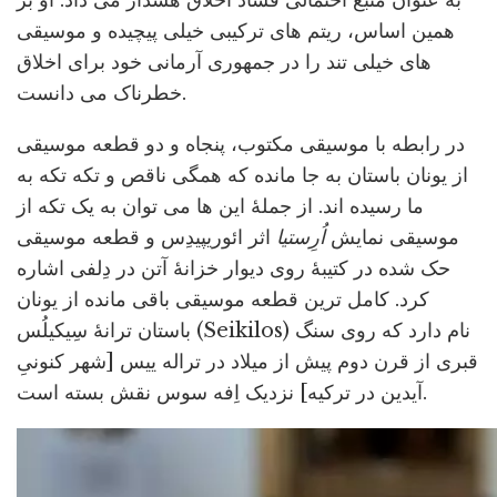
به عنوان منبع احتمالی فساد اخلاق هشدار می داد. او بر
همین اساس، ریتم های ترکیبی خیلی پیچیده و موسیقی
های خیلی تند را در جمهوری آرمانی خود برای اخلاق
خطرناک می دانست.
در رابطه با موسیقی مکتوب، پنجاه و دو قطعه موسیقی
از یونان باستان به جا مانده که همگی ناقص و تکه تکه به
ما رسیده اند. از جملۀ این ها می توان به یک تکه از
موسیقی نمایش
اُرِستیا
اثر ائوریپیدِس و قطعه موسیقی
حک شده در کتیبۀ روی دیوار خزانۀ آتن در دِلفی اشاره
کرد. کامل ترین قطعه موسیقی باقی مانده از یونان
باستان ترانۀ سِیکیلُس (Seikilos) نام دارد که روی سنگ
قبری از قرن دوم پیش از میلاد در تراله ییس [شهر کنونیِ
آیدین در ترکیه] نزدیک اِفه سوس نقش بسته است.