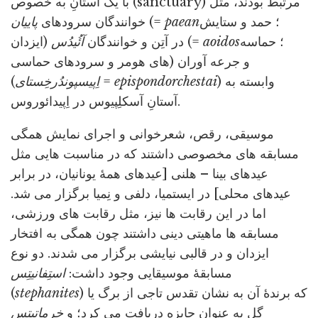
با یک آستانِ به خصوص (sanctuary) مرتبط بودند، مثل
؛ حمد و ستایش
paean
(=
خوانندگان سرودهای
پاییان
؛ حماسه
aoidos
(=
ایزدان) در آتِن و خوانندگان
آئُیدُس
های هومر و سرودهای حماسی) و جرعه آوران
) وابسته به
epispondorchestai
=
اِپیسپوندُرخِستای
(
آستانِ آسکلِپیوس در اِپیدائوروس.
موسیقی، رقص، شعرخوانی و اجرای نمایش همگی
مسابقه های مخصوصی داشتند که در مناسبت هایی مثل
عیدهای بینا – هلنی [عیدهای همۀ یونانیان، در برابر
عیدهای محلی] در ایستمیا، دلفی و نِمیا برگزار می شد.
اما در این رقابت ها نیز، مثل رقابت های ورزشی،
مسابقه ها ماهیتی دینی داشتند چون همگی به افتخار
ایزدان و در قالبی نیایشی برگزار می شدند. دو نوع
مسابقۀ موسیقایی وجود داشت:
استِفانیتِس
) که برندۀ آن به نشان تقدس تاجی از برگ یا
stephanites
(
گل به عنوان جایزه دریافت می کرد؛ و
خرِماتیتِس