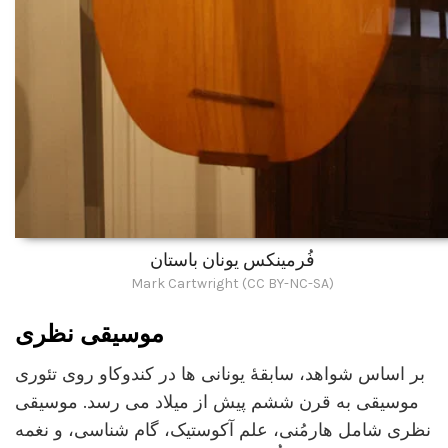
فُرمینکس یونان باستان
Mark Cartwright (CC BY-NC-SA)
موسیقی نظری
بر اساس شواهد، سابقۀ یونانی ها در کندوکاو روی تئوری
موسیقی به قرن ششم پیش از میلاد می رسد. موسیقی
نظری شامل هارمُنی، علم آکوستیک، گام شناسی، و نغمه