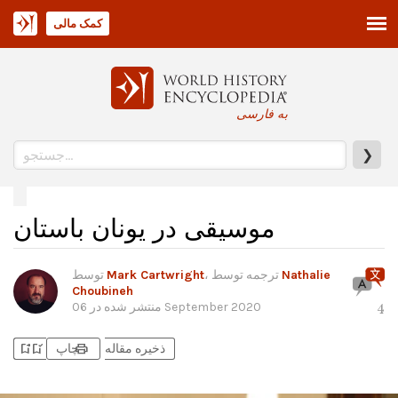
کمک مالی
به فارسی
❯
موسیقی در یونان باستان
Nathalie
، ترجمه توسط
Mark Cartwright
توسط
Choubineh
06 September 2020
منتشر شده در
4
bookmark_add
bookmark_added
print
ذخیره مقاله
چاپ