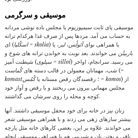
موسیقی و سرگرمی
موسیقی پای ثابت
سیمپوزیوم
یا مجلس باده نوشی مردانه
به حساب می آمد. مردها پس از صرف غذا هرکدام ترانه
) با همراهی نوای
آئولُس
،
لیر
، یا
skolia
=
اسکُلیا
ای (
باربیتُن
می خواندند. بعد نوبت به خواندن ترانه های شوخ و
) می رسید. سرانجام، اواخر
silloi
=
سیلوی
شیطنت آمیز (
(=
شب، مهمانان معمولن در قالب دسته های
کُماست
) از
komos
=
؛ رقصندگان رقص مستانه یا
کُمُس
komast
مجلس مهمانی بیرون می ریختند و با رقص و آواز خود
کوچه و محله را روی سرشان می گذاشتند.
زنان نیز در خانه برای خود محفل موسیقی داشتند. آنها
بیشتر سازهای زهی می زدند و با همراهی موسیقی شعر
می خواندند. علاوه بر این، بعضی کارهای خانه مثل پارچه
بافی و پختن نان و شیرینی هم با همراهی موسیقی انجام