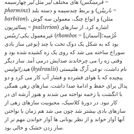
=
فُرمینکس
چهارسیمه (
های مختلف
لیر
مثل
لیر
=
باربیتُن
) و بربط چندسیمه و دسته بلند (
phorminx
)، و انواع چنگ، معمولن سه گوش (مثلن
barbiton
) اشاره کرد. از سازهای
psalterion
=
پسالتِریون
= [آسمان]غُرُمبه؛
rhombos
(
غیرمعمول یکی
رُمبُس
نوعی ساز بادی) بود که به شکل یک دوک تخت با چند
سوراخ ساخته می شد که روی یک زه کشیده شده بود و
وقتی زه را می چرخاندند صدایش درمی آمد. ساز دیگر
) نام داشت، نوعی اُرگ هلنیستی
hydraulis
(
هیدرائولیس
پیچیده که با هوای فشرده و فشار آب کار می کرد و دو
پدال برای حفظ و ادامۀ صدا داشت. سازهای زهی همگی
با انگشت یا زخمه نواخته می شدند و هنوز آرشه ای در
کار نبود. در دورۀ کلاسیک، محبوبیت سازهای زهی از
سازهای بادی بیشتر شد چون می شد هم زمان با نواختن
آنها آواز خواند و از نظر یونانی ها آواز خواندن مهم تر از
ساز زدن خشک و خالی بود.