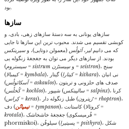
بود.
سازها
سازهای یونانی به سه دستۀ سازهای زهی، بادی، و
کوبشی تقسیم می شدند. محبوب ترین این سازها تا جایی
که می دانیم
لیر
،
آئولُس
(معمولن دوتایی)، و
سیرینکس
بودند. از سازهای دیگر می توان به جغجغۀ زنگوله یی
)، سنج
seistron
=
و
سِیسترُن
sistrum
=
سیستروم
(
)، نی انبان
kithara
=
کیتارا
)، گیتار (
kymbala
=
کیمبالا
(
)، صدف های حلزونی و تریتون
askaulos
=
آسکائولُس
(
)، کرنا
salpinx
=
سالپینکس
)، شیپور (
kochlos
=
کُخلُس
(
)،
rhoptron
=
رُپترون
)، طبل زنگوله دار (
keras
=
کِراس
(
=
کروتالا
)، کاستانت (
tympanon
=
تیمپانُن
دف (
)، جغجغۀ خاشخاشک (فُرمیسکوی =
krotala
)، شکل
psithyra
=
پسیتیرا
phormiskoi)، سیلوفُن (