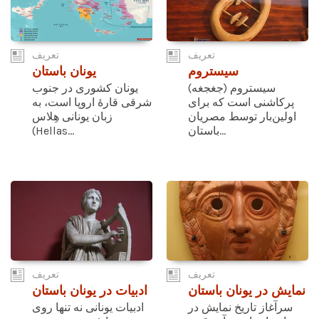
تعریف
تعریف
سیستروم
یونان باستان
سیستروم (جغجغه)
یونان کشوری در جنوب
پرکاشنی است که برای
شرقی قارۀ اروپا است، به
اولین‌بار توسط مصریان
زبان یونانی هِلاس
باستان...
(Hellas...
تعریف
تعریف
نمایش در یونان باستان
ادبیات در یونان باستان
سرآغاز تاریخ نمایش در
ادبیات یونانی نه تنها روی