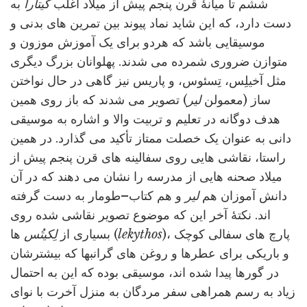
ششم تا میانۀ قرن پنجم پیش از میلاد اغلب
کیتارا
به
دست دارد، که این شاید نماد پیوند بین تمرین های بدنی و
موسیقایی باشد که هردو برای یک آموزش موزون و
متوازن ضروری شمرده می شدند. پهلوانان بزرگ دیگری
مثل آخیلِس، تِسئوس، و پاریس نیز گاهی در حال نواختن
ساز (معمولن
لیر
) تصویر می شدند که باز روی همین
هدف دوگانه در تعلیم و تربیت والا و اشاره به موسیقی
دانی به عنوان یک خصلت ممتاز تأکید می گذارد. در همین
راستا، نقاشی هایی روی سفالینه های قرن پنجم پیش از
میلاد صحنه هایی از مدرسه را نشان می دهند که در آن
دانش آموزان هم
لیر
و هم کتاب–طومار به دست گرفته
اند. نکتۀ آخر این که موضوع تصویر نقاشی شده روی
)، پارچ های سفالی کوچک
lekythos
ها (
بسیاری از
لِکیتُس
و باریکی برای عطرها و روغن های گرانبها که بیشترشان
در گورها پیدا شده اند، موسیقی بوده که این به احتمال
زیاد به رسم همراهی سفر مردگان به منزل آخرت با نوای