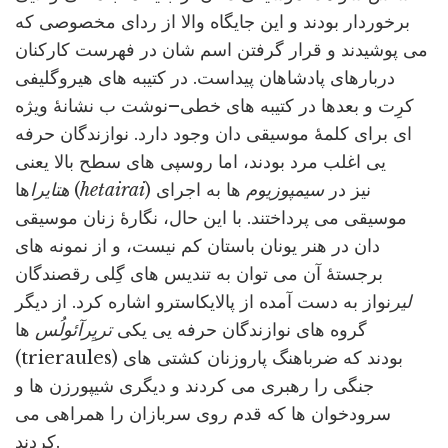
برخوردار بودند و این جایگاه والا از ردای مخصوصی که
می پوشیدند و قرار گرفتن اسم شان در فهرست کارکنان
دربارهای پادشاهان پیداست. در کتیبه های هیروگلیفی
کرِت و بعدها در کتیبه های خطی–نوشت ب نشانۀ ویژه
ای برای کلمۀ موسیقی دان وجود دارد. نوازندگان حرفه
یی اغلب مرد بودند، اما روسپی های سطح بالا یعنی
) نیز در
سیمپوزیوم
ها به اجرای
hetairai
ها (
هتایرا
موسیقی می پرداختند. با این حال، نگارۀ زنان موسیقی
دان در هنر یونان باستان کم نیست، و از نمونه های
برجستۀ آن می توان به تندیس های گِلی رقصندگان
لیر
نواز به دست آمده از پالایکاسترو اشاره کرد. از دیگر
گروه های نوازندگان حرفه یی یکی
تریِرآئولُس
ها
(trieraules) بودند که ضرباهنگ پاروزنان کشتی های
جنگی را رهبری می کردند و دیگری شیپورزن ها و
سرودخوان ها که قدم روی سربازان را همراهی می
کردند.