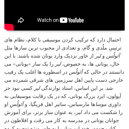
احتمال دارد که ترکیب کردن موسیقی با کلام، نظام های
ترتیبیِ ملُدی و گام، و تعدادی از محبوب ترین سازها مثل
آئولُس
و
لیر
از خاور نزدیک وارد یونان شده باشند. با این
حال، یونانی ها، به خصوص،
لیر
را یک ساز «یونانی» می
دانستند در حالی که
آئولُس
در اسطوره ها اغلب یک رقیب
خارجی دست پایین اهل سرزمین های شرقی شمرده می
شد. بر این اساس، استاد نوازندگی
لیر
کسی نبود جز
آپولون، ایزد بزرگ یونانی، که در یک رقابت موسیقایی به
داوری
موسا
ها مارسیاس، ساتیر اهل فریگیا، و
آئولُسِ
او
را شکست می داد.
لیر
، به عنوان ساز برتر، برای آموزش
جوانان یونانی در مدرسه به کار می رفت و افلاطون در
کتاب جمهور خود این ساز را به طور ویژه توصیه کرده