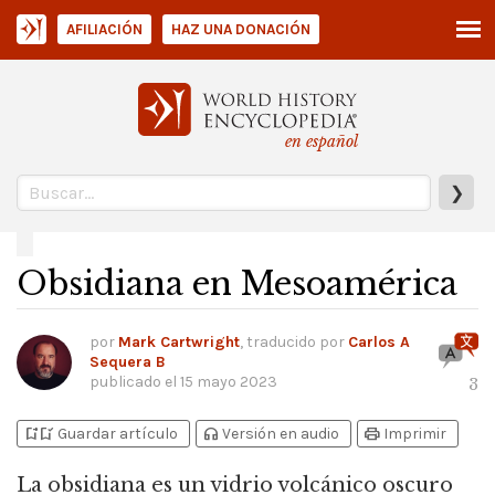
AFILIACIÓN
HAZ UNA DONACIÓN
en español
❯
Obsidiana en Mesoamérica
por
Mark Cartwright
, traducido por
Carlos A
Sequera B
publicado el
15 mayo 2023
3
bookmark_add
bookmark_added
headphones
print
Guardar artículo
Versión en audio
Imprimir
La obsidiana es un vidrio volcánico oscuro