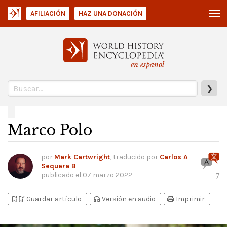
AFILIACIÓN
HAZ UNA DONACIÓN
en español
❯
Marco Polo
por
Mark Cartwright
, traducido por
Carlos A
Sequera B
publicado el
07 marzo 2022
7
bookmark_add
bookmark_added
headphones
print
Guardar artículo
Versión en audio
Imprimir