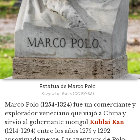
Estatua de Marco Polo
Krzysztof Golik (CC BY-SA)
Marco Polo
(1254-1324) fue un comerciante y
explorador veneciano que viajó a China y
sirvió al gobernante mongol
Kublai Kan
(1214-1294) entre los años 1275 y 1292
aproximadamente. Las aventuras de Polo