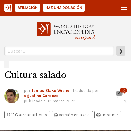
AFILIACIÓN
HAZ UNA DONACIÓN
en español
❯
Cultura salado
por
James Blake Wiener
, traducido por
Agustina Cardozo
publicado el
13 marzo 2023
2
bookmark_add
bookmark_added
headphones
print
Guardar artículo
Versión en audio
Imprimir