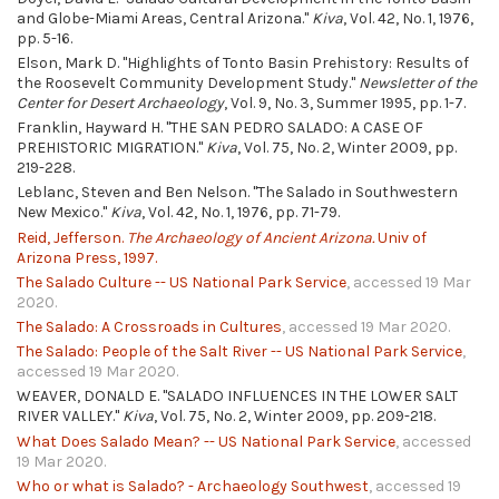
and Globe-Miami Areas, Central Arizona."
Kiva
, Vol. 42, No. 1, 1976,
pp. 5-16.
Elson, Mark D. "Highlights of Tonto Basin Prehistory: Results of
the Roosevelt Community Development Study."
Newsletter of the
Center for Desert Archaeology
, Vol. 9, No. 3, Summer 1995, pp. 1-7.
Franklin, Hayward H. "THE SAN PEDRO SALADO: A CASE OF
PREHISTORIC MIGRATION."
Kiva
, Vol. 75, No. 2, Winter 2009, pp.
219-228.
Leblanc, Steven and Ben Nelson. "The Salado in Southwestern
New Mexico."
Kiva
, Vol. 42, No. 1, 1976, pp. 71-79.
Reid, Jefferson.
The Archaeology of Ancient Arizona.
Univ of
Arizona Press, 1997.
The Salado Culture -- US National Park Service
, accessed 19 Mar
2020.
The Salado: A Crossroads in Cultures
, accessed 19 Mar 2020.
The Salado: People of the Salt River -- US National Park Service
,
accessed 19 Mar 2020.
WEAVER, DONALD E. "SALADO INFLUENCES IN THE LOWER SALT
RIVER VALLEY."
Kiva
, Vol. 75, No. 2, Winter 2009, pp. 209-218.
What Does Salado Mean? -- US National Park Service
, accessed
19 Mar 2020.
Who or what is Salado? - Archaeology Southwest
, accessed 19