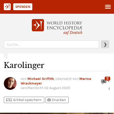
SPENDEN
auf Deutsch
❯
Karolinger
von
Michael Griffith
, übersetzt von
Marina
Wrackmeyer
veröffentlicht
02 August 2025
4
bookmark_add
bookmark_added
print
Artikel speichern
Drucken