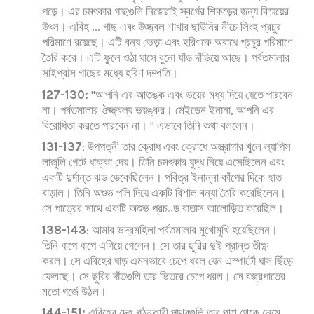
পড়ে। এর চমৎকার গাছগুলি নিজেরাই স্বর্গের শিকড়ের জন্য বিস্ময়ের
উৎস। এবিহ ... গাছ এবং উজ্জ্বল শাখার ছাউনির নীচে সিংহ প্রচুর
পরিমাণে রয়েছে। এটি বন্য ভেড়া এবং হরিণকে অবাধে প্রচুর পরিমাণে
তৈরি করে। এটি ফুলে ওঠা ঘাসে বুনো ষাঁড় দাঁড়িয়ে আছে। পর্বতমালার
সাইপ্রাস গাছের মধ্যে হরিণ দম্পতি।
127-130:
"আপনি এর আতঙ্ক এবং ভয়ের মধ্য দিয়ে যেতে পারবেন
না। পর্বতমালার ঔজ্জ্বল্য ভয়ঙ্কর। মেইডেন ইনানা, আপনি এর
বিরোধিতা করতে পারবেন না। " এভাবে তিনি কথা বললেন।
131-137
: উপপত্নী তার ক্রোধ এবং ক্রোধে অস্ত্রাগার খুলে ল্যাপিস
লাজুলি গেটে ধাক্কা দেয়। তিনি চমৎকার যুদ্ধ নিয়ে এসেছিলেন এবং
একটি দুর্দান্ত ঝড় ডেকেছিলেন। পবিত্র ইনান্না কাঁপের দিকে হাত
বাড়াল। তিনি অশুভ পলি দিয়ে একটি বিশাল বন্যা তৈরি করেছিলেন।
সে পাত্রের সাথে একটি অশুভ প্রচণ্ড বাতাস আলোড়িত করেছিল।
138-143
: আমার ভদ্রমহিলা পর্বতমালার মুখোমুখি হয়েছিলেন।
তিনি ধাপে ধাপে এগিয়ে গেলেন। সে তার ছুরির দুই প্রান্ত তীক্ষ্ণ
করল। সে এবিহের ঘাড় এমনভাবে চেপে ধরল যেন এস্পার্টো ঘাস ছিঁড়ে
ফেলছে। সে ছুরির দাঁতগুলি তার ভিতরে চেপে ধরল। সে বজ্রপাতের
মতো গর্জে উঠল।
144-151:
এবিহের দেহ গঠনকারী পাথরগুলি তার পাশ থেকে নেমে