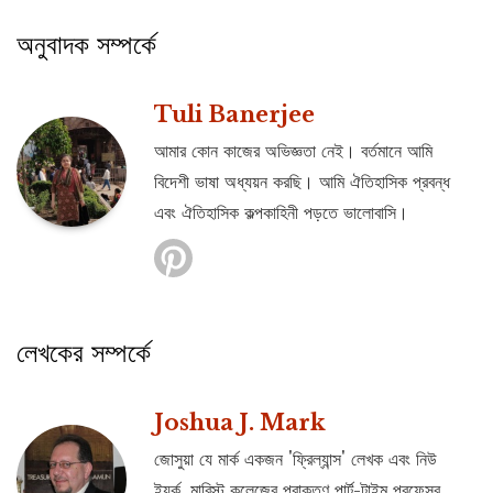
অনুবাদক সম্পর্কে
Tuli Banerjee
আমার কোন কাজের অভিজ্ঞতা নেই। বর্তমানে আমি
বিদেশী ভাষা অধ্যয়ন করছি। আমি ঐতিহাসিক প্রবন্ধ
এবং ঐতিহাসিক কল্পকাহিনী পড়তে ভালোবাসি।
লেখকের সম্পর্কে
Joshua J. Mark
জোসুয়া যে মার্ক একজন 'ফ্রিল্যান্স' লেখক এবং নিউ
ইয়র্ক, মারিস্ট কলেজের প্রাক্তণ পার্ট-টাইম প্রফেসর