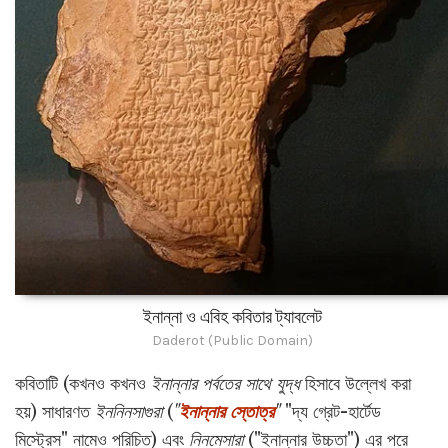
ইনান্না ও এবিহ কবিতার ট্যাবলেট
Daderot (Public Domain)
কবিতাটি (কখনও কখনও
ইনান্নার পর্বতের সাথে যুদ্ধ
হিসাবে উল্লেখ করা
হয়) সাধারণত
ইননিনসাগুরা
(
"
ইনান্নার স্তোত্র
"
"দ্য গ্রেট-হার্টেড
মিস্ট্রেস" নামেও পরিচিত) এবং
নিনমেসারা
("ইনান্নার উচ্চতা") এর পরে