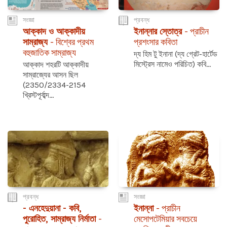
সংজ্ঞা
প্রবন্ধ
আক্কাদ ও আক্কাদীয়
ইনান্নার স্তোত্র
- প্রাচীন
সাম্রাজ্য
- বিশ্বের প্রথম
প্রশংসার কবিতা
বহুজাতিক সাম্রাজ্য
দ্য হিম টু ইনানা (দ্য গ্রেট-হার্টেড
মিস্ট্রেস নামেও পরিচিত) কবি...
আক্কাদ শহরটি আক্কাদীয়
সাম্রাজ্যের আসন ছিল
(2350/2334-2154
খ্রিস্টপূর্বাব্দ...
প্রবন্ধ
সংজ্ঞা
- এনহেদুয়ানা - কবি,
ইনান্না
- প্রাচীন
পুরোহিত, সাম্রাজ্য নির্মাতা
-
মেসোপটেমিয়ার সবচেয়ে