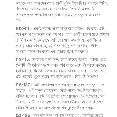
আমাকে তার অপকর্মের জন্য একটি কুঠার নিতে দিন। আমাকে গিবিল,
বিশুদ্ধকর, তার জলপ্রবাহে তার পবিত্র দাঁত খালি করতে দিন।
আমাকে দুর্গম পর্বতমালা আরাত্তা দিয়ে এই আতঙ্ক ছড়িয়ে দিতে
দিন।
108-111:
"একটি শহরের মতো যাকে আন অভিশাপ দিয়েছে, এটি
যেন কখনও পুনরুদ্ধার করা যায় না। এমন একটি শহরের মতো যেখানে
এনলিল ভ্রু কুঁচকে গেছে, এটি যেন আর কখনও তার ঘাড় উঁচু না
করে। আমি যখন কাছে যাই তখন পাহাড় কাঁপতে পারে। ইবিহ
আমাকে সম্মান দান করুন এবং আমার প্রশংসা করুন।
112-115:
দেবতাদের রাজা আন, তাকে উত্তর দিলেন: "আমার ছোট্ট
মেয়েটি এই পর্বতকে ধ্বংস করার দাবি করছে - সে কী গ্রহণ করছে?
ইনান্না এই পাহাড়টি ধ্বংস করার দাবি জানায় - সে কী নিচ্ছে? তিনি
এই পাহাড়টি ধ্বংস করার দাবি জানিয়েছেন - তিনি কী নিচ্ছেন?"
116-120:
"এটি দেবতাদের আবাসগুলিতে ভয়ঙ্কর আতঙ্ক ঢেলে
দিয়েছে। এটি অনুনা দেবতাদের পবিত্র বাসস্থানগুলিতে আতঙ্ক
ছড়িয়ে দিয়েছে। এটি এই ভূমিতে তার আতঙ্ক এবং হিংস্রতা ঢেলে
দিয়েছে। এটি সমস্ত ভূখণ্ডে পর্বতমালার উজ্জ্বলতা এবং আতঙ্ক
ছড়িয়ে দিয়েছে। এর অহংকার স্বর্গের কেন্দ্র পর্যন্ত বিস্তৃত।
121-126:
"ফল তার সমৃদ্ধ বাগানে ঝুলছে এবং বিলাসিতা ছড়িয়ে