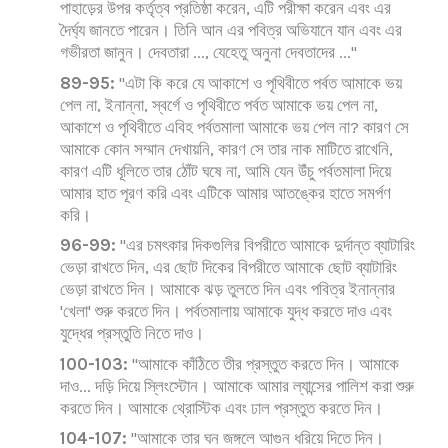
পাহাড়ের উপর কর্তৃত্ব প্রতিষ্ঠা করেন, এটি পরীক্ষা করেন এবং এর
দৈর্ঘ্য জানতে পারেন। তিনি আন এর পবিত্র অভিযানে যান এবং এর
গভীরতা জানুন। দেবতারা ..., যেহেতু অনুনা দেবতাদের ..."
89-95:
"এটা কি করে যে আকাশে ও পৃথিবীতে পর্বত আমাকে ভয়
পেল না, ইনান্না, স্বর্গে ও পৃথিবীতে পর্বত আমাকে ভয় পেল না,
আকাশে ও পৃথিবীতে এবিহ পর্বতমালা আমাকে ভয় পেল না? কারণ সে
আমাকে কোন সম্মান দেখায়নি, কারণ সে তার নাক মাটিতে রাখেনি,
কারণ এটি ধূলিতে তার ঠোঁট ঘষে না, আমি যেন উঁচু পর্বতমালা দিয়ে
আমার হাত পূরণ করি এবং এটিকে আমার আতঙ্কের হাতে সমর্পণ
করি।
96-99:
"এর চমৎকার দিকগুলির বিপরীতে আমাকে দুর্দান্ত ব্যাটারিং
ভেড়া রাখতে দিন, এর ছোট দিকের বিপরীতে আমাকে ছোট ব্যাটারিং
ভেড়া রাখতে দিন। আমাকে ঝড় তুলতে দিন এবং পবিত্র ইনান্নার
'খেলা' শুরু করতে দিন। পর্বতমালায় আমাকে যুদ্ধ করতে দাও এবং
যুদ্ধের প্রস্তুতি নিতে দাও।
100-103:
"আমাকে কাঁঠিতে তীর প্রস্তুত করতে দিন। আমাকে
দাও... দড়ি দিয়ে স্লিংস্টোন। আমাকে আমার ল্যান্সের পালিশ করা শুরু
করতে দিন। আমাকে থ্রোস্টিক এবং ঢাল প্রস্তুত করতে দিন।
104-107:
"আমাকে তার ঘন জঙ্গলে আগুন ধরিয়ে দিতে দিন।