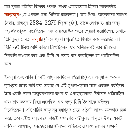
নাম দ্বারা পরিচিত বিশ্বের প্রথম লেখক এনহেদুয়ানা ছিলেন আক্কাদীয়
সাম্রাজ্য
ের একজন উচ্চ শিক্ষিত রাজকন্যা। তার পিতা, আক্কাদের সারগন
(মহান, রাজত্ব 2334-2279 খ্রিস্টপূর্বাব্দ), তাকে লেখক হওয়ার জন্য
এডুবায়
প্রেরণ করেছিলেন এবং তারপরে উর শহরে প্রেরণ করেছিলেন, যেখানে
তিনি চন্দ্র দেবতা
নান্না
র মন্দিরে প্রধান পুরোহিত হিসাবে কাজ করেছিলেন।
তিনি 40 টিরও বেশি কবিতা লিখেছিলেন, যার বেশিরভাগই তার জীবনের
দিকগুলি অঙ্কন করে এবং তিনি যে সময়ে বাস করেছিলেন তা প্রতিফলিত
করে।
ইনান্না এবং এবিহ (একটি আধুনিক দিনের শিরোনাম) এর অন্যান্য অনেক
ব্যাখ্যার মধ্যে দাবি করা হয়েছে যে এটি লুগাল-অ্যান নামে একজন ব্যক্তির
উরে একটি সফল অভ্যুত্থানের রূপক যা এনহেদুয়ানাকে নির্বাসনে পাঠিয়েছিল
এবং তার ক্ষমতায় ফিরে এসেছিল, যার জন্য তিনি ইনানাকে কৃতিত্ব
দিয়েছিলেন। এই পাঠটি অন্যান্য ব্যাখ্যার চেয়ে পাঠ্যটি আরও ভালভাবে ফিট
করে, তবে এটিও সম্ভব যে কাজটি সাধারণত নারীসুলভ শক্তির উপর একটি
কাব্যিক আখ্যান, এনহেদুয়ানার জীবনের অভিজ্ঞতার সাথে কোনও সম্পর্ক