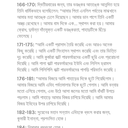
166-170:
দ্বিতীয়বারের জন্য, তার ভয়ঙ্কর আতঙ্কে আনন্দিত হয়ে
তিনি ধার্মিকভাবে বলেছিলেন: "আমার পিতা এনলিল পর্বতের মাঝখানে
আমার মহা আতঙ্ক ঢেলে দিয়েছেন। আমার ডান পাশে তিনি একটি
অস্ত্র রেখেছেন। আমার বাম দিকে এক... স্থাপন করা হয়। আমার
ক্রোধ, দুর্দান্ত দাঁতযুক্ত একটি ভয়ঙ্করতা, পাহাড়টিকে ছিঁড়ে
ফেলেছে।
171-175:
"আমি একটি প্রাসাদ তৈরি করেছি এবং আরও অনেক
কিছু করেছি। আমি একটি সিংহাসন স্থাপন করেছি এবং তার ভিত্তি
দৃঢ় করেছি। আমি কুর্জারা কাল্ট পারফর্মারদের একটি ছুরি এবং প্ররোচনা
দিয়েছি। আমি গালা কাল্ট পারফর্মারদের ইউবি এবং লিলিস ড্রামস
দিয়েছি। আমি পিলিপিলি কাল্ট পারফর্মারদের পাগড়ি পরিবর্তন করেছি।
176-181:
"আমার বিজয়ে আমি পাহাড়ের দিকে ছুটে গিয়েছিলাম।
আমার বিজয়ে আমি এবিহ পর্বতমালার দিকে ছুটে গেলাম। আমি বন্যার
মতো এগিয়ে গেলাম, এবং উঠে আসা জলের মতো আমি বাঁধটি উপচে
পড়লাম। আমি পাহাড়ে আমার বিজয় চাপিয়ে দিয়েছি। আমি আমার
বিজয় ইবিহের উপর চাপিয়ে দিয়েছি।
182-183:
সুয়েনের মহান সন্তান এবিহকে ধ্বংস করার জন্য,
কুমারী ইনান্না, প্রশংসিত হোক।
184:
নিসাবার প্রশংসা হোক।