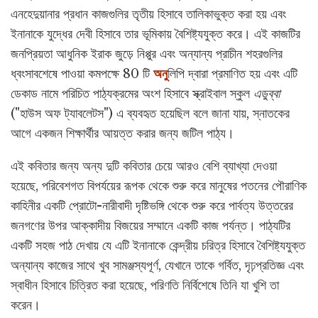
এনহেদুয়ানার প্রধান কাজগুলির তৃতীয় হিসাবে তালিকাভুক্ত করা হয় এবং
ইনানাকে যুদ্ধের দেবী হিসাবে তার ভূমিকায় বৈশিষ্ট্যযুক্ত করে। এই কাজটির
জনপ্রিয়তা আধুনিক ইরাক জুড়ে নিপ্পুর এবং অন্যান্য প্রাচীন শহরগুলির
ধ্বংসাবশেষে পাওয়া কমপক্ষে 80 টি
অনু
লিপি দ্বারা প্রমাণিত হয় এবং এটি
ডেকাড নামে পরিচিত পাঠ্যক্রমের অংশ হিসাবে স্ক্রাইবাল স্কুল
এডুব্বা
("হাউস অফ ট্যাবলেটস") এ ব্যবহৃত হয়েছিল বলে জানা যায়, স্নাতকের
আগে একজন শিক্ষার্থীর আয়ত্ত করার জন্য জটিল পাঠ্য।
এই কবিতার জন্য অন্য দুটি কবিতার চেয়ে আরও বেশি ব্যাখ্যা দেওয়া
হয়েছে, পরিবেশগত বিপর্যয়ের রূপক থেকে শুরু করে মানুষের পতনের পৌরাণিক
কাহিনীর একটি প্রোটো-নারীবাদী দৃষ্টিভঙ্গি থেকে শুরু করে পার্বত্য উত্তরের
জনগণের উপর আক্কাদীয় বিজয়ের সম্মানে একটি কাজ পর্যন্ত। পাঠ্যটির
একটি সহজ পাঠ দেখায় যে এটি ইনানাকে কেন্দ্রীয় চরিত্র হিসাবে বৈশিষ্ট্যযুক্ত
অন্যান্য কাজের সাথে খুব সামঞ্জস্যপূর্ণ, যেখানে তাকে গর্বিত, দৃঢ়প্রতিজ্ঞ এবং
স্বাধীন হিসাবে চিত্রিত করা হয়েছে, পরিণতি নির্বিশেষে তিনি যা খুশি তা
করেন।