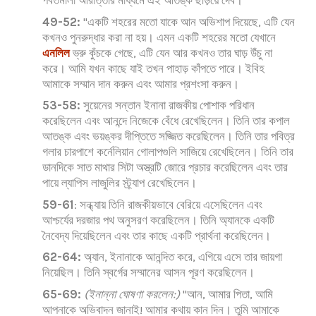
পর্বতমালা আরাত্তার মাধ্যমে এই আতঙ্ক ছড়িয়ে দেব।
49-52:
"একটি শহরের মতো যাকে আন অভিশাপ দিয়েছে, এটি যেন
কখনও পুনরুদ্ধার করা না হয়। এমন একটি শহরের মতো যেখানে
এনলিল
ভ্রু কুঁচকে গেছে, এটি যেন আর কখনও তার ঘাড় উঁচু না
করে। আমি যখন কাছে যাই তখন পাহাড় কাঁপতে পারে। ইবিহ
আমাকে সম্মান দান করুন এবং আমার প্রশংসা করুন।
53-58:
সুয়েনের সন্তান ইনানা রাজকীয় পোশাক পরিধান
করেছিলেন এবং আনন্দে নিজেকে বেঁধে রেখেছিলেন। তিনি তার কপাল
আতঙ্ক এবং ভয়ঙ্কর দীপ্তিতে সজ্জিত করেছিলেন। তিনি তার পবিত্র
গলার চারপাশে কর্নেলিয়ান গোলাপগুলি সাজিয়ে রেখেছিলেন। তিনি তার
ডানদিকে সাত মাথার সিটা অস্ত্রটি জোরে প্রচার করেছিলেন এবং তার
পায়ে ল্যাপিস লাজুলির স্ট্র্যাপ রেখেছিলেন।
59-61
: সন্ধ্যায় তিনি রাজকীয়ভাবে বেরিয়ে এসেছিলেন এবং
আশ্চর্যের দরজার পথ অনুসরণ করেছিলেন। তিনি অ্যানকে একটি
নৈবেদ্য দিয়েছিলেন এবং তার কাছে একটি প্রার্থনা করেছিলেন।
62-64:
অ্যান, ইনানাকে আনন্দিত করে, এগিয়ে এসে তার জায়গা
নিয়েছিল। তিনি স্বর্গের সম্মানের আসন পূরণ করেছিলেন।
65-69:
(ইনান্না ঘোষণা করলেন:)
"আন, আমার পিতা, আমি
আপনাকে অভিবাদন জানাই! আমার কথায় কান দিন। তুমি আমাকে