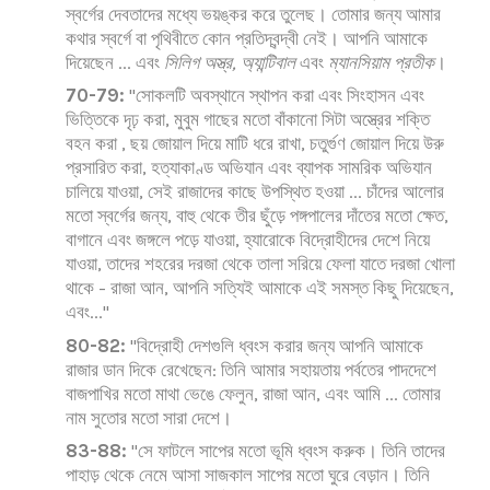
স্বর্গের দেবতাদের মধ্যে ভয়ঙ্কর করে তুলেছ। তোমার জন্য আমার
কথার স্বর্গে বা পৃথিবীতে কোন প্রতিদ্বন্দ্বী নেই। আপনি আমাকে
দিয়েছেন ... এবং
সিলিগ অস্ত্র, অ্যান্টিবাল
এবং
ম্যানসিয়াম প্রতীক
।
70-79:
"সোকলটি অবস্থানে স্থাপন করা এবং সিংহাসন এবং
ভিত্তিকে দৃঢ় করা, মুবুম গাছের মতো বাঁকানো সিটা অস্ত্রের শক্তি
বহন করা , ছয় জোয়াল দিয়ে মাটি ধরে রাখা, চতুর্গুণ জোয়াল দিয়ে উরু
প্রসারিত করা, হত্যাকাণ্ড অভিযান এবং ব্যাপক সামরিক অভিযান
চালিয়ে যাওয়া, সেই রাজাদের কাছে উপস্থিত হওয়া ... চাঁদের আলোর
মতো স্বর্গের জন্য, বাহু থেকে তীর ছুঁড়ে পঙ্গপালের দাঁতের মতো ক্ষেত,
বাগানে এবং জঙ্গলে পড়ে যাওয়া, হ্যারোকে বিদ্রোহীদের দেশে নিয়ে
যাওয়া, তাদের শহরের দরজা থেকে তালা সরিয়ে ফেলা যাতে দরজা খোলা
থাকে - রাজা আন, আপনি সত্যিই আমাকে এই সমস্ত কিছু দিয়েছেন,
এবং..."
80-82:
"বিদ্রোহী দেশগুলি ধ্বংস করার জন্য আপনি আমাকে
রাজার ডান দিকে রেখেছেন: তিনি আমার সহায়তায় পর্বতের পাদদেশে
বাজপাখির মতো মাথা ভেঙে ফেলুন, রাজা আন, এবং আমি ... তোমার
নাম সুতোর মতো সারা দেশে।
83-88:
"সে ফাটলে সাপের মতো ভূমি ধ্বংস করুক। তিনি তাদের
পাহাড় থেকে নেমে আসা সাজকাল সাপের মতো ঘুরে বেড়ান। তিনি