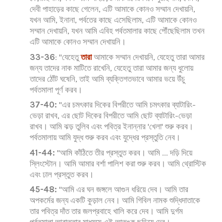
দেবী পাহাড়ের কাছে গেলেন, এটি আমাকে কোনও সম্মান দেখায়নি,
যখন আমি, ইনানা, পর্বতের কাছে এসেছিলাম, এটি আমাকে কোনও
সম্মান দেখায়নি, যখন আমি এবিহ পর্বতমালার কাছে পৌঁছেছিলাম তখন
এটি আমাকে কোনও সম্মান দেখায়নি।
33-36
: "যেহেতু
তারা
আমাকে সম্মান দেখায়নি, যেহেতু তারা আমার
জন্য তাদের নাক মাটিতে রাখেনি, যেহেতু তারা আমার জন্য ধুলোয়
তাদের ঠোঁট ঘষেনি, তাই আমি ব্যক্তিগতভাবে আমার ভয়ে উঁচু
পর্বতমালা পূর্ণ করব।
37-40:
"এর চমৎকার দিকের বিপরীতে আমি চমৎকার ব্যাটারিং-
ভেড়া রাখব, এর ছোট দিকের বিপরীতে আমি ছোট ব্যাটারিং-ভেড়া
রাখব। আমি ঝড় তুলিব এবং পবিত্র ইনান্নার 'খেলা' শুরু করব।
পর্বতমালায় আমি যুদ্ধ শুরু করব এবং যুদ্ধের প্রস্তুতি নেব।
41-44:
"আমি কাঁঠিতে তীর প্রস্তুত করব। আমি ... দড়ি দিয়ে
স্লিংস্টোন। আমি আমার বর্শা পালিশ করা শুরু করব। আমি থ্রোস্টিক
এবং ঢাল প্রস্তুত করব।
45-48:
"আমি এর ঘন জঙ্গলে আগুন ধরিয়ে দেব। আমি তার
অপকর্মের জন্য একটি কুড়াল নেব। আমি গিবিল নামক শুদ্ধিদাতাকে
তার পবিত্র দাঁত তার জলপ্রবাহে খালি করে দেব। আমি দুর্গম