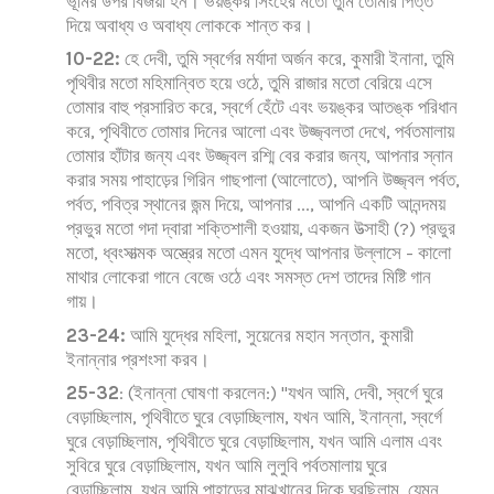
ভূমির উপর বিজয়ী হন। ভয়ঙ্কর সিংহের মতো তুমি তোমার পিত্ত
দিয়ে অবাধ্য ও অবাধ্য লোককে শান্ত কর।
10-22:
হে দেবী, তুমি স্বর্গের মর্যাদা অর্জন করে, কুমারী ইনানা, তুমি
পৃথিবীর মতো মহিমান্বিত হয়ে ওঠে, তুমি রাজার মতো বেরিয়ে এসে
তোমার বাহু প্রসারিত করে, স্বর্গে হেঁটে এবং ভয়ঙ্কর আতঙ্ক পরিধান
করে, পৃথিবীতে তোমার দিনের আলো এবং উজ্জ্বলতা দেখে, পর্বতমালায়
তোমার হাঁটার জন্য এবং উজ্জ্বল রশ্মি বের করার জন্য, আপনার স্নান
করার সময় পাহাড়ের গিরিন গাছপালা (আলোতে), আপনি উজ্জ্বল পর্বত,
পর্বত, পবিত্র স্থানের জন্ম দিয়ে, আপনার ..., আপনি একটি আনন্দময়
প্রভুর মতো গদা দ্বারা শক্তিশালী হওয়ায়, একজন উত্সাহী (?) প্রভুর
মতো, ধ্বংসাত্মক অস্ত্রের মতো এমন যুদ্ধে আপনার উল্লাসে - কালো
মাথার লোকেরা গানে বেজে ওঠে এবং সমস্ত দেশ তাদের মিষ্টি গান
গায়।
23-24:
আমি যুদ্ধের মহিলা, সুয়েনের মহান সন্তান, কুমারী
ইনান্নার প্রশংসা করব।
25-32
: (ইনান্না ঘোষণা করলেন:) "যখন আমি, দেবী, স্বর্গে ঘুরে
বেড়াচ্ছিলাম, পৃথিবীতে ঘুরে বেড়াচ্ছিলাম, যখন আমি, ইনান্না, স্বর্গে
ঘুরে বেড়াচ্ছিলাম, পৃথিবীতে ঘুরে বেড়াচ্ছিলাম, যখন আমি এলাম এবং
সুবিরে ঘুরে বেড়াচ্ছিলাম, যখন আমি লুলুবি পর্বতমালায় ঘুরে
বেড়াচ্ছিলাম, যখন আমি পাহাড়ের মাঝখানের দিকে ঘুরছিলাম, যেমন,