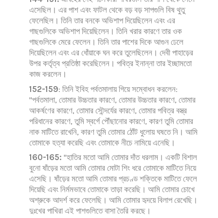
এসেছিল। এর পাশ এবং ফাটল থেকে বড় বড় সাপগুলি বিষ থুতু
ফেলেছিল। তিনি তার বনকে অভিশাপ দিয়েছিলেন এবং এর
গাছগুলিকে অভিশাপ দিয়েছিলেন। তিনি খরার কারণে তার ওক
গাছগুলিকে মেরে ফেলেন। তিনি তার পাশের দিকে আগুন ঢেলে
দিয়েছিলেন এবং এর ধোঁয়াকে ঘন করে তুলেছিলেন। দেবী পাহাড়ের
উপর কর্তৃত্ব প্রতিষ্ঠা করেছিলেন। পবিত্র ইনান্না তার ইচ্ছামতো
কাজ করলেন।
152-159
: তিনি ইবিহ পর্বতমালায় গিয়ে সম্বোধন করলেন:
"পর্বতমালা, তোমার উচ্চতার কারণে, তোমার উচ্চতার কারণে, তোমার
আকর্ষণের কারণে, তোমার সৌন্দর্যের কারণে, তোমার পবিত্র বস্ত্র
পরিধানের কারণে, তুমি স্বর্গে পৌঁছানোর কারণে, কারণ তুমি তোমার
নাক মাটিতে রাখেনি, কারণ তুমি তোমার ঠোঁট ধুলোয় ঘষতে নি। আমি
তোমাকে হত্যা করেছি এবং তোমাকে নীচে নামিয়ে এনেছি।
160-165:
"হাতির মতো আমি তোমার দাঁত ধরলাম। একটি বিশাল
বুনো ষাঁড়ের মতো আমি তোমার মোটা শিং ধরে তোমাকে মাটিতে নিয়ে
এসেছি। ষাঁড়ের মতো আমি তোমার প্রচণ্ড শক্তিকে মাটিতে ফেলে
দিয়েছি এবং নির্মমভাবে তোমাকে তাড়া করেছি। আমি তোমার চোখে
অশ্রুকে আদর্শ করে ফেলেছি। আমি তোমার হৃদয়ে বিলাপ রেখেছি।
দুঃখের পাখিরা এই পাশগুলিতে বাসা তৈরি করছে।