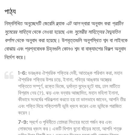
পাঠ্য
নিম্নলিখিত অনুচ্ছেদটি জেরেমি ব্ল্যাক
এট আল
দ্বারা অনুবাদ করা
প্রাচীন
সুমেরের সাহিত্য
থেকে নেওয়া হয়েছে এবং
সুমেরীয় সাহিত্যের বৈদ্যুতিন
কর্পাস
থেকে অনুবাদ করা হয়েছে। উপবৃত্তগুলি অনুপস্থিত শব্দ বা লাইনকে
বোঝায় এবং প্রশ্নবোধক চিহ্নগুলি কোনও শব্দ বা বাক্যাংশের বিকল্প অনুবাদ
নির্দেশ করে।
1-6:
ভয়ঙ্কর ঐশ্বরিক শক্তির দেবী, আতঙ্কে পরিধান করা, মহান
ঐশ্বরিক শক্তির উপর চড়ে, ইনানা, পবিত্র আঙ্কার অস্ত্রের
শক্তিতে সম্পূর্ণ, রক্তে ভিজে, দুর্দান্ত যুদ্ধে ছুটে যায়, ঢাল মাটিতে
বিশ্রাম নেয় (?), ঝড় এবং বন্যায় আচ্ছাদিত, মহান মহিলা ইনানা,
কীভাবে সংঘর্ষের পরিকল্পনা করতে হয় তা ভালভাবে জানেন, আপনি তীর
এবং শক্তি দিয়ে শক্তিশালী ভূমি ধ্বংস করেন এবং ভূমিকে পরাজিত
করেন।
7-9:
স্বর্গে ও পৃথিবীতে তোমরা সিংহের মতো গর্জন কর এবং
লোকদের ধ্বংস কর। একটি বিশাল বুনো ষাঁড়ের মতো, আপনি শত্রু