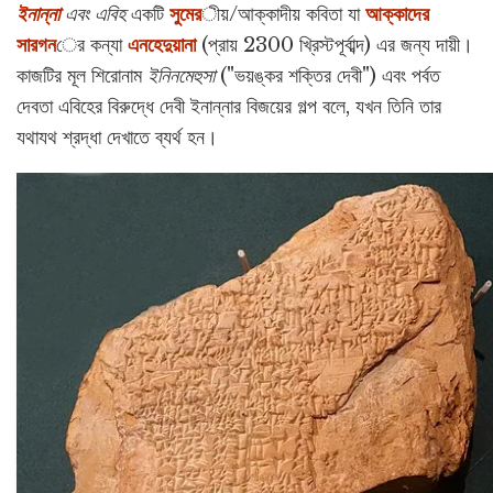
ইনান্না
এবং এবিহ
একটি
সুমের
ীয়/আক্কাদীয় কবিতা যা
আক্কাদের
সারগন
ের কন্যা
এনহেদুয়ানা
(প্রায় 2300 খ্রিস্টপূর্বাব্দ) এর জন্য দায়ী।
কাজটির মূল শিরোনাম
ইনিনমেহুসা
("ভয়ঙ্কর শক্তির দেবী") এবং পর্বত
দেবতা এবিহের বিরুদ্ধে দেবী ইনান্নার বিজয়ের গল্প বলে, যখন তিনি তার
যথাযথ শ্রদ্ধা দেখাতে ব্যর্থ হন।