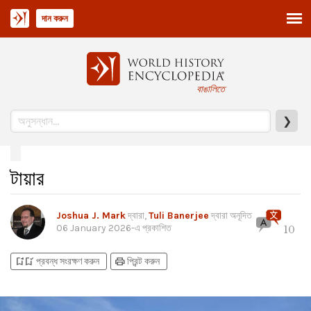
দান করুন
বাঙালিতে
❯
টায়ার
Joshua J. Mark
দ্বারা,
Tuli Banerjee
দ্বারা অনূদিত
06 January 2026
-এ প্রকাশিত
10
bookmark_add
bookmark_added
print
প্রবন্ধ সংরক্ষণ করুন
প্রিন্ট করুন