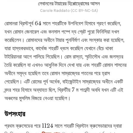
লেবাননের টায়ারের হিপ্পোড্রোমের আসন
Carole Raddato (CC BY-NC-SA)
রোমানরা খ্রিস্টপূর্ব 64 সালে শহরটিকে উপনিবেশ হিসাবে গ্রহণ করেছিল,
যখন রোমান জেনারেল এবং কনসাল পম্পে দ্য গ্রেট পুরো ফিনিসিয়া দখল
করেছিলেন। রোমানদের অধীনে টায়ার পুনর্নির্মাণ এবং সংস্কার করা হয়েছিল,
যারা হাস্যকরভাবে, কার্থেজ শহরটি ধ্বংস করেছিল যেখানে বেঁচে থাকা
টাইরিয়ানরা আগে পালিয়ে গিয়েছিল। রোম রাস্তা, স্মৃতিসৌধ এবং জলস্তর
তৈরি করেছিল যা এখনও আধুনিক দিনে দেখা যায় এবং শহরটি রোমান শাসনের
অধীনে সমৃদ্ধ হয়েছিল তবে রোমান সাম্রাজ্যের পতনের পরে হ্রাস
পেয়েছিল। এটি রোমের পূর্ব অর্ধেক, বাইজেন্টাইন সাম্রাজ্যের অধীনে একটি
বন্দর শহর হিসাবে অব্যাহত ছিল, খ্রিস্টীয় 7 ম শতাব্দী অবধি যখন এটি এই
অঞ্চলের মুসলিম বিজয়ে নেওয়া হয়েছিল।
উপসংহার
প্রথম ক্রুসেডের পরে 1124 সালে শহরটি খ্রিস্টান ক্রুসেডারদের দ্বারা