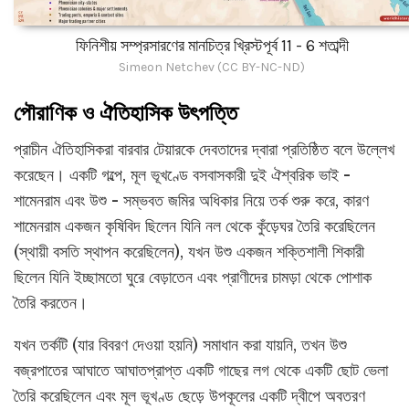
ফিনিশীয় সম্প্রসারণের মানচিত্র খ্রিস্টপূর্ব 11 - 6 শতাব্দী
Simeon Netchev (CC BY-NC-ND)
পৌরাণিক ও ঐতিহাসিক উৎপত্তি
প্রাচীন ঐতিহাসিকরা বারবার টেয়ারকে দেবতাদের দ্বারা প্রতিষ্ঠিত বলে উল্লেখ
করেছেন। একটি গল্পে, মূল ভূখণ্ডে বসবাসকারী দুই ঐশ্বরিক ভাই -
শামেনরাম এবং উশু - সম্ভবত জমির অধিকার নিয়ে তর্ক শুরু করে, কারণ
শামেনরাম একজন কৃষিবিদ ছিলেন যিনি নল থেকে কুঁড়েঘর তৈরি করেছিলেন
(স্থায়ী বসতি স্থাপন করেছিলেন), যখন উশু একজন শক্তিশালী শিকারী
ছিলেন যিনি ইচ্ছামতো ঘুরে বেড়াতেন এবং প্রাণীদের চামড়া থেকে পোশাক
তৈরি করতেন।
যখন তর্কটি (যার বিবরণ দেওয়া হয়নি) সমাধান করা যায়নি, তখন উশু
বজ্রপাতের আঘাতে আঘাতপ্রাপ্ত একটি গাছের লগ থেকে একটি ছোট ভেলা
তৈরি করেছিলেন এবং মূল ভূখণ্ড ছেড়ে উপকূলের একটি দ্বীপে অবতরণ