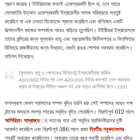
গ্রহণ করেছে। টাইরিয়ানরা কখনই একেশ্বরবাদী ছিল না, তবে শহরে
মেলকার্টের উত্থান একেশ্বরবাদী ইস্রায়েলীয় শাসক পরিবারকে সন্তুষ্ট
করেছিল যা এক দেবতা যিহোহকে শ্রদ্ধা করেছিল এবং বাণিজ্যে একটি
উত্পাদনশীল কাজের সম্পর্ককে আরও বাড়িয়ে তুলেছিল। টাইরীয়রা ইস্রায়েলকে
তাদের মন্দিরের জন্য মূল্যবান ধাতু এবং প্রয়োজনীয় জিনিসপত্র ও বিলাসিতার
বিনিময়ে রাজকীয়তার জন্য বিখ্যাত, বেগুনি রঙের পোশাক সরবরাহ করেছিল।
মাইলস লিখেছেন:
[মূল্যবান ধাতু ও পোশাকের বিনিময়ে] ইস্রায়েলীয়রা বার্ষিক
400,000 লিটার গম এবং 420,000 লিটার জলপাই তেল সরবরাহ
করত যা টায়ারের সীমিত অঞ্চল সহ এক মহান আশীর্বাদ ছিল। (32)
ফলস্বরূপ কেবল প্রাসাদের সম্পদ বৃদ্ধি হয়নি বরং সেই সম্পদের আরও দক্ষ
বন্টনের মাধ্যমে সমগ্র শহরের সমৃদ্ধি বৃদ্ধি পেয়েছিল। খ্রিস্টপূর্ব 612 সালে
আসিরিয়া
ন
সাম্রাজ্য
ের পতনের পরে এই সমৃদ্ধি ব্যাবিলনীয়দের দৃষ্টি
আকর্ষণ করেছিল এবং খ্রিস্টপূর্ব 586 সালে রাজা
দ্বিতীয় নবুখদনেৎসর
শহরটি অবরোধ করেছিলেন। অবরোধ তেরো বছর স্থায়ী হয়েছিল এবং যদিও