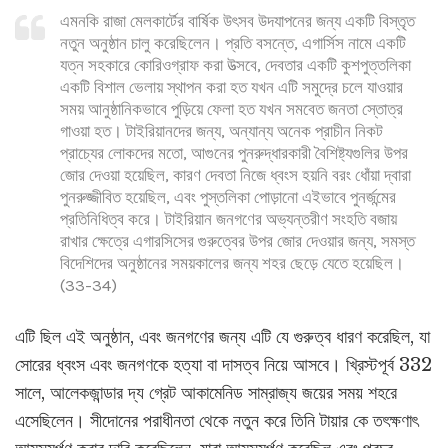
এমনকি রাজা মেলকার্টের বার্ষিক উৎসব উদযাপনের জন্য একটি বিস্তৃত
নতুন অনুষ্ঠান চালু করেছিলেন। প্রতি বসন্তে, এগার্সিস নামে একটি
যত্ন সহকারে কোরিওগ্রাফ করা উত্সবে, দেবতার একটি কুশপুত্তলিকা
একটি বিশাল ভেলায় স্থাপন করা হত যখন এটি সমুদ্রে চলে যাওয়ার
সময় আনুষ্ঠানিকভাবে পুড়িয়ে ফেলা হত যখন সমবেত জনতা স্তোত্র
গাওয়া হত। টাইরিয়ানদের জন্য, অন্যান্য অনেক প্রাচীন নিকট
প্রাচ্যের লোকদের মতো, আগুনের পুনরুদ্ধারকারী বৈশিষ্ট্যগুলির উপর
জোর দেওয়া হয়েছিল, কারণ দেবতা নিজে ধ্বংস হয়নি বরং ধোঁয়া দ্বারা
পুনরুজ্জীবিত হয়েছিল, এবং পুস্তলিকা পোড়ানো এইভাবে পুনর্জন্মের
প্রতিনিধিত্ব করে। টাইরিয়ান জনগণের অভ্যন্তরীণ সংহতি বজায়
রাখার ক্ষেত্রে এগারসিসের গুরুত্বের উপর জোর দেওয়ার জন্য, সমস্ত
বিদেশিদের অনুষ্ঠানের সময়কালের জন্য শহর ছেড়ে যেতে হয়েছিল।
(33-34)
এটি ছিল এই অনুষ্ঠান, এবং জনগণের জন্য এটি যে গুরুত্ব ধারণ করেছিল, যা
সোরের ধ্বংস এবং জনগণকে হত্যা বা দাসত্ব নিয়ে আসবে। খ্রিস্টপূর্ব 332
সালে, আলেকজান্ডার দ্য গ্রেট আকামেনিড সাম্রাজ্য জয়ের সময় শহরে
এসেছিলেন। সীদোনের পরাধীনতা থেকে নতুন করে তিনি টায়ার কে তৎক্ষণাৎ