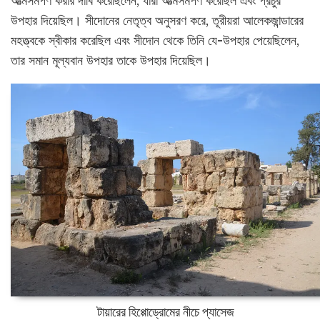
আত্মসমর্পণ করার দাবি করেছিলেন, যারা আত্মসমর্পণ করেছিল এবং প্রচুর
উপহার দিয়েছিল। সীদোনের নেতৃত্ব অনুসরণ করে, তূরীয়রা আলেকজান্ডারের
মহত্ত্বকে স্বীকার করেছিল এবং সীদোন থেকে তিনি যে-উপহার পেয়েছিলেন,
তার সমান মূল্যবান উপহার তাকে উপহার দিয়েছিল।
টায়ারের হিপ্পোড্রোমের নীচে প্যাসেজ