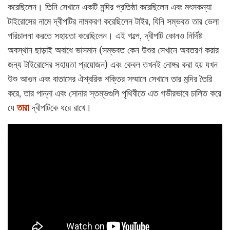
করেছিলেন। তিনি সেখানে একটি মন্দির প্রতিষ্ঠা করেছিলেন এবং মৎসকন্যা
টাইরোসের নামে দ্বীপটির নামকরণ করেছিলেন টাইর, যিনি সম্ভবত তার ভেলা
পরিচালনা করতে সহায়তা করেছিলেন। এই গল্পে, দ্বীপটি কোনও নির্দিষ্ট
অবস্থান ছাড়াই অবাধে ভাসমান (সম্ভবত কেন উশুর সেখানে অবতরণ করার
জন্য টাইরোসের সহায়তা প্রয়োজন) এবং কেবল তখনই নোঙ্গর করা হয় যখন
উশু আগুন এবং বাতাসের ঐশ্বরিক শক্তির সম্মানে সেখানে তার মন্দির তৈরি
করে, তার পান্না এবং সোনার স্তম্ভগুলি পৃথিবীতে এত গভীরভাবে চালিত করে
যে
তারা
দ্বীপটিকে ধরে রাখে।