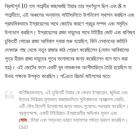
খ্রিস্টপূর্ব 10 তম শতাব্দীর কাছাকাছি টায়ার তার স্বর্ণযুগে ছিল এবং 8 ম
শতাব্দীতে, এই অঞ্চলের অন্যান্য সাইটগুলিতে উপনিবেশ স্থাপন করছিল এবং
প্রাথমিকভাবে ইস্রায়েলের সাথে জোটের কারণে প্রচুর সম্পদ এবং সমৃদ্ধি
উপভোগ করছিল। ইস্রায়েলের রাজা দায়ূদের সাথে টাইরীয় জোট এবং বাণিজ্য
চুক্তিটি সোরের রাজা আবিবাল দ্বারা শুরু হয়েছিল, যিনি লেবাননের কাহিনি
দেবদারু গাছ থেকে নতুন রাজার কাঠ প্রেরণ করেছিলেন (যেমন আবিবালের
পুত্র হীরাম রাজা দায়ূদের পুত্র সলোমনের জন্য করেছিলেন বলে মনে করা
হয়)। এই জোটের ফলে একটি খুব লাভজনক অংশীদারিত্ব তৈরি হয়েছিল যা
উভয় পক্ষকে উপকৃত করেছিল। পণ্ডিত রিচার্ড মাইলসের মতে:
বাণিজ্যিকভাবে, এই চুক্তিটি টায়ার কে কেবল ইস্রায়েল, জুডিয়া এবং
উত্তর সিরিয়ার মূল্যবান বাজারগুলিতে সুবিধাজনক অ্যাক্সেস দেয়নি,
এটি যৌথ বিদেশী উদ্যোগের জন্য আরও সুযোগও সরবরাহ করেছিল।
প্রকৃতপক্ষে, একটি টাইরিয়ান-ইস্রায়েলীয় অভিযান সুদান এবং
সোম
ালিয়া এবং সম্ভবত ভারত মহাসাগর পর্যন্ত ভ্রমণ করেছিল।
(32)