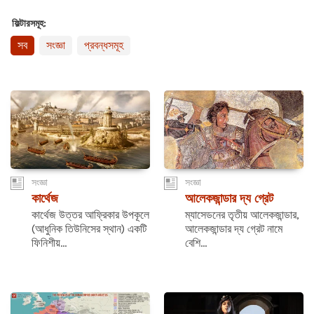
ফিল্টারসমূহ:
সব
সংজ্ঞা
প্রবন্ধসমূহ
সংজ্ঞা
সংজ্ঞা
কার্থেজ
আলেকজান্ডার দ্য গ্রেট
কার্থেজ উত্তর আফ্রিকার উপকূলে
ম্যাসেডনের তৃতীয় আলেকজান্ডার,
(আধুনিক তিউনিসের স্থান) একটি
আলেকজান্ডার দ্য গ্রেট নামে
ফিনিশীয়...
বেশি...