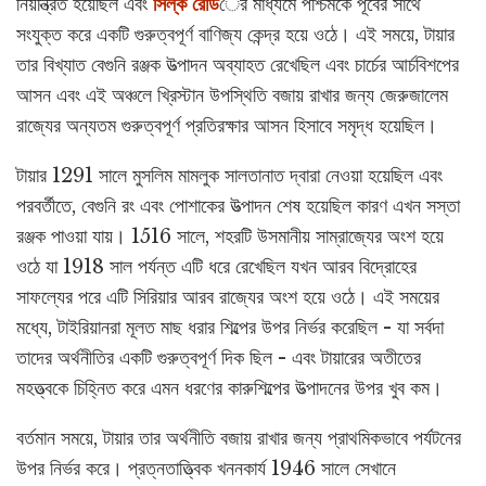
নিয়ন্ত্রিত হয়েছিল এবং
সিল্ক রোড
ের মাধ্যমে পশ্চিমকে পূর্বের সাথে
সংযুক্ত করে একটি গুরুত্বপূর্ণ বাণিজ্য কেন্দ্র হয়ে ওঠে। এই সময়ে, টায়ার
তার বিখ্যাত বেগুনি রঞ্জক উত্পাদন অব্যাহত রেখেছিল এবং চার্চের আর্চবিশপের
আসন এবং এই অঞ্চলে খ্রিস্টান উপস্থিতি বজায় রাখার জন্য জেরুজালেম
রাজ্যের অন্যতম গুরুত্বপূর্ণ প্রতিরক্ষার আসন হিসাবে সমৃদ্ধ হয়েছিল।
টায়ার 1291 সালে মুসলিম মামলুক সালতানাত দ্বারা নেওয়া হয়েছিল এবং
পরবর্তীতে, বেগুনি রং এবং পোশাকের উত্পাদন শেষ হয়েছিল কারণ এখন সস্তা
রঞ্জক পাওয়া যায়। 1516 সালে, শহরটি উসমানীয় সাম্রাজ্যের অংশ হয়ে
ওঠে যা 1918 সাল পর্যন্ত এটি ধরে রেখেছিল যখন আরব বিদ্রোহের
সাফল্যের পরে এটি সিরিয়ার আরব রাজ্যের অংশ হয়ে ওঠে। এই সময়ের
মধ্যে, টাইরিয়ানরা মূলত মাছ ধরার শিল্পের উপর নির্ভর করেছিল - যা সর্বদা
তাদের অর্থনীতির একটি গুরুত্বপূর্ণ দিক ছিল - এবং টায়ারের অতীতের
মহত্ত্বকে চিহ্নিত করে এমন ধরণের কারুশিল্পের উত্পাদনের উপর খুব কম।
বর্তমান সময়ে, টায়ার তার অর্থনীতি বজায় রাখার জন্য প্রাথমিকভাবে পর্যটনের
উপর নির্ভর করে। প্রত্নতাত্ত্বিক খননকার্য 1946 সালে সেখানে