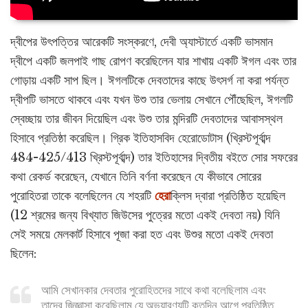
দ্বীপের উৎপত্তির আরেকটি সংস্করণে, দেবী অ্যাস্টার্তে একটি ভাসমান
দ্বীপে একটি জলপাই গাছ রোপণ করেছিলেন যার শাখায় একটি ঈগল এবং তার
গোড়ায় একটি সাপ ছিল। ঈগলটিকে দেবতাদের কাছে উৎসর্গ না করা পর্যন্ত
দ্বীপটি ভাসতে থাকবে এবং যখন উশু তার ভেলায় সেখানে পৌঁছেছিল, ঈগলটি
স্বেচ্ছায় তার জীবন দিয়েছিল এবং উশু তার মন্দিরটি দেবতাদের আবাসস্থল
হিসাবে প্রতিষ্ঠা করেছিল। গ্রিক ইতিহাসবিদ হেরোডোটাস (খ্রিস্টপূর্বাব্দ
484-425/413 খ্রিস্টপূর্বাব্দ) তার ইতিহাসের দ্বিতীয় বইতে সোর সফরের
কথা রেকর্ড করেছেন, যেখানে তিনি বর্ণনা করেছেন যে কীভাবে সোরের
পুরোহিতরা তাকে বলেছিলেন যে শহরটি
হেরা
ক্লিস দ্বারা প্রতিষ্ঠিত হয়েছিল
(12 শ্রমের জন্য বিখ্যাত জিউসের পুত্রের মতো একই দেবতা নয়) যিনি
সেই সময়ে মেলকার্ট হিসাবে পূজা করা হত এবং উশুর মতো একই দেবতা
ছিলেন:
আমি সেখানকার দেবতার পুরোহিতদের সাথে কথা বলেছিলাম এবং
তাদের জিজ্ঞাসা করেছিলাম যে অভয়ারণ্যটি কতদিন আগে প্রতিষ্ঠিত