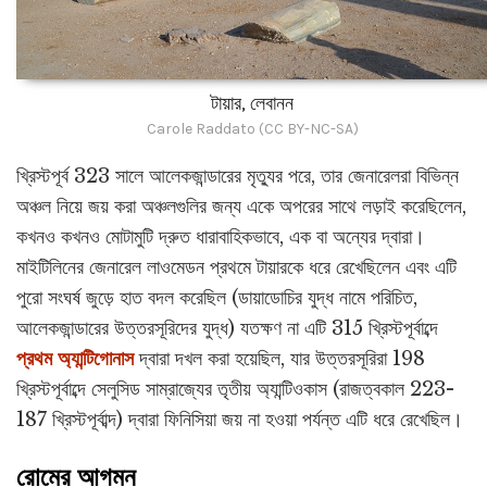
টায়ার, লেবানন
Carole Raddato (CC BY-NC-SA)
খ্রিস্টপূর্ব 323 সালে আলেকজান্ডারের মৃত্যুর পরে, তার জেনারেলরা বিভিন্ন
অঞ্চল নিয়ে জয় করা অঞ্চলগুলির জন্য একে অপরের সাথে লড়াই করেছিলেন,
কখনও কখনও মোটামুটি দ্রুত ধারাবাহিকভাবে, এক বা অন্যের দ্বারা।
মাইটিলিনের জেনারেল লাওমেডন প্রথমে টায়ারকে ধরে রেখেছিলেন এবং এটি
পুরো সংঘর্ষ জুড়ে হাত বদল করেছিল (ডায়াডোচির যুদ্ধ নামে পরিচিত,
আলেকজান্ডারের উত্তরসূরিদের যুদ্ধ) যতক্ষণ না এটি 315 খ্রিস্টপূর্বাব্দে
প্রথম অ্যান্টিগোনাস
দ্বারা দখল করা হয়েছিল, যার উত্তরসূরিরা 198
খ্রিস্টপূর্বাব্দে সেলুসিড সাম্রাজ্যের তৃতীয় অ্যান্টিওকাস (রাজত্বকাল 223-
187 খ্রিস্টপূর্বাব্দ) দ্বারা ফিনিসিয়া জয় না হওয়া পর্যন্ত এটি ধরে রেখেছিল।
রোমের আগমন