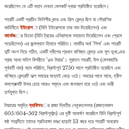
করেছিলেন যে এটি মহান দেবতা মেলকার্ট দ্বারা প্রতিষ্ঠিত হয়েছিল।
শহরটি একটি প্রাচীন ফিনিশীয় বন্দর এবং শিল্প কেন্দ্র ছিল যা পৌরাণিক
কাহিনীতে
ইউরোপ
া (যিনি ইউরোপকে তার নাম দিয়েছিলেন) এবং
কার্থেজ
ের ডিডো (যিনি ট্রয়ের এনিয়াসকে সহায়তা দিয়েছিলেন এবং প্রেমে
পড়েছিলেন) এর জন্মস্থান হিসাবে পরিচিত। নামটির অর্থ 'শিলা' এবং শহরটি
দুটি অংশ নিয়ে গঠিত, একটি দ্বীপের প্রধান বাণিজ্য কেন্দ্র এবং মূল ভূখণ্ডের
প্রায় আধা মাইল বিপরীতে 'ওল্ড টায়ার'। পুরাতন শহরটি, উশু (মেলকার্টের
পূর্ববর্তী নাম) নামে পরিচিত, খ্রিস্টপূর্ব 2750 সালে প্রতিষ্ঠিত হয়েছিল এবং
বাণিজ্য কেন্দ্রটি অল্প সময়ের মধ্যেই বেড়ে ওঠে। সময়ের সাথে সাথে, দ্বীপ
কমপ্লেক্সটি উশুর চেয়ে আরও সমৃদ্ধ এবং জনবহুল হয়ে ওঠে এবং ভারী
দুর্গযুক্ত ছিল।
টায়ারের সমৃদ্ধি
ব্যাবিলন
ের রাজা দ্বিতীয় নেবুখদনেৎসর (রাজত্বকাল
605/604-562 খ্রিস্টপূর্বাব্দ) এর দৃষ্টি আকর্ষণ করেছিল যিনি খ্রিস্টপূর্ব
ষষ্ঠ শতাব্দীতে তাদের প্রতিরক্ষা ভাঙা ছাড়াই 13 বছর ধরে শহরটি অবরোধ