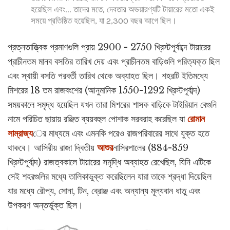
হয়েছিল এবং... তাদের মতে, দেবতার অভয়ারণ্যটি টায়ারের মতো একই
সময়ে প্রতিষ্ঠিত হয়েছিল, যা 2,300 বছর আগে ছিল।
প্রত্নতাত্ত্বিক প্রমাণগুলি প্রায় 2900 - 2750 খ্রিস্টপূর্বাব্দে টায়ারের
প্রাচীনতম মানব বসতির তারিখ দেয় এবং প্রাচীনতম বাড়িগুলি পরিত্যক্ত ছিল
এবং স্থায়ী বসতি পরবর্তী তারিখ থেকে অব্যাহত ছিল। শহরটি ইতিমধ্যে
মিশরের 18 তম রাজবংশের (আনুমানিক 1550-1292 খ্রিস্টপূর্বাব্দ)
সময়কালে সমৃদ্ধ হয়েছিল যখন তারা মিশরের শাসক বাড়িকে টাইরিয়ান বেগুনি
নামে পরিচিত ছায়ায় রঞ্জিত ব্যয়বহুল পোশাক সরবরাহ করেছিল যা
রোমান
সাম্রাজ্য
ের মাধ্যমে এবং এমনকি পরেও রাজপরিবারের সাথে যুক্ত হতে
থাকবে। আসিরীয় রাজা দ্বিতীয়
আশুর
নাসিরপালের (884-859
খ্রিস্টপূর্বাব্দ) রাজত্বকালে টায়ারের সমৃদ্ধি অব্যাহত রেখেছিল, যিনি এটিকে
সেই শহরগুলির মধ্যে তালিকাভুক্ত করেছিলেন যারা তাকে শ্রদ্ধা দিয়েছিল
যার মধ্যে রৌপ্য, সোনা, টিন, ব্রোঞ্জ এবং অন্যান্য মূল্যবান ধাতু এবং
উপকরণ অন্তর্ভুক্ত ছিল।