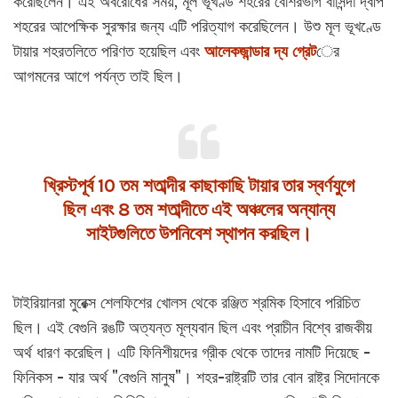
করেছিলেন। এই অবরোধের সময়, মূল ভূখণ্ড শহরের বেশিরভাগ বাসিন্দা দ্বীপ
শহরের আপেক্ষিক সুরক্ষার জন্য এটি পরিত্যাগ করেছিলেন। উশু মূল ভূখণ্ডে
টায়ার শহরতলিতে পরিণত হয়েছিল এবং
আলেকজান্ডার দ্য গ্রেট
ের
আগমনের আগে পর্যন্ত তাই ছিল।
খ্রিস্টপূর্ব 10 তম শতাব্দীর কাছাকাছি টায়ার তার স্বর্ণযুগে
ছিল এবং 8 তম শতাব্দীতে এই অঞ্চলের অন্যান্য
সাইটগুলিতে উপনিবেশ স্থাপন করছিল।
টাইরিয়ানরা মুরেক্স শেলফিশের খোলস থেকে রঞ্জিত শ্রমিক হিসাবে পরিচিত
ছিল। এই বেগুনি রঙটি অত্যন্ত মূল্যবান ছিল এবং প্রাচীন বিশ্বে রাজকীয়
অর্থ ধারণ করেছিল। এটি ফিনিশীয়দের গ্রীক থেকে তাদের নামটি দিয়েছে -
ফিনিকস - যার অর্থ "বেগুনি মানুষ"। শহর-রাষ্ট্রটি তার বোন রাষ্ট্র সিদোনকে