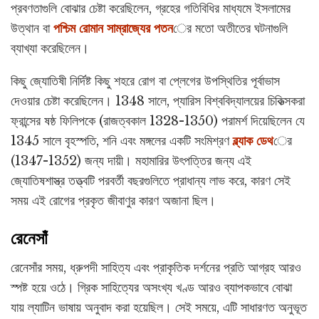
প্রবণতাগুলি বোঝার চেষ্টা করেছিলেন, গ্রহের গতিবিধির মাধ্যমে ইসলামের
উত্থান বা
পশ্চিম রোমান সাম্রাজ্যের পতন
ের মতো অতীতের ঘটনাগুলি
ব্যাখ্যা করেছিলেন।
কিছু জ্যোতিষী নির্দিষ্ট কিছু শহরে রোগ বা প্লেগের উপস্থিতির পূর্বাভাস
দেওয়ার চেষ্টা করেছিলেন। 1348 সালে, প্যারিস বিশ্ববিদ্যালয়ের চিকিত্সকরা
ফ্রান্সের ষষ্ঠ ফিলিপকে (রাজত্বকাল 1328-1350) পরামর্শ দিয়েছিলেন যে
1345 সালে বৃহস্পতি, শনি এবং মঙ্গলের একটি সংমিশ্রণ
ব্ল্যাক ডেথ
ের
(1347-1352) জন্য দায়ী। মহামারির উৎপত্তির জন্য এই
জ্যোতিষশাস্ত্র তত্ত্বটি পরবর্তী বছরগুলিতে প্রাধান্য লাভ করে, কারণ সেই
সময় এই রোগের প্রকৃত জীবাণুর কারণ অজানা ছিল।
রেনেসাঁ
রেনেসাঁর সময়, ধ্রুপদী সাহিত্য এবং প্রাকৃতিক দর্শনের প্রতি আগ্রহ আরও
স্পষ্ট হয়ে ওঠে। গ্রিক সাহিত্যের অসংখ্য খণ্ড আরও ব্যাপকভাবে বোঝা
যায় ল্যাটিন ভাষায় অনুবাদ করা হয়েছিল। সেই সময়ে, এটি সাধারণত অনুভূত