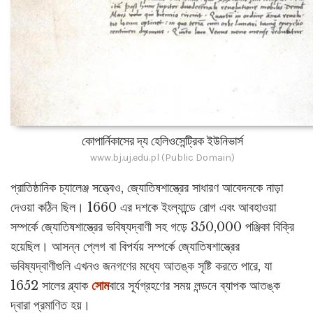
কোপার্নিকাসের দ্য হেলিওসেন্ট্রিক ইউনিভার্স
www.bj.uj.edu.pl (Public Domain)
প্রাতিষ্ঠানিক চ্যালেঞ্জ সত্ত্বেও, জ্যোতিষশাস্ত্রের সাধারণ আবেদনকে নাড়া
দেওয়া কঠিন ছিল। 1660 এর দশকে ইংল্যান্ডে রোগ এবং আবহাওয়া
সম্পর্কে জ্যোতিষশাস্ত্রের ভবিষ্যদ্বাণী সহ গড়ে 350,000 পঞ্জিকা বিক্রি
হয়েছিল। আসন্ন প্লেগ বা বিপর্যয় সম্পর্কে জ্যোতিষশাস্ত্রের
ভবিষ্যদ্বাণীগুলি এখনও জনগণের মধ্যে আতঙ্ক সৃষ্টি করতে পারে, যা
1652 সালের ব্ল্যাক
সোম
বারে সূর্যগ্রহণের সময় লন্ডনে ব্যাপক আতঙ্ক
দ্বারা প্রমাণিত হয়।