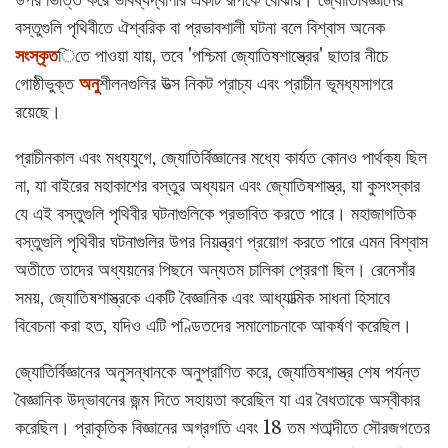
উপর ভিত্তি করে ভবিষ্যদ্বাণীর একটি রূপকে বোঝায়। জ্যোতির্বিজ্ঞানের
বস্তুগুলি পৃথিবীতে ঐশ্বরিক বা প্রভাবশালী ঘটনা বলে বিশ্বাস অনেক
সংস্কৃত
িতে পাওয়া যায়, তবে 'পশ্চিমা জ্যোতিষশাস্ত্রের' ছাতার নীচে
গোষ্ঠীভুক্ত
অনু
শীলনগুলির উত্স নিকট প্রাচ্য এবং প্রাচীন ভূমধ্যসাগরে
রয়েছে।
প্রাচীনকাল এবং মধ্যযুগে, জ্যোতির্বিজ্ঞানের মধ্যে কার্যত কোনও পার্থক্য ছিল
না, যা বাইরের মহাকাশের বস্তুর অধ্যয়ন এবং জ্যোতিষশাস্ত্র, যা কুসংস্কার
যে এই বস্তুগুলি পৃথিবীর ঘটনাগুলিকে প্রভাবিত করতে পারে। মহাজাগতিক
বস্তুগুলি পৃথিবীর ঘটনাগুলির উপর নিয়ন্ত্রণ প্রয়োগ করতে পারে এমন বিশ্বাস
অতীতে তাদের অধ্যয়নের পিছনে অন্যতম চালিকা প্রেরণা ছিল। রেনেসাঁর
সময়, জ্যোতিষশাস্ত্রকে একটি বৈজ্ঞানিক এবং আধ্যাত্মিক সাধনা হিসাবে
বিবেচনা করা হত, যদিও এটি পণ্ডিতদের সমালোচনাকে আকর্ষণ করেছিল।
জ্যোতির্বিজ্ঞানের অনুসন্ধানকে অনুপ্রাণিত করে, জ্যোতিষশাস্ত্র শেষ পর্যন্ত
বৈজ্ঞানিক উদ্ভাবনের জন্ম দিতে সহায়তা করেছিল যা এর বৈধতাকে অস্বীকার
করেছিল। প্রাকৃতিক বিজ্ঞানের অগ্রগতি এবং 18 তম শতাব্দীতে সৌরজগতের