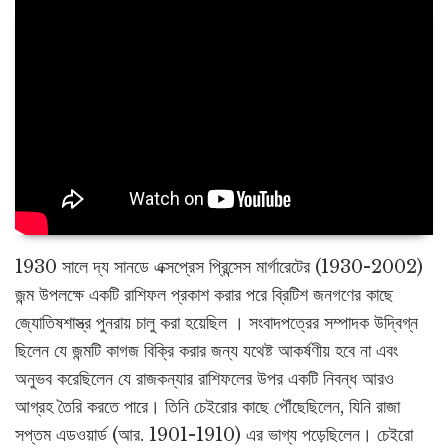
1930 সালে দ্য সানডে এক্সপ্রেস প্রিন্সেস মার্গারেটের (1930-2002)
জন্ম উপলক্ষে একটি রাশিফল প্রকাশ করার পরে ব্রিটিশ জনগণের কাছে
জ্যোতিষশাস্ত্র পুনরায় চালু করা হয়েছিল । সংবাদপত্রের সম্পাদক উদ্বিগ্ন
ছিলেন যে জন্মটি কাগজ বিক্রি করার জন্য যথেষ্ট আকর্ষণীয় হবে না এবং
অনুভব করেছিলেন যে রাজকন্যার রাশিফলের উপর একটি নিবন্ধ আরও
আগ্রহ তৈরি করতে পারে। তিনি চেইরোর কাছে পৌঁছেছিলেন, যিনি রাজা
সপ্তম এডওয়ার্ড (আর. 1901-1910) এর ভাগ্য পড়েছিলেন। চেইরো