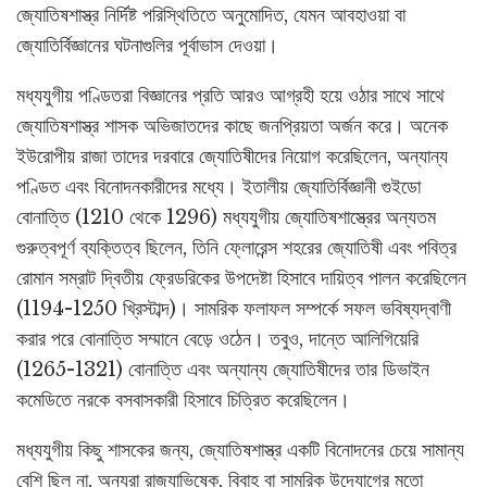
জ্যোতিষশাস্ত্র নির্দিষ্ট পরিস্থিতিতে অনুমোদিত, যেমন আবহাওয়া বা
জ্যোতির্বিজ্ঞানের ঘটনাগুলির পূর্বাভাস দেওয়া।
মধ্যযুগীয় পণ্ডিতরা বিজ্ঞানের প্রতি আরও আগ্রহী হয়ে ওঠার সাথে সাথে
জ্যোতিষশাস্ত্র শাসক অভিজাতদের কাছে জনপ্রিয়তা অর্জন করে। অনেক
ইউরোপীয় রাজা তাদের দরবারে জ্যোতিষীদের নিয়োগ করেছিলেন, অন্যান্য
পণ্ডিত এবং বিনোদনকারীদের মধ্যে। ইতালীয় জ্যোতির্বিজ্ঞানী গুইডো
বোনাত্তি (1210 থেকে 1296) মধ্যযুগীয় জ্যোতিষশাস্ত্রের অন্যতম
গুরুত্বপূর্ণ ব্যক্তিত্ব ছিলেন, তিনি ফ্লোরেন্স শহরের জ্যোতিষী এবং পবিত্র
রোমান সম্রাট দ্বিতীয় ফ্রেডরিকের উপদেষ্টা হিসাবে দায়িত্ব পালন করেছিলেন
(1194-1250 খ্রিস্টাব্দ)। সামরিক ফলাফল সম্পর্কে সফল ভবিষ্যদ্বাণী
করার পরে বোনাত্তি সম্মানে বেড়ে ওঠেন। তবুও, দান্তে আলিগিয়েরি
(1265-1321) বোনাত্তি এবং অন্যান্য জ্যোতিষীদের তার ডিভাইন
কমেডিতে নরকে বসবাসকারী হিসাবে চিত্রিত করেছিলেন।
মধ্যযুগীয় কিছু শাসকের জন্য, জ্যোতিষশাস্ত্র একটি বিনোদনের চেয়ে সামান্য
বেশি ছিল না, অন্যরা রাজ্যাভিষেক, বিবাহ বা সামরিক উদ্যোগের মতো