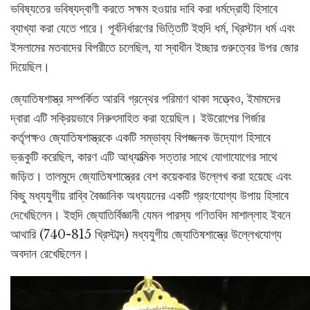
ভবিষ্যতের ভবিষ্যদ্বাণী করতে সক্ষম হওয়ার দাবি করা ধর্মদ্রোহী হিসাবে
ব্যাখ্যা করা যেতে পারে। পূর্বনির্ধারণের ভিত্তিটি ইহুদি ধর্ম, খ্রিস্টান ধর্ম এবং
ইসলামের মতবাদের বিপরীতে চলেছিল, যা স্বাধীন ইচ্ছার গুরুত্বের উপর জোর
দিয়েছিল।
জ্যোতিষশাস্ত্র সম্পর্কিত আরবি গ্রন্থের পরিমাণ থাকা সত্ত্বেও, ইমামদের
দ্বারা এটি সক্রিয়ভাবে নিরুৎসাহিত করা হয়েছিল। ইউরোপের গির্জার
কর্তৃপক্ষও জ্যোতিষশাস্ত্রকে একটি সম্ভাব্য বিপজ্জনক উদ্যোগ হিসাবে
ভ্রূকুটি করেছিল, কারণ এটি আধ্যাত্মিক সত্তার সাথে যোগাযোগের সাথে
জড়িত। তালমুদে জ্যোতিষশাস্ত্রের বেশ কয়েকবার উল্লেখ করা হয়েছে এবং
কিছু মধ্যযুগীয় রাব্বি বৈজ্ঞানিক অধ্যয়নের একটি গ্রহণযোগ্য উপায় হিসাবে
দেখেছিলেন। ইহুদি জ্যোতির্বিজ্ঞানী যেমন পারস্য গণিতবিদ মাশাল্লাহ ইবনে
আথারি (740-815 খ্রিস্টাব্দ) মধ্যযুগীয় জ্যোতিষশাস্ত্রে উল্লেখযোগ্য
অবদান রেখেছিলেন।