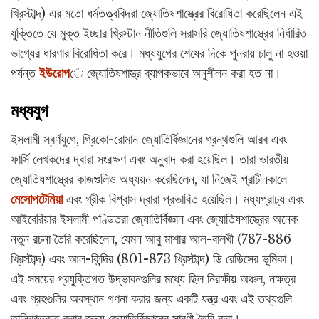
খ্রিস্টাব্দ) এর মতো ধর্মতত্ত্ববিদরা জ্যোতিষশাস্ত্রের বিরোধিতা করেছিলেন এই
যুক্তিতে যে মুক্ত ইচ্ছার খ্রিস্টান নীতিগুলি সরাসরি জ্যোতিষশাস্ত্রের নির্ধারিত
ভাগ্যের ধারণার বিরোধিতা করে। মধ্যযুগের শেষের দিকে পুনরায় চালু না হওয়া
পর্যন্ত
ইউরোপ
ে জ্যোতিষশাস্ত্র ব্যাপকভাবে অনুশীলন করা হত না।
মধ্যযুগ
ইসলামী স্বর্ণযুগে, গ্রিকো-রোমান জ্যোতির্বিজ্ঞানের গ্রন্থগুলি আরব এবং
ফার্সি লেখকদের দ্বারা সংরক্ষণ এবং অনুবাদ করা হয়েছিল। তারা ভারতীয়
জ্যোতিষশাস্ত্রের কাজগুলিও অধ্যয়ন করেছিলেন, যা নিজেই প্রাচীনকালে
মেসোপটেমিয়া
এবং গ্রীক বিশ্বাস দ্বারা প্রভাবিত হয়েছিল। মধ্যপ্রাচ্য এবং
আইবেরিয়ার ইসলামী পণ্ডিতরা জ্যোতির্বিজ্ঞান এবং জ্যোতিষশাস্ত্রের অনেক
নতুন রচনা তৈরি করেছিলেন, যেমন আবু মাশার আল-বালখী (787-886
খ্রিস্টাব্দ) এবং আল-কিন্দির (801-873 খ্রিস্টাব্দ) ডি রেডিসের ভূমিকা।
এই সময়ের প্রযুক্তিগত উদ্ভাবনগুলির মধ্যে ছিল নিরক্ষীয় অঞ্চল, নক্ষত্র
এবং গ্রহগুলির অবস্থান গণনা করার জন্য একটি যন্ত্র এবং এই তথ্যগুলি
তালিকাভুক্ত করার জন্য জ্যোতির্বিজ্ঞানের সারণী তৈরি করা।