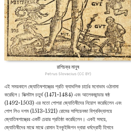
রাশিচক্র মানুষ
Petrus Slovacius (CC BY)
এই সময়কালে জ্যোতিষশাস্ত্রের প্রতি ক্যাথলিক চার্চের মনোভাব ওঠানামা
করেছিল। সিক্সটাস চতুর্থ (1471-1484) এবং আলেকজান্ডার ষষ্ঠ
(1492-1503) এর মতো পোপরা জ্যোতিষীদের নিয়োগ করেছিলেন এবং
পোপ লিও দশম (1513-1521) রোমের সাপিয়েনজা বিশ্ববিদ্যালয়ে
জ্যোতিষশাস্ত্রের একটি চেয়ার প্রতিষ্ঠা করেছিলেন। একই সময়ে,
জ্যোতিষীদের মাঝে মাঝে রোমান ইনকুইজিশন দ্বারা ধর্মদ্রোহী হিসাবে