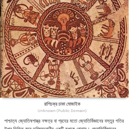
রাশিচক্র চাকা মোজাইক
Unknown (Public Domain)
পাশ্চাত্য জ্যোতিষশাস্ত্র নক্ষত্র বা গ্রহের মতো জ্যোতির্বিজ্ঞানের বস্তুর গতির