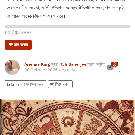
যেখানে প্রাচীন সভ্যতা, মার্কিন ইতিহাস, অদ্ভুত ঐতিহাসিক তথ্য, পপ সংস্কৃতি
এবং আরও অনেক বিষয়ে প্রশ্ন থাকবে।
$
0
/ $
5,000
❤ দান করুন
Arienne King
দ্বারা,
Tuli Banerjee
দ্বারা অনূদিত
09 October 2025
-এ প্রকাশিত
5
bookmark_add
bookmark_added
print
প্রবন্ধ সংরক্ষণ করুন
প্রিন্ট করুন