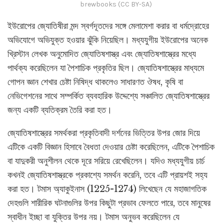
brewbooks (CC BY-SA)
ইউরোপের জ্যোতিষীরা মন্দ স্বর্গদূতদের সঙ্গে মেলামেশা করার বা ধর্মদ্রোহের
অভিযোগে অভিযুক্ত হওয়ার ঝুঁকি নিয়েছিল। মধ্যযুগীয় ইউরোপের অনেক
খ্রিস্টান লেখক অনুমোদিত জ্যোতিষশাস্ত্র এবং জ্যোতিষশাস্ত্রের মধ্যে
পার্থক্য করেছিলেন যা পৈশাচিক প্রকৃতির ছিল। জ্যোতিষশাস্ত্রের মাধ্যমে
গোপন জ্ঞান শেখার চেষ্টা নিষিদ্ধ থাকলেও সাধারণত ঔষধ, কৃষি বা
নেভিগেশনের সাথে সম্পর্কিত ব্যবহারিক উদ্দেশ্যে সঞ্চালিত জ্যোতিষশাস্ত্রের
জন্য একটি ব্যতিক্রম তৈরি করা হত।
জ্যোতিষশাস্ত্রের সমর্থকরা প্রকৃতিবাদী দর্শনের ভিত্তির উপর জোর দিয়ে
এটিকে একটি বিজ্ঞান হিসাবে বৈধতা দেওয়ার চেষ্টা করেছিলেন, এটিকে পৈশাচিক
বা যাদুকরী অনুশীলন থেকে দূরে সরিয়ে রেখেছিলেন। যদিও মধ্যযুগীয় চার্চ
কখনই জ্যোতিষশাস্ত্রকে প্রকাশ্যে সমর্থন করেনি, তবে এটি প্রায়শই সহ্য
করা হত। টমাস অ্যাকুইনাস (1225-1274) লিখেছেন যে মহাজাগতিক
দেহগুলি শারীরিক ঘটনাগুলির উপর কিছুটা প্রভাব ফেলতে পারে, তবে মানুষের
স্বাধীন ইচ্ছা বা যুক্তির উপর নয়। টমাস অনুভব করেছিলেন যে