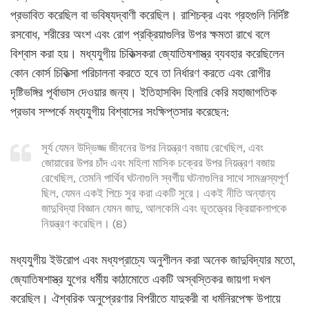
প্রভাবিত করেছিল বা ভবিষ্যদ্বাণী করেছিল। রাশিচক্র এবং গ্রহগুলি নির্দিষ্ট
রসবোধ, শরীরের অংশ এবং রোগ প্রক্রিয়াগুলির উপর ক্ষমতা রাখে বলে
বিশ্বাস করা হয়। মধ্যযুগীয় চিকিত্সকরা জ্যোতিষশাস্ত্র ব্যবহার করেছিলেন
কোন কোর্স চিকিত্সা পরিচালনা করতে হবে তা নির্ধারণ করতে এবং রোগীর
দৃষ্টিভঙ্গির পূর্বাভাস দেওয়ার জন্য। ইতিহাসবিদ হিলারি কেরি মহাজাগতিক
প্রভাব সম্পর্কে মধ্যযুগীয় বিশ্বাসের সংক্ষিপ্তসার করেছেন:
সূর্য যেমন উদ্ভিজ্জ জীবনের উপর নিয়ন্ত্রণ বজায় রেখেছিল, এবং
জোয়ারের উপর চাঁদ এবং মহিলা মাসিক চক্রের উপর নিয়ন্ত্রণ বজায়
রেখেছিল, তেমনি পার্থিব ঘটনাগুলি স্বর্গীয় ঘটনাগুলির সাথে সামঞ্জস্যপূর্ণ
ছিল, যেমন একই পিচে সুর করা একটি সুরে। একই নীতি অন্যান্য
জাদুবিদ্যা বিজ্ঞান যেমন জাদু, আলকেমি এবং ভূতত্ত্বের ক্রিয়াকলাপকে
নিয়ন্ত্রণ করেছিল। (8)
মধ্যযুগীয় ইউরোপ এবং মধ্যপ্রাচ্যে অনুশীলন করা অনেক জাদুবিদ্যার মতো,
জ্যোতিষশাস্ত্র যুগের ধর্মীয় কাঠামোতে একটি অস্বস্তিকর জায়গা দখল
করেছিল। ঐশ্বরিক অনুপ্রেরণার বিপরীতে যাদুকরী বা ধর্মনিরপেক্ষ উপায়ে