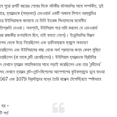
ে পুরো গল্পটি বছরের শেষের দিকে নাটকীয় ঘটনাগুলির সাথে সম্পর্কিত, দুই
, হ্যারল্ডকে (সম্ভবত) এডওয়ার্ড একটি অজানা মিশনে নরম্যান্ডির
ারে উইলিয়ামকে জানানো যে তিনি ইংরেজ সিংহাসনের মনোনীত
তিশ্রুতি দেওয়া। অবশ্যই, উইলিয়াম পরে দাবি করবেন যে এডওয়ার্ড
ইনরা রাজকীয় ডগহাউসে ছিল, তাই বলতে গেলে)। ইভেন্টগুলির বিকল্প
িপথ থেকে উড়ে গিয়েছিলেন এবং দুর্ঘটনাক্রমে ফ্রান্সে অবতরণ
করেছিলেন এবং উইলিয়ামের কাছ থেকে অর্থ প্রদানের জন্য কেবল মুক্তি
ছিলেন (বা তাকে বন্দী রেখেছিলেন)। উইলিয়াম হ্যারল্ডকে ব্রিটানির
যেখানে হ্যারল্ড সাহসিকতার সাথে লড়াই করেছিলেন এবং তার 'বন্দীদের'
 যেখানে হ্যারল্ড মন্ট-সেন্ট-মিশেলের আশেপাশের কুইকস্যান্ডে ডুবে যাওয়া
067 এবং 1079 খ্রিস্টাব্দের মধ্যে তৈরি বায়েক্স টেপেস্ট্রিতে স্পষ্টভাবে
া হয় -
ি শর্ত