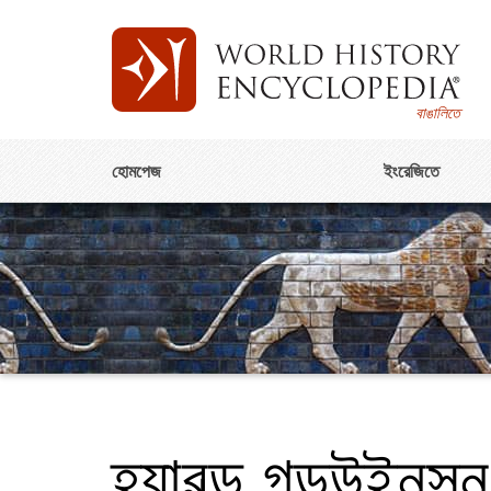
বাঙালিতে
হোমপেজ
ইংরেজিতে
হ্যারল্ড গডউইনসন