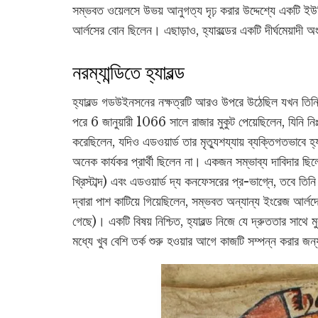
সম্ভবত ওয়েলসে উভয় আনুগত্য দৃঢ় করার উদ্দেশ্যে একটি ইউনিয়
আর্লসের বোন ছিলেন। এছাড়াও, হ্যারল্ডের একটি দীর্ঘমেয়াদী 
নরম্যান্ডিতে হ্যারল্ড
হ্যারল্ড গডউইনসনের নক্ষত্রটি আরও উপরে উঠেছিল যখন তিনি ত
পরে 6 জানুয়ারী 1066 সালে রাজার মুকুট পেয়েছিলেন, যিনি নিঃস
করেছিলেন, যদিও এডওয়ার্ড তার মৃত্যুশয্যায় ব্যক্তিগতভাবে
অনেক কার্যকর প্রার্থী ছিলেন না। একজন সম্ভাব্য দাবিদার ছিল
খ্রিস্টাব্দ) এবং এডওয়ার্ড দ্য কনফেসরের প্র-ভাগ্নে, তবে তি
দ্বারা পাশ কাটিয়ে গিয়েছিলেন, সম্ভবত অন্যান্য ইংরেজ আর্লদের 
গেছে)। একটি বিষয় নিশ্চিত, হ্যারল্ড নিজে যে দ্রুততার সাথে মুক
মধ্যে খুব বেশি তর্ক শুরু হওয়ার আগে কাজটি সম্পন্ন করার জন