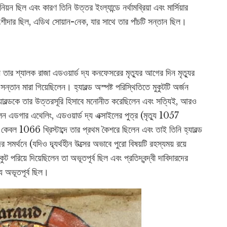
ন ছিল এবং কারণ তিনি উত্তর ইংল্যান্ডে নর্থামব্রিয়া এবং মার্সিয়ার
অংশীদার ছিল, এডিথ সোয়ান-নেক, যার সাথে তার পাঁচটি সন্তান ছিল।
ার শ্যালক রাজা এডওয়ার্ড দ্য কনফেসরের মৃত্যুর আগের দিন মৃত্যুর
ন্তান মারা গিয়েছিলেন। হ্যারল্ড অস্পষ্ট পরিস্থিতিতে মুকুটটি অর্জন
 হ্যারল্ডকে তার উত্তরসূরি হিসাবে মনোনীত করেছিলেন এবং সত্যিই, আরও
েন এডগার এথেলিং, এডওয়ার্ড দ্য এক্সাইলের পুত্র (মৃত্যু 1057
নি কেবল 1066 খ্রিস্টাব্দে তার প্রথম কৈশরে ছিলেন এবং তাই তিনি হ্যারল্ড
সমর্থনে (যদিও দ্ব্যর্থহীন উত্সের অভাবে পুরো বিষয়টি রহস্যময় রয়ে
ুট পরিয়ে দিয়েছিলেন তা অভূতপূর্ব ছিল এবং প্রতিদ্বন্দ্বী দাবিদারদের
্য অভূতপূর্ব ছিল।