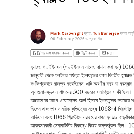
Mark Cartwright
দ্বারা,
Tuli Banerjee
দ্বারা অনূ
09 February 2026
-এ প্রকাশিত
bookmark_add
bookmark_added
print
picture_as_pdf
প্রবন্ধ সংরক্ষণ করুন
প্রিন্ট করুন
PDF
হ্যারল্ড গডউইনসন (গডউইনসন নামেও বানান করা হয়) 1066 খ্
জানুয়ারী থেকে অক্টোবর পর্যন্ত ইংল্যান্ডের রাজা দ্বিতীয় হ্যারল্ড
সংক্ষিপ্তভাবে রাজত্ব করেছিলেন, এটি স্মরণীয় বছর যা নরম্যান
অ্যাংলো-স্যাক্সন শাসনের 500 বছরের সমাপ্তির সাক্ষী ছিল। হ্
আরোহণের আগে ওয়েসেক্সের আর্ল হিসাবে ইংল্যান্ডের সবচেয়ে শ
ছিলেন এবং তার সামরিক কৃতিত্বের মধ্যে 1063-4 খ্রিস্টাব্দ
অভিযান এবং 1066 খ্রিস্টাব্দে নরওয়ের রাজা হ্যারল্ড হার্ড্রাডা
আক্রমণকারী সেনাবাহিনীর বিরুদ্ধে বিজয় অন্তর্ভুক্ত ছিল। 106