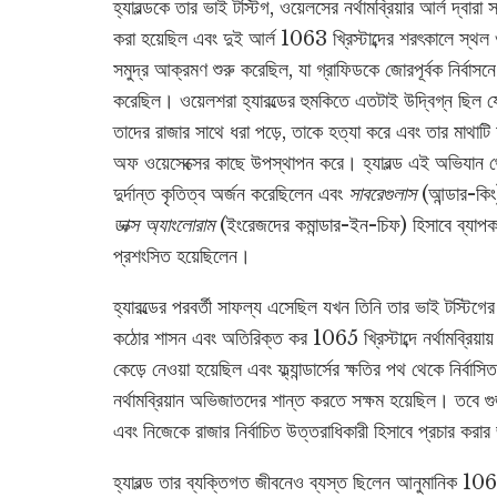
হ্যারল্ডকে তার ভাই টস্টিগ, ওয়েলসের নর্থামব্রিয়ার আর্ল দ্বারা 
করা হয়েছিল এবং দুই আর্ল 1063 খ্রিস্টাব্দের শরৎকালে স্থল
সমুদ্র আক্রমণ শুরু করেছিল, যা গ্রাফিডকে জোরপূর্বক নির্বাসন
করেছিল। ওয়েলশরা হ্যারল্ডের হুমকিতে এতটাই উদ্বিগ্ন ছিল 
তাদের রাজার সাথে ধরা পড়ে, তাকে হত্যা করে এবং তার মাথাটি 
অফ ওয়েসেক্সের কাছে উপস্থাপন করে। হ্যারল্ড এই অভিযান 
দুর্দান্ত কৃতিত্ব অর্জন করেছিলেন এবং
সাবরেগুলাস
(আন্ডার-কিং
ডাক্স অ্যাংলোরাম
(ইংরেজদের কমান্ডার-ইন-চিফ) হিসাবে ব্যাপ
প্রশংসিত হয়েছিলেন।
হ্যারল্ডের পরবর্তী সাফল্য এসেছিল যখন তিনি তার ভাই টস্টিগের দ
কঠোর শাসন এবং অতিরিক্ত কর 1065 খ্রিস্টাব্দে নর্থামব্রিয়ায
কেড়ে নেওয়া হয়েছিল এবং ফ্ল্যান্ডার্সের ক্ষতির পথ থেকে নির্ব
নর্থামব্রিয়ান অভিজাতদের শান্ত করতে সক্ষম হয়েছিল। তবে গ
এবং নিজেকে রাজার নির্বাচিত উত্তরাধিকারী হিসাবে প্রচার করার
হ্যারল্ড তার ব্যক্তিগত জীবনেও ব্যস্ত ছিলেন আনুমানিক 1065 খ