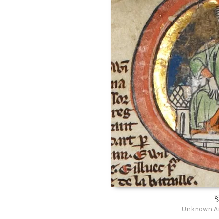
হ্
Unknown Ar