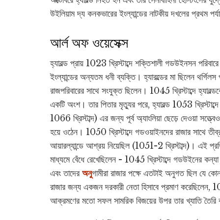
অক্টোবরে হ্যারল্ড নিহত হন এবং তার সেনাবাহিনী হেস্টিংসের যুদ
উইলিয়াম দ্য কনকভারের ইংল্যান্ডের নাটকীয় দখলের প্রথম পর্য
আর্ল অফ ওয়েসেক্স
হ্যারল্ড প্রায় 1023 খ্রিস্টাব্দে শক্তিশালী গডউইনসন পরিবা
ইংল্যান্ডের অন্যতম ধনী ব্যক্তি। হ্যারল্ডের মা ছিলেন থর্গিল
রাজপরিবারের সাথে সংযুক্ত ছিলেন। 1045 খ্রিস্টাব্দে হ্যারল্ডক
একটি অংশ। তার পিতার মৃত্যুর পরে, হ্যারল্ড 1053 খ্রিস্টাব্দ
1066 খ্রিস্টাব্দ) এর জন্য পূর্ব অ্যাংলিয়া ছেড়ে দেওয়া সত্ত
হয়ে ওঠেন। 1050 খ্রিস্টাব্দে গডওয়াইনদের রাজার সাথে তীব্র প্র
আয়ারল্যান্ডে আশ্রয় নিয়েছিল (1051-2 খ্রিস্টাব্দ)। এই প্র
মাধ্যমে বেঁধে রেখেছিলেন - 1045 খ্রিস্টাব্দে গডউইনের কন্য
এবং তাদের
অনু
গামীরা রাজার পক্ষে এতটাই অনুগত ছিল যে কো
রাজার জন্য একজন দরকারী নেতা হিসাবে প্রমাণ করেছিলেন, 106
আক্রমণের মতো সফল সামরিক বিজয়ের উপর তার খ্যাতি তৈরি