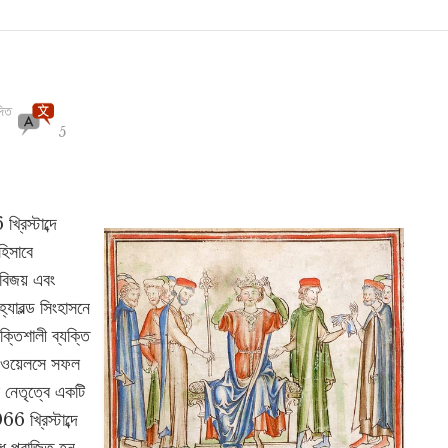
দিত
5
রিস্টাব্দে
 হিসাবে
 বিজয় এবং
যারল্ড সিংহাসনে
ক্তিশালী ব্যক্তি
ে ওয়েলসে সফল
র নেতৃত্বে একটি
6 খ্রিস্টাব্দে