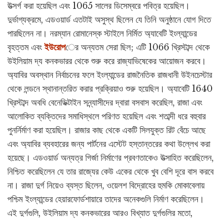
উত্সর্গ করা হয়েছিল এবং 1065 সালের ডিসেম্বরে পবিত্র হয়েছিল।
দুর্ভাগ্যক্রমে, এডওয়ার্ড এতটাই অসুস্থ ছিলেন যে তিনি অনুষ্ঠানে যোগ দিতে
পারছিলেন না। নরম্যান রোমানেস্ক স্টাইলে নির্মিত অ্যাবেটি ইংল্যান্ডের
বৃহত্তম এবং
ইউরোপ
ের অন্যতম সেরা ছিল; এটি 1066 খ্রিস্টাব্দ থেকে
উইলিয়াম দ্য কনকভারর থেকে শুরু করে রাজ্যাভিষেকের আয়োজন করবে।
অ্যাবির অবস্থান নির্বাচনের ফলে ইংল্যান্ডের রাজনৈতিক রাজধানী উইনচেস্টার
থেকে লন্ডনে স্থানান্তরিত করার প্রক্রিয়াও শুরু হয়েছিল। অ্যাবেটি 1640
খ্রিস্টাব্দ অবধি বেনেডিক্টাইন সন্ন্যাসীদের দ্বারা বসবাস করেছিল, রাজা এবং
আলোকিত ব্যক্তিদের সমাধিস্থলে পরিণত হয়েছিল এবং শতাব্দী ধরে বহুবার
পুনর্নির্মাণ করা হয়েছিল। রাজার কাছ থেকে একটি সিলযুক্ত রিট বেঁচে আছে
এবং অ্যাবির ব্যবহারের জন্য পার্টনের এস্টেট হস্তান্তরের কথা উল্লেখ করা
হয়েছে। এডওয়ার্ড অন্যত্র গির্জা নির্মাণের প্রবণতাকেও উত্সাহিত করেছিলেন,
নিশ্চিত করেছিলেন যে তার রাজ্যের কেউ একের থেকে খুব বেশি দূরে বাস করবে
না। রাজা দুর্গ নিয়েও ব্যস্ত ছিলেন, ওয়েলশ বিদ্রোহের হুমকি মোকাবেলায়
পশ্চিম ইংল্যান্ডের হেয়ারফোর্ডশায়ারে তাদের অনেকগুলি নির্মাণ করেছিলেন।
এই দুর্গগুলি, উইলিয়াম দ্য কনকভারের আরও বিখ্যাত দুর্গগুলির মতো,