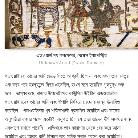
এডওয়ার্ড দ্য কনফেসর, বেয়েক্স ট্যাপেস্ট্রি
Unknown Artist (Public Domain)
গডওয়াইনরা তাদের জমি ছেড়ে দিতে আগ্রহী ছিল না এবং যখন তারা মাত্র
এক বছর পরে ইংল্যান্ডে ফিরে এসেছিল, তখন মনে হয়েছিল গৃহযুদ্ধ শুরু
হবে। ভাগ্যক্রমে, রাজার উপদেষ্টাদের কাউন্সিল উইটান এডওয়ার্ডকে
গডওয়াইনদের তাদের জমি এবং উপাধি ফিরিয়ে দেওয়ার জন্য উত্সাহিত
করেছিল। গডওয়াইনরা খুব শক্তিশালী প্রমাণিত হয়েছিল এবং তাদের
অনুসারীরা রাজার পক্ষে এতটাই অনুগত ছিল যে তারা তাদের দীর্ঘ সময়ের জন্য
একপাশে রাখতে পারেনি। এডিথকে তার কারাগার থেকে বের করে আনা
হয়েছিল এবং আবার রানী হিসাবে তার সঠিক স্থান গ্রহণ করা হয়েছিল।