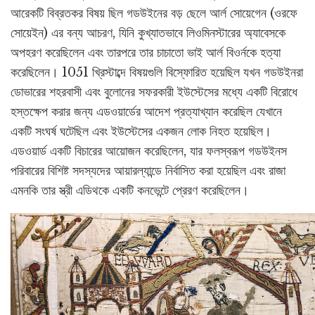
আরেকটি বিব্রতকর বিষয় ছিল গডউইনের বড় ছেলে আর্ল সোয়েগেন (ওরফে
সোয়েইন) এর বন্য আচরণ, যিনি কুখ্যাতভাবে লিওমিনস্টারের অ্যাবেসকে
অপহরণ করেছিলেন এবং তারপরে তার চাচাতো ভাই আর্ল বিওর্নকে হত্যা
করেছিলেন। 1051 খ্রিস্টাব্দে বিষয়গুলি বিস্ফোরিত হয়েছিল যখন গডউইনরা
ডোভারের শহরবাসী এবং বুলোনের সফরকারী ইউস্টেসের মধ্যে একটি বিরোধে
হস্তক্ষেপ করার জন্য এডওয়ার্ডের আদেশ প্রত্যাখ্যান করেছিল যেখানে
একটি সংঘর্ষ ঘটেছিল এবং ইউস্টেসের একজন লোক নিহত হয়েছিল।
এডওয়ার্ড একটি বিচারের আয়োজন করেছিলেন, যার ফলস্বরূপ গডউইনস
পরিবারের বিশিষ্ট সদস্যদের আয়ারল্যান্ডে নির্বাসিত করা হয়েছিল এবং রাজা
এমনকি তার স্ত্রী এডিথকে একটি কনভেন্টে প্রেরণ করেছিলেন।