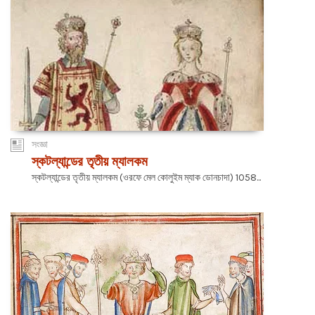
সংজ্ঞা
স্কটল্যান্ডের তৃতীয় ম্যালকম
স্কটল্যান্ডের তৃতীয় ম্যালকম (ওরফে মেল কোলুইম ম্যাক ডোনচাদা) 1058...