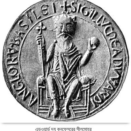
এডওয়ার্ড দ্য কনফেসরের সীলমোহর