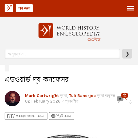
দান করুন
বাঙালিতে
❯
এডওয়ার্ড দ্য কনফেসর
Mark Cartwright
দ্বারা,
Tuli Banerjee
দ্বারা অনূদিত
02 February 2026
-এ প্রকাশিত
5
bookmark_add
bookmark_added
print
প্রবন্ধ সংরক্ষণ করুন
প্রিন্ট করুন