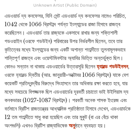
Unknown Artist (Public Domain)
এডওয়ার্ড দ্য কনফেসর, যিনি সেন্ট এডওয়ার্ড দ্য কনফেসর নামেও পরিচিত,
1042 থেকে 1066 খ্রিস্টাব্দ পর্যন্ত ইংল্যান্ডের রাজা হিসাবে রাজত্ব
করেছিলেন। এডওয়ার্ড তার রাজ্যকে একসাথে রাখার জন্য শক্তিশালী
গডওয়াইন (ওরফে গডউইন) পরিবারের উপর নির্ভরশীল ছিলেন, তবে তার
কৃতিত্বের মধ্যে ইংল্যান্ডের জন্য একটি অশান্ত শতাব্দীতে তুলনামূলকভাবে
শান্তিপূর্ণ রাজত্ব এবং ওয়েস্টমিনস্টার অ্যাবির ভিত্তি অন্তর্ভুক্ত ছিল।
কোনও সন্তান না থাকায় এডওয়ার্ডের উত্তরসূরি ছিলেন
হ্যারল্ড গডউইনসন
,
ওরফে হ্যারল্ড দ্বিতীয় (আর. জানুয়ারী-অক্টোবর 1066 খ্রিস্টাব্দ) যাকে বেশ
কয়েকটি প্রতিদ্বন্দ্বীর বিরুদ্ধে সিংহাসনে তার অধিকার রক্ষা করতে হবে, যার
মধ্যে সবচেয়ে বিপজ্জনক ছিল এডওয়ার্ডের দূরবর্তী চাচাতো ভাই উইলিয়াম দ্য
কনকভারর (1027-1087 খ্রিস্টাব্দ)। পরবর্তী অনেক শাসক ইংরেজ এবং
বর্তমানে ব্রিটিশ রাজতন্ত্রের আধ্যাত্মিক প্রতিষ্ঠাতা হিসাবে দেখেন, এডওয়ার্ডকে
12 তম শতাব্দীতে সাধু করা হয়েছিল এবং তার মুকুট (বা এর বেঁচে থাকা
অংশগুলি) এখনও ব্রিটিশ রাজ্যাভিষেক
অনু
ষ্ঠানে ব্যবহৃত হয়।