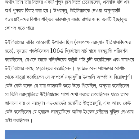
অর্থাৎ তিনি তার নিজের একটি পুত্র জন্ম দিতে চেয়েছিলেন, এমনকি যদি এর
অর্থ পুনরায় বিবাহ করা হয়। উপরন্তু, উইলিয়ামকে দেওয়া অনুগ্রহটি
গডওয়াইনদের বিশাল শক্তির ভারসাম্য বজায় রাখার জন্য একটি ইচ্ছাকৃত
কৌশল হতে পারে।
উইলিয়ামের দাবির আরেকটি উপাদান ছিল (কমপক্ষে নরম্যান ইতিহাসবিদদের
মতে), হ্যারল্ড গডউইনসন 1064 খ্রিস্টাব্দে মার্চ মাসে নরম্যান্ডি পরিদর্শন
করেছিলেন, যেখানে তাকে পন্থিউয়ের কাউন্ট গাই বন্দী করেছিলেন এবং তারপরে
উইলিয়ামের কাছে হস্তান্তর করেছিলেন। হ্যারল্ড কেন সাসেক্সের বোশাম
থেকে যাত্রা করেছিলেন সে সম্পর্কে মধ্যযুগীয় উত্সগুলি অস্পষ্ট বা বিরোধপূর্ণ।
কেউ কেউ বলেন যে তার জাহাজটি ঝড়ে উড়ে গিয়েছিল, অন্যরা বলেছিলেন
যে তিনি নরম্যান্ডিতে উইলিয়ামের সাথে দেখা করতে চেয়েছিলেন যাতে তাকে
জানানো যায় যে নরম্যান এডওয়ার্ডের মনোনীত উত্তরসূরি, এবং আরও কেউ
কেউ বলেছিলেন যে হ্যারল্ড নরম্যান্ডিতে আটক ইংরেজ বন্দীদের মুক্তি দেওয়ার
চেষ্টা করছিলেন।