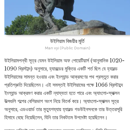
উইলিয়াম বিজয়ীর মূর্তি
Man vyi (Public Domain)
উইলিয়ামপন্থী সূত্র যেমন উইলিয়াম অফ পোয়েটিয়ার্স (আনুমানিক 1020-
1090 খ্রিস্টাব্দ) অনুসারে, হ্যারল্ডের মুক্তির একটি শর্ত ছিল যে হ্যারল্ড
উইলিয়ামের সামন্ত হওয়ার এবং ইংল্যান্ড আক্রমণের পথ প্রস্তুত করার
প্রতিশ্রুতি দিয়েছিলেন। এই সমস্তই উইলিয়ামের পক্ষে 1066 খ্রিস্টাব্দে
ইংল্যান্ড আক্রমণ করার একটি ন্যায্যতা হতে পারে এবং অ্যাংলো-স্যাক্সন
উত্সগুলি গল্পের বেশিরভাগ অংশ নিয়ে বিতর্ক করে। অ্যাংলো-স্যাক্সন সূত্র
অনুসারে, এডওয়ার্ড তার মৃত্যুশয্যায় হ্যারল্ড গডউইনসনকে তার উত্তরসূরি
হিসাবে বেছে নিয়েছিলেন, যিনি তার নিকটতম উপদেষ্টা হয়েছিলেন।