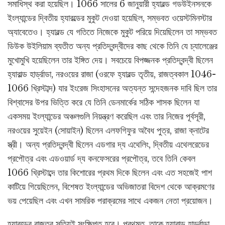
সমাধিস্থ করা হয়েছিল। 1066 সালের 6 জানুয়ারী হ্যারল্ড গডউইনসনকে
ইংল্যান্ডের দ্বিতীয় হ্যারল্ডের মুকুট দেওয়া হয়েছিল, সম্ভবত ওয়েস্টমিনস্টার
অ্যাবেতেও। হ্যারল্ড যে গতিতে নিজেকে মুকুট পরিয়ে দিয়েছিলেন তা সম্ভবত
ডিউক উইলিয়াম ব্যতীত অন্য প্রতিদ্বন্দ্বীদের কাছ থেকে তিনি যে চ্যালেঞ্জের
মুখোমুখি হয়েছিলেন তার ইঙ্গিত দেয়। সবচেয়ে বিপজ্জনক প্রতিদ্বন্দ্বী ছিলেন
হ্যারাল্ড হার্ড্রাডা, নরওয়ের রাজা (ওরফে হ্যারল্ড তৃতীয়, রাজত্বকাল 1046-
1066 খ্রিস্টাব্দ) যার ইংরেজ সিংহাসনের অত্যন্ত সন্দেহজনক দাবি ছিল তার
বিশ্বাসের উপর ভিত্তি করে যে তিনি ডেনমার্কের সঠিক শাসক ছিলেন যা
একসময় ইংল্যান্ডের অঞ্চলগুলি নিয়ন্ত্রণ করেছিল এবং তার নিজের পূর্বসূরী,
নরওয়ের সুয়েইন (সোয়াইন) ছিলেন এলফগিফুর অবৈধ পুত্র, রাজা ক্নাটের
স্ত্রী। অন্য প্রতিদ্বন্দ্বী ছিলেন এডগার দ্য এথেলিং, দ্বিতীয় এথেলরেডের
প্রপৌত্র এবং এডওয়ার্ড দ্য কনফেসরের প্রপৌত্র, তবে তিনি কেবল
1066 খ্রিস্টাব্দে তার কিশোরের প্রথম দিকে ছিলেন এবং এত সহজেই পাশ
কাটিয়ে গিয়েছিলেন, বিশেষত ইংল্যান্ডের অভিজাতরা বিদেশ থেকে আক্রমণের
ভয় পেয়েছিল এবং এখন সামরিক পরাক্রমের সাথে একজন নেতা প্রয়োজন।
হ্যারল্ডের রাজত্ব সত্যিই সংক্ষিপ্ত হবে। প্রথমত, তাকে হ্যারাল্ড হার্ড্রাডা