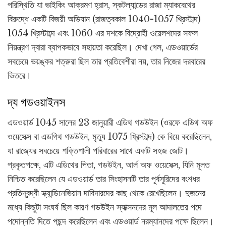
পরিস্থিতি যা ভাইকিং আক্রমণ হ্রাস, স্কটল্যান্ডের রাজা ম্যাকবেথের
বিরুদ্ধে একটি বিজয়ী অভিযান (রাজত্বকাল 1040-1057 খ্রিস্টাব্দ)
1054 খ্রিস্টাব্দে এবং 1060 এর দশকে বিদ্রোহী ওয়েলশদের সফল
নিয়ন্ত্রণ দ্বারা ব্যাপকভাবে সহায়তা করেছিল। দেখা গেল, এডওয়ার্ডের
সবচেয়ে ভয়ঙ্কর শত্রুরা ছিল তার প্রতিবেশীরা নয়, তার নিজের দরবারের
ভিতরে।
দ্য গডওয়াইনস
এডওয়ার্ড 1045 সালের 23 জানুয়ারী এডিথ গডউইন (ওরফে এডিথ অফ
ওয়েসেক্স বা এডগিথ গডউইন, মৃত্যু 1075 খ্রিস্টাব্দ) কে বিয়ে করেছিলেন,
যা রাজ্যের সবচেয়ে শক্তিশালী পরিবারের সাথে একটি সহজ জোট।
প্রকৃতপক্ষে, এটি এডিথের পিতা, গডউইন, আর্ল অফ ওয়েসেক্স, যিনি মূলত
নিশ্চিত করেছিলেন যে এডওয়ার্ড তার সিংহাসনটি তার পূর্বসূরিদের বংশধর
প্রতিদ্বন্দ্বী স্ক্যান্ডিনেভিয়ান দাবিদারদের কাছ থেকে রেখেছিলেন। দুজনের
মধ্যে কিছুটা সংঘর্ষ ছিল কারণ গডউইন স্যাক্সনদের মূল আদালতের পদে
পদোন্নতি দিতে পছন্দ করেছিলেন এবং এডওয়ার্ড নরম্যানদের পক্ষে ছিলেন।