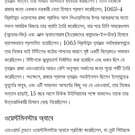
হ্যারল্ড সত্যিই তার সময়টি ভালভাবে ব্যবহার করছিলেন। তিনি নিজেকে
রাজার জন্য একজন দরকারী নেতা হিসাবে প্রমাণ করেছিলেন, 1063-4
খ্রিস্টাব্দে ওয়েলসের রাজা গ্রাফিড আপ লিওয়েলিনের উপর আক্রমণের মতো
সফল সামরিক বিজয়ে তার খ্যাতি তৈরি করেছিলেন, যার পরে তিনি সাবরেগুলাস
(আন্ডার-কিং) এবং
ডাক্স অ্যাংলোরাম
(ইংরেজদের কমান্ডার-ইন-চিফ) হিসাবে
ব্যাপকভাবে প্রশংসিত হয়েছিলেন। 1065 খ্রিস্টাব্দে হ্যারল্ড নর্থাম্বারল্যান্ডে
তার নিজের ভাই টস্টিগের কঠোর শাসনের কারণে সৃষ্ট একটি বিদ্রোহও সমাধান
করেছিলেন। টস্টিগকে ফ্ল্যান্ডার্সে নির্বাসিত করা হয়েছিল এবং গুজব ছিল যে
হ্যারল্ড রাজা এডওয়ার্ডের আরও বেশি অনুগ্রহ অর্জনের জন্য পুরো পর্বটি তৈরি
করেছিলেন। সংক্ষেপে, রাজার শ্যালক হ্যারল্ড গডউইনসন ছিলেন ইংল্যান্ডের
মুহূর্তের মানুষ, এবং এটি সম্ভবত আশ্চর্যের কিছু নয় যে এডওয়ার্ড, তার নিজের
সন্তান ছাড়াই, 15 বছর আগে ডিউক উইলিয়ামের পক্ষে থাকলেও তাকে তার
উত্তরাধিকারী হিসাবে বেছে নিয়েছিলেন।
ওয়েস্টমিনস্টার অ্যাবে
এডওয়ার্ড লন্ডনে ওয়েস্টমিনস্টার অ্যাবে প্রতিষ্ঠা করেছিলেন, যা সেন্ট পিটারকে