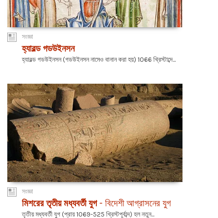
সংজ্ঞা
হ্যারল্ড গডউইনসন
হ্যারল্ড গডউইনসন (গডউইনসন নামেও বানান করা হয়) 1066 খ্রিস্টাব্দে...
সংজ্ঞা
মিশরের তৃতীয় মধ্যবর্তী যুগ
- বিদেশী আগ্রাসনের যুগ
তৃতীয় মধ্যবর্তী যুগ (প্রায় 1069-525 খ্রিস্টপূর্বাব্দ) হল নতুন...