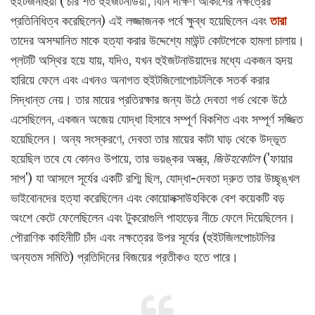
হুইটজনাহুয়া ('চার শত হুইজটনাউয়া', যিনি দক্ষিণ আকাশের নক্ষত্রের
প্রতিনিধিত্ব করেছিলেন) এই লজ্জাজনক পর্বে ক্ষুব্ধ হয়েছিলেন এবং
তারা
তাদের অসম্মানিত মাকে হত্যা করার উদ্দেশ্যে মাউন্ট কোটপেকে হামলা চালায়।
প্লটটি অস্থির হয়ে যায়, যদিও, যখন হুইজটনাউয়াদের মধ্যে একজন হৃদয়
হারিয়ে ফেলে এবং এখনও অনাগত হুইটজিলোপোচটলিকে সতর্ক করার
সিদ্ধান্ত নেয়। তার মায়ের প্রতিরক্ষার জন্য উঠে দেবতা গর্ভ থেকে উঠে
এসেছিলেন, একজন অজেয় যোদ্ধা হিসাবে সম্পূর্ণ বিকশিত এবং সম্পূর্ণ সজ্জিত
হয়েছিলেন। অন্য সংস্করণে, দেবতা তার মায়ের কাটা ঘাড় থেকে উদ্ভূত
হয়েছিল তবে যে কোনও উপায়ে, তার ভয়ঙ্কর অস্ত্র,
জিউহকোটল
('ফায়ার
সাপ') যা আসলে সূর্যের একটি রশ্মি ছিল, যোদ্ধা-দেবতা দ্রুত তার উচ্ছৃঙ্খল
ভাইবোনদের হত্যা করেছিলেন এবং কোয়োলক্সাউহকিকে বেশ কয়েকটি বড়
অংশে কেটে ফেলেছিলেন এবং টুকরোগুলি পাহাড়ের নীচে ফেলে দিয়েছিলেন।
পৌরাণিক কাহিনীটি চাঁদ এবং নক্ষত্রের উপর সূর্যের (হুইটজিলপোচটলির
অন্যতম সমিতি) প্রতিদিনের বিজয়ের প্রতীকও হতে পারে।