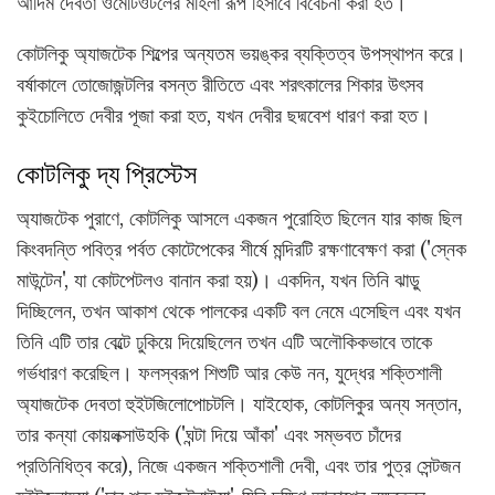
আদিম দেবতা ওমেটিওটলের মহিলা রূপ হিসাবে বিবেচনা করা হত।
কোটলিকু অ্যাজটেক শিল্পের অন্যতম ভয়ঙ্কর ব্যক্তিত্ব উপস্থাপন করে।
বর্ষাকালে তোজোজন্টলির বসন্ত রীতিতে এবং শরৎকালের শিকার উৎসব
কুইচোলিতে দেবীর পূজা করা হত, যখন দেবীর ছদ্মবেশ ধারণ করা হত।
কোটলিকু দ্য প্রিস্টেস
অ্যাজটেক পুরাণে, কোটলিকু আসলে একজন পুরোহিত ছিলেন যার কাজ ছিল
কিংবদন্তি পবিত্র পর্বত কোটেপেকের শীর্ষে মন্দিরটি রক্ষণাবেক্ষণ করা ('স্নেক
মাউন্টেন', যা কোটপেটলও বানান করা হয়)। একদিন, যখন তিনি ঝাড়ু
দিচ্ছিলেন, তখন আকাশ থেকে পালকের একটি বল নেমে এসেছিল এবং যখন
তিনি এটি তার বেল্টে ঢুকিয়ে দিয়েছিলেন তখন এটি অলৌকিকভাবে তাকে
গর্ভধারণ করেছিল। ফলস্বরূপ শিশুটি আর কেউ নন, যুদ্ধের শক্তিশালী
অ্যাজটেক দেবতা হুইটজিলোপোচটলি। যাইহোক, কোটলিকুর অন্য সন্তান,
তার কন্যা কোয়লক্সাউহকি ('ঘন্টা দিয়ে আঁকা' এবং সম্ভবত চাঁদের
প্রতিনিধিত্ব করে), নিজে একজন শক্তিশালী দেবী, এবং তার পুত্র সেন্টজন