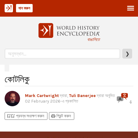
দান করুন
বাঙালিতে
❯
কোটলিকু
Mark Cartwright
দ্বারা,
Tuli Banerjee
দ্বারা অনূদিত
02 February 2026
-এ প্রকাশিত
4
bookmark_add
bookmark_added
print
প্রবন্ধ সংরক্ষণ করুন
প্রিন্ট করুন