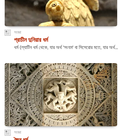
সংজ্ঞা
প্রাচীন দুনিয়ার ধর্ম
ধর্ম (ল্যাটিন ধর্ম থেকে, যার অর্থ 'সংযম' বা সিসেরোর মতে, যার অর্থ...
সংজ্ঞা
জৈন ধর্ম