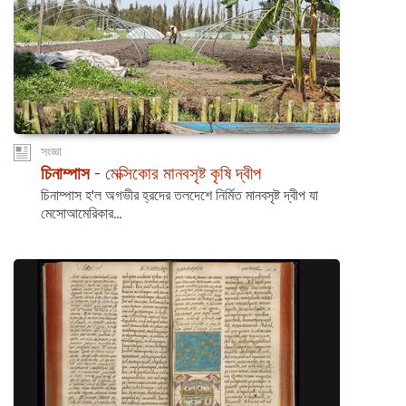
সংজ্ঞা
চিনাম্পাস
- মেক্সিকোর মানবসৃষ্ট কৃষি দ্বীপ
চিনাম্পাস হ'ল অগভীর হ্রদের তলদেশে নির্মিত মানবসৃষ্ট দ্বীপ যা
মেসোআমেরিকার...