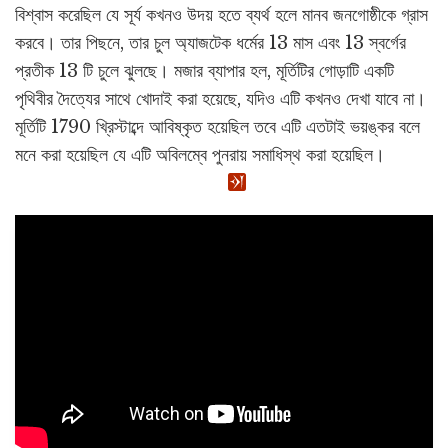
বিশ্বাস করেছিল যে সূর্য কখনও উদয় হতে ব্যর্থ হলে মানব জনগোষ্ঠীকে গ্রাস
করবে। তার পিছনে, তার চুল অ্যাজটেক ধর্মের 13 মাস এবং 13 স্বর্গের
প্রতীক 13 টি চুলে ঝুলছে। মজার ব্যাপার হল, মূর্তিটির গোড়াটি একটি
পৃথিবীর দৈত্যের সাথে খোদাই করা হয়েছে, যদিও এটি কখনও দেখা যাবে না।
মূর্তিটি 1790 খ্রিস্টাব্দে আবিষ্কৃত হয়েছিল তবে এটি এতটাই ভয়ঙ্কর বলে
মনে করা হয়েছিল যে এটি অবিলম্বে পুনরায় সমাধিস্থ করা হয়েছিল।