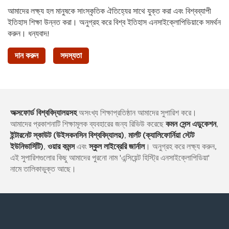
আমাদের লক্ষ্য হল মানুষকে সাংস্কৃতিক ঐতিহ্যের সাথে যুক্ত করা এবং বিশ্বব্যাপী
ইতিহাস শিক্ষা উন্নত করা। অনুগ্রহ করে বিশ্ব ইতিহাস এনসাইক্লোপিডিয়াকে সমর্থন
করুন। ধন্যবাদ!
দান করুন
সদস্যতা
অক্সফোর্ড বিশ্ববিদ্যালয়সহ
অসংখ্য শিক্ষাপ্রতিষ্ঠান আমাদের সুপারিশ করে।
আমাদের প্রকাশনাটি শিক্ষামূলক ব্যবহারের জন্য রিভিউ করেছে
কমন সেন্স এডুকেশন
,
ইন্টারনেট স্কাউট (উইসকনসিন বিশ্ববিদ্যালয়)
,
মার্লট (ক্যালিফোর্নিয়া স্টেট
ইউনিভার্সিটি)
,
ওয়ার কমন্স
এবং
স্কুল লাইব্রেরি জার্নাল
। অনুগ্রহ করে লক্ষ্য করুন,
এই সুপারিশগুলোর কিছু আমাদের পুরনো নাম 'এন্সিয়েন্ট হিস্ট্রি এনসাইক্লোপিডিয়া'
নামে তালিকাভুক্ত আছে।