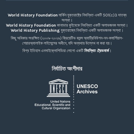
World History Foundation
মার্কিন যুক্তরাষ্ট্রে নিবন্ধিত একটি 501(c)3 দাতব্য
সংস্থা।
World History Foundation
কানাডার কুইবেকে নিবন্ধিত একটি অলাভজনক সংস্থা।
World History Publishing
যুক্তরাজ্যে নিবন্ধিত একটি অলাভজনক সংস্থা।
কিছু অধিকার সংরক্ষিত (২০০৯-২০২৬) ক্রিয়েটিভ কমন্স অ্যাট্রিবিউশন-নন-কমার্শিয়াল-
শেয়ারঅ্যালাইক লাইসেন্সের অধীনে, যদি অন্যথায় উল্লেখ না করা হয়।
বিশ্ব ইতিহাস এনসাইক্লোপিডিয়া লোগো একটি
নিবন্ধিত ট্রেডমার্ক
।
নির্বাচিত অংশীদার