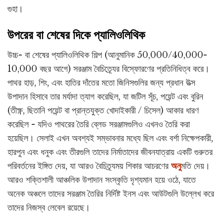
গুহা।
উপরের বা শেষের দিকে প্যালিওলিথিক
উচ্চ- বা শেষের প্যালিওলিথিক শিল্প (আনুমানিক 50,000/40,000-
10,000 বছর আগে) সরঞ্জাম বৈচিত্র্যের বিস্ফোরণের প্রতিনিধিত্ব করে।
পাথর হাড়, শিং, এবং হাতির দাঁতের মতো জিনিসগুলির জন্য প্রধান উত্স
উপাদান হিসাবে তার মর্যাদা ত্যাগ করেছিল, যা জটিল সূঁচ, পয়েন্ট এবং বুরিন
(তীক্ষ্ণ, ছিতানি পয়েন্ট বা প্রান্তযুক্ত খোদাইকারী / চিসেল) আকার ধারণ
করেছিল - যদিও পাথরের তৈরি ব্লেড সরঞ্জামগুলিও এখনও তৈরি করা
হয়েছিল। সেলাই এখন অবশ্যই সম্ভাবনার মধ্যে ছিল এবং বর্শা নিক্ষেপকারী,
হারপুন এবং ধনুক এবং তীরগুলি তাদের নির্মাতাদের জীবনযাত্রায় একটি গুরুতর
পরিবর্তনের ইঙ্গিত দেয়, যা আরও বৈচিত্র্যময় শিকার আচরণের
অনু
মতি দেয়।
আরও শক্তিশালী আঞ্চলিক উপাদান সংস্কৃতি দৃশ্যমান হয়ে ওঠে, যাতে
অনেক অঞ্চলে তাদের সরঞ্জাম তৈরির নির্দিষ্ট ইনস এবং আউটগুলি উল্লেখ করে
তাদের নিজস্ব লেবেল রয়েছে।