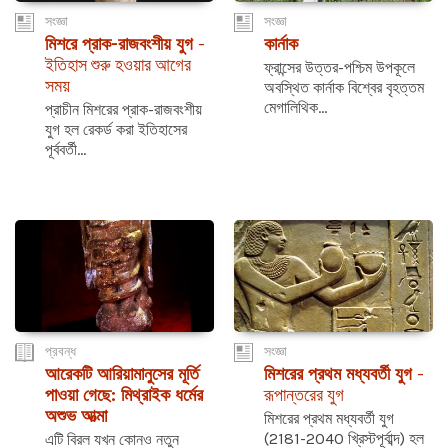
সংজ্ঞা
সংজ্ঞা
মিশরে প্রাক-রাজবংশীয় যুগ
-
কার্নাক
ইতিহাস শুরু হওয়ার আগের
ফ্রান্সের উত্তর-পশ্চিম উপকূলে
সময়
অবস্থিত কার্নাক বিশ্বের বৃহত্তম
মেগালিথিক...
প্রাচীন মিশরের প্রাক-রাজবংশীয়
যুগ হল রেকর্ড করা ইতিহাসের
পূর্ববর্তী...
প্রবন্ধ
সংজ্ঞা
আরেকটি আরিয়ামানুসের মূর্তি
মিশরের প্রথম মধ্যবর্তী যুগ
-
পাওয়া গেছে: মিথ্রাইক ধর্মের
রূপান্তরের যুগ
অশুভ আত্মা
মিশরের প্রথম মধ্যবর্তী যুগ
(2181-2040 খ্রিস্টপূর্বাব্দ) হল
এটি বিরল যখন কোনও নতুন