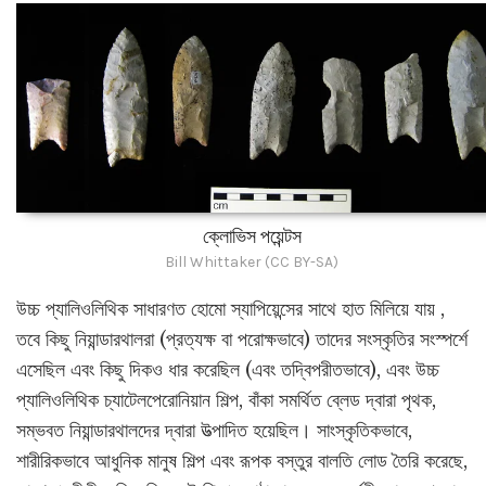
ক্লোভিস পয়েন্টস
Bill Whittaker (CC BY-SA)
উচ্চ প্যালিওলিথিক সাধারণত হোমো স্যাপিয়েন্সের সাথে হাত মিলিয়ে যায় ,
তবে কিছু নিয়ান্ডারথালরা (প্রত্যক্ষ বা পরোক্ষভাবে) তাদের সংস্কৃতির সংস্পর্শে
এসেছিল এবং কিছু দিকও ধার করেছিল (এবং তদ্বিপরীতভাবে), এবং উচ্চ
প্যালিওলিথিক চ্যাটেলপেরোনিয়ান শিল্প, বাঁকা সমর্থিত ব্লেড দ্বারা পৃথক,
সম্ভবত নিয়ান্ডারথালদের দ্বারা উত্পাদিত হয়েছিল। সাংস্কৃতিকভাবে,
শারীরিকভাবে আধুনিক মানুষ শিল্প এবং রূপক বস্তুর বালতি লোড তৈরি করেছে,