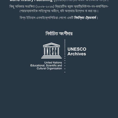
কিছু অধিকার সংরক্ষিত (২০০৯-২০২৬) ক্রিয়েটিভ কমন্স অ্যাট্রিবিউশন-নন-কমার্শিয়াল-
শেয়ারঅ্যালাইক লাইসেন্সের অধীনে, যদি অন্যথায় উল্লেখ না করা হয়।
বিশ্ব ইতিহাস এনসাইক্লোপিডিয়া লোগো একটি
নিবন্ধিত ট্রেডমার্ক
।
নির্বাচিত অংশীদার