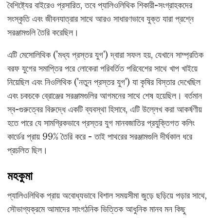
বৈশিষ্ট্যের বাইরেও প্রসারিত, তবে প্যালিওলিথিক শিকারী-সংগ্রাহকদের
সংস্কৃতি এবং জীবনযাত্রার সাথে আরও সাধারণভাবে যুক্ত যারা প্রশ্নে
সরঞ্জামগুলি তৈরি করেছিল।
এটি মেসোলিথিক ('মধ্য প্রস্তর যুগ') দ্বারা সফল হয়, যেখানে সাম্প্রতিক
বরফ যুগের সমাপ্তির পরে লোকেরা পরিবর্তিত পরিবেশের সাথে খাপ খাইয়ে
নিয়েছিল এবং নিওলিথিক ('নতুন প্রস্তর যুগ') যা কৃষির বিস্তার দেখেছিল
এবং চকচকে ব্রোঞ্জের সরঞ্জামগুলির আগমনের সাথে শেষ হয়েছিল। বর্তমান
স্ব-গুরুত্বের বিরুদ্ধে একটি ব্যবস্থা হিসাবে, এটি উল্লেখ করা আকর্ষণীয়
হতে পারে যে সামগ্রিকভাবে প্রস্তর যুগ মানবজাতির প্রযুক্তিগত কলিং
কার্ডের প্রায় 99% তৈরি করে - তাই পাথরের সরঞ্জামগুলি দীর্ঘকাল ধরে
প্রচলিত ছিল।
মহকুমা
প্যালিওলিথিক প্রায় অবোধ্যভাবে বিশাল সময়সীমা জুড়ে ছড়িয়ে পড়ার সাথে,
সৌভাগ্যক্রমে আমাদের সাংগঠনিক ভিত্তিক আধুনিক মানব মন কিছু