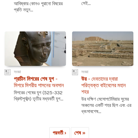
সেই...
আবিষ্কার কোনও পুরানো বিষয়ের
প্রতি নতুন...
সংজ্ঞা
সংজ্ঞা
প্রাচীন মিশরের শেষ যুগ
-
উর
- দেবতাদের দ্বারা
মিশরে মিশরীয় শাসনের অবসান
পরিত্যক্ত বাইবেলের মহান
শহর
মিশরের শেষের যুগ (525-332
খ্রিস্টপূর্বাব্দ) তৃতীয় মধ্যবর্তী যুগ...
উর দক্ষিণ মেসোপটেমিয়ার সুমের
অঞ্চলের একটি শহর ছিল এবং এর
ধ্বংসাবশেষ...
পরবর্তী ›
শেষ »