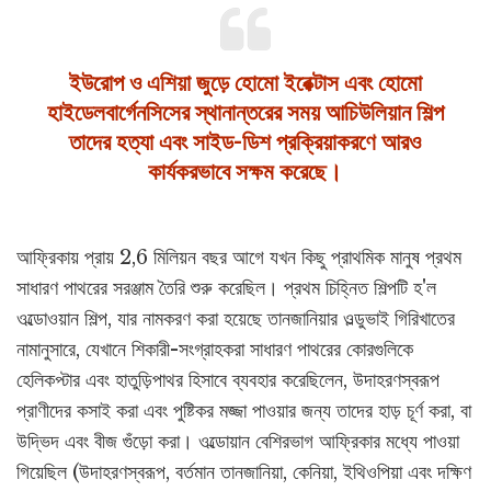
ইউরোপ ও এশিয়া জুড়ে হোমো ইরেক্টাস এবং হোমো
হাইডেলবার্গেনসিসের স্থানান্তরের সময় আচিউলিয়ান শিল্প
তাদের হত্যা এবং সাইড-ডিশ প্রক্রিয়াকরণে আরও
কার্যকরভাবে সক্ষম করেছে।
আফ্রিকায় প্রায় 2,6 মিলিয়ন বছর আগে যখন কিছু প্রাথমিক মানুষ প্রথম
সাধারণ পাথরের সরঞ্জাম তৈরি শুরু করেছিল। প্রথম চিহ্নিত শিল্পটি হ'ল
ওল্ডোওয়ান শিল্প, যার নামকরণ করা হয়েছে তানজানিয়ার ওল্ডুভাই গিরিখাতের
নামানুসারে, যেখানে শিকারী-সংগ্রাহকরা সাধারণ পাথরের কোরগুলিকে
হেলিকপ্টার এবং হাতুড়িপাথর হিসাবে ব্যবহার করেছিলেন, উদাহরণস্বরূপ
প্রাণীদের কসাই করা এবং পুষ্টিকর মজ্জা পাওয়ার জন্য তাদের হাড় চূর্ণ করা, বা
উদ্ভিদ এবং বীজ গুঁড়ো করা। ওল্ডোয়ান বেশিরভাগ আফ্রিকার মধ্যে পাওয়া
গিয়েছিল (উদাহরণস্বরূপ, বর্তমান তানজানিয়া, কেনিয়া, ইথিওপিয়া এবং দক্ষিণ