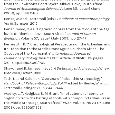
from the Howiesons Poort layers, Sibudu Cave, South Africa."
Journal of Archaeological Science
, Volume 35, Issue 6 (June
2008), pp. 1566-1580.
Henke, W. and I. Tattersall (eds.).
Handbook of Paleoanthropology.
Vol III.
Springer, 2015
Henshilwood, C. e.a. "Engraved ochres from the Middle Stone Age
levels at Blombos Cave, South Africa."
Journal of Human
Evolution
, Volume 57, Issue 1 (July 2009), pp. 27-47.
Herries, A. I. R. "A Chronological Perspective on the Acheulian and
Its Transition to the Middle Stone Age in Southern Africa: The
Question of the Fauresmith."
International Journal of
Evolutionary Biology
, Volume 2011, Article ID 961401, 25 pages
(2011), pp. doi:10.4061/201.
Shaw, I. and R. Jameson (eds.).
A Dictionary of Archaeology.
Wiley-
Blackwell, Oxford, 1999
Toth, N., and K. Schick. "Overview of Paleolithic Archaeology."
Handbook of Paleoanthropology. Vol III
, edited by Henke, W. and I.
Tattersall. Springer, 2015, 2441-2464.
Wadley, L., T. Hodgkiss & M. Grant. "Implications for complex
cognition from the hafting of tools with compound adhesives in
the Middle Stone Age, South Africa."
PNAS
, Vol. 106, No. 24 (16 June
2009), pp. 9590â€“9594.