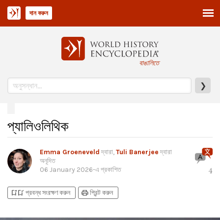
দান করুন
বাঙালিতে
❯
প্যালিওলিথিক
Emma Groeneveld
দ্বারা,
Tuli Banerjee
দ্বারা
অনূদিত
06 January 2026
-এ প্রকাশিত
4
bookmark_add
bookmark_added
print
প্রবন্ধ সংরক্ষণ করুন
প্রিন্ট করুন