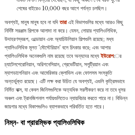
একটি বিশাল বিস্তার দেখেছিল, যা কিছু অঞ্চলে শেষ বরফ যুগের
শেষের বাইরেও 10,000 বছর আগে পর্যন্ত চলছিল।
অবশ্যই, মানুষ মানুষ হবে না যদি
তারা
এই বিভাগগুলির মধ্যে আরও কিছু
নির্দিষ্ট সরঞ্জাম শিল্পকে আলাদা না করে। যেমন, লোয়ার প্যালিওলিথিক,
উদাহরণস্বরূপ, ওল্ডোয়ান এবং অ্যাচিউলিয়ান শিল্পগুলি রয়েছে; মধ্য
প্যালিওলিথিক মূলত 'মৌস্টেরিয়ান' বলে চিৎকার করে; এবং আপার
প্যালিওলিথিক অনেকগুলি নাম রয়েছে তবে অন্যদের মধ্যে
ইউরোপ
ের
চ্যাটেলপেরোনিয়ান, অরিগনেসিয়ান, গ্রেভেটিয়ান, সলুট্রিয়ান এবং
ম্যাগডালেনিয়ান এবং আমেরিকার ক্লোভিস এবং ফোলসম সংস্কৃতি
অন্তর্ভুক্ত রয়েছে। এটি লক্ষ করা উচিত যে অবশ্যই, এগুলি কৃত্রিমভাবে
নির্মিত বাক্স, যা কেবল জিনিসগুলিকে অত্যধিক সরলীকরণ করে না তবে ধূসর
অঞ্চল এবং ট্রানজিশনাল পর্যায়গুলিতেও ন্যায়বিচার করতে পারে না। বিভিন্ন
জায়গার মধ্যে বিকাশগুলিও ব্যাপকভাবে পরিবর্তিত হতে পারে।
নিম্ন- বা প্রারম্ভিক প্যালিওলিথিক