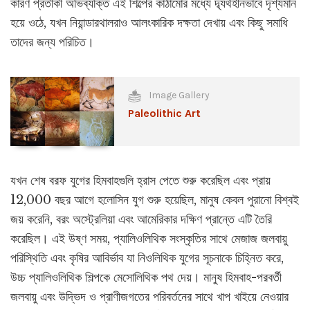
কারণ প্রতীকী অভিব্যক্তি এই শিল্পের কাঠামোর মধ্যে দ্ব্যর্থহীনভাবে দৃশ্যমান
হয়ে ওঠে, যখন নিয়ান্ডারথালরাও আলংকারিক দক্ষতা দেখায় এবং কিছু সমাধি
তাদের জন্য পরিচিত।
Image Gallery
Paleolithic Art
যখন শেষ বরফ যুগের হিমবাহগুলি হ্রাস পেতে শুরু করেছিল এবং প্রায়
12,000 বছর আগে হলোসিন যুগ শুরু হয়েছিল, মানুষ কেবল পুরানো বিশ্বই
জয় করেনি, বরং অস্ট্রেলিয়া এবং আমেরিকার দক্ষিণ প্রান্তে এটি তৈরি
করেছিল। এই উষ্ণ সময়, প্যালিওলিথিক সংস্কৃতির সাথে মেজাজ জলবায়ু
পরিস্থিতি এবং কৃষির আবির্ভাব যা নিওলিথিক যুগের সূচনাকে চিহ্নিত করে,
উচ্চ প্যালিওলিথিক শিল্পকে মেসোলিথিক পথ দেয়। মানুষ হিমবাহ-পরবর্তী
জলবায়ু এবং উদ্ভিদ ও প্রাণীজগতের পরিবর্তনের সাথে খাপ খাইয়ে নেওয়ার