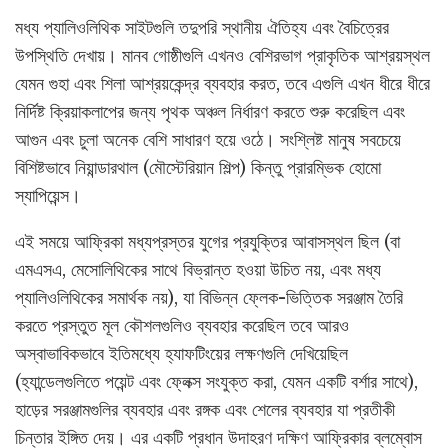
মধ্য প্যালিওলিথিক সাইটগুলি তদুপরি স্থানীয় ঐতিহ্য এবং বৈচিত্রের
উপস্থিতি দেখায়। মানব গোষ্ঠীগুলি এখনও বেশিরভাগ প্রাকৃতিক আশ্রয়স্থল
যেমন গুহা এবং শিলা আশ্রয়কেন্দ্র ব্যবহার করত, তবে এগুলি এখন ধীরে ধীরে
নির্দিষ্ট ক্রিয়াকলাপের জন্য পৃথক অঞ্চল নির্ধারণ করতে শুরু করেছিল এবং
আগুন এবং চুলা অনেক বেশি সাধারণ হয়ে ওঠে। সংশ্লিষ্ট মানুষ সবচেয়ে
বিশিষ্টভাবে নিয়ান্ডারথাল (মৌস্টেরিয়ান শিল্প) কিন্তু প্রারম্ভিক হোমো
স্যাপিয়েন্স।
এই সময়ে আফ্রিকা মধ্যপ্রস্তর যুগের প্রযুক্তির আবাসস্থল ছিল (বা
এমএসএ, মেসোলিথিকের সাথে বিভ্রান্ত হওয়া উচিত নয়, এবং মধ্য
প্যালিওলিথিকের সমার্থক নয়), যা বিভিন্ন ফ্লেক-ভিত্তিক সরঞ্জাম তৈরি
করতে প্রস্তুত মূল কৌশলগুলিও ব্যবহার করেছিল তবে আরও
অস্বাভাবিকভাবে ইতিমধ্যে হ্যাফটিংয়ের লক্ষণগুলি দেখিয়েছিল
(হ্যান্ডেলগুলিতে পয়েন্ট এবং ফ্লেক্স সংযুক্ত করা, যেমন একটি বর্শার সাথে),
হাড়ের সরঞ্জামগুলির ব্যবহার এবং রঙ্গক এবং শেলের ব্যবহার যা প্রতীকী
চিন্তার ইঙ্গিত দেয়। এর একটি প্রধান উদাহরণ দক্ষিণ আফ্রিকার ব্লম্বোস