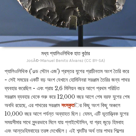
মধ্য প্যালিওলিথিক হাত কুঠার
JosÃ©-Manuel Benito Alvarez (CC BY-SA)
প্যালিওলিথিক ('ওল্ড স্টোন এজ') প্রস্তর যুগের প্রাচীনতম অংশ তৈরি করে
- সেই সময়ের একটি বড় অংশ যেখানে হোমিনিনরা সরঞ্জাম তৈরির জন্য পাথর
ব্যবহার করেছিল - এবং প্রায় 2,6 মিলিয়ন বছর আগে প্রথম পরিচিত
সরঞ্জাম ব্যবহার থেকে শুরু করে 12,000 বছর আগে শেষ বরফ যুগের শেষ
অবধি রয়েছে, এর পাথরের সরঞ্জাম
সংস্কৃত
ির কিছু অংশ কিছু অঞ্চলে
10,000 বছর আগে পর্যন্ত অব্যাহত ছিল। যেমন, এটি ভূতাত্ত্বিক যুগের
সময়সীমার সাথে সুন্দরভাবে মিলে যায় প্লাইস্টোসিন, যা গ্রহ জুড়ে হিমবাহ
এবং আন্তঃহিমবাহের তরঙ্গ দেখেছিল। এই শব্দটির অর্থ তার পাথর শিল্পের