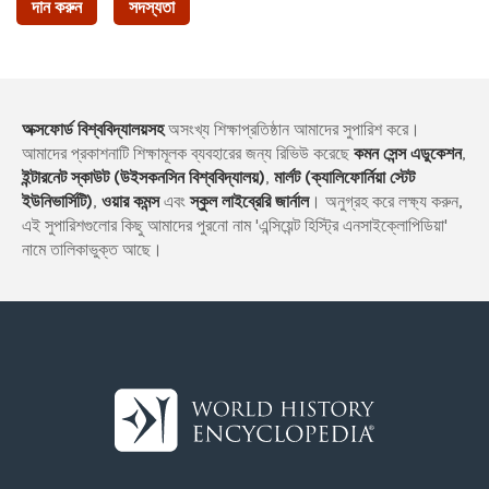
দান করুন
সদস্যতা
অক্সফোর্ড বিশ্ববিদ্যালয়সহ
অসংখ্য শিক্ষাপ্রতিষ্ঠান আমাদের সুপারিশ করে।
আমাদের প্রকাশনাটি শিক্ষামূলক ব্যবহারের জন্য রিভিউ করেছে
কমন সেন্স এডুকেশন
,
ইন্টারনেট স্কাউট (উইসকনসিন বিশ্ববিদ্যালয়)
,
মার্লট (ক্যালিফোর্নিয়া স্টেট
ইউনিভার্সিটি)
,
ওয়ার কমন্স
এবং
স্কুল লাইব্রেরি জার্নাল
। অনুগ্রহ করে লক্ষ্য করুন,
এই সুপারিশগুলোর কিছু আমাদের পুরনো নাম 'এন্সিয়েন্ট হিস্ট্রি এনসাইক্লোপিডিয়া'
নামে তালিকাভুক্ত আছে।