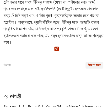
চেষ্টা করার সাথে সাথে বিভিন্ন সরঞ্জাম (যেমন বন-পরিষ্কার করার অক্ষ)
প্রয়োজন হয়েছিল এবং মাইক্রোলিথগুলি (ছোট ফ্লিন্ট ব্লেডগুলি সাধারণত
মাত্র 5 মিমি লম্বা এবং 4 মিমি পুরু) প্রত্নতাত্ত্বিক সরঞ্জাম রূপে পরিণত
হয়েছিল। ভাগ্যক্রমে, প্যালিওলিথিক জুড়ে, বিভিন্ন মানব প্রজাতি তাদের
প্রযুক্তি বিকাশের দৌড় চালিয়েছিল যাতে প্রকৃতি তাদের দিকে ছুঁড়ে ফেলা
চ্যালেঞ্জগুলি বজায় রাখতে পারে, এই নতুন চ্যালেঞ্জগুলির জন্য তাদের প্রস্তুত
করে।
বিজ্ঞাপন
বিজ্ঞাপন সরান
গ্রন্থপঞ্জী
Backwell, L., F. d'Errico & L. Wadley. "Middle Stone Age bone tools