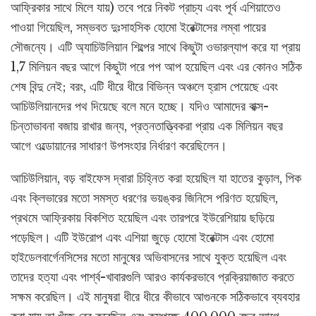
আফ্রিকার সাথে মিলে যায়) তবে পরে নিকট প্রাচ্য এবং পূর্ব এশিয়াতেও
পাওয়া গিয়েছিল, সম্ভবত দুঃসাহসিক হোমো ইরেক্টাসের লম্বা পায়ের
সৌজন্যে। এটি অ্যাচিউলিয়ান শিল্পের সাথে কিছুটা ওভারল্যাপ করে যা প্রায়
1,7 মিলিয়ন বছর আগে কিছুটা পরে পপ আপ হয়েছিল এবং এর কোনও সঠিক
শেষ বিন্দু নেই; বরং, এটি ধীরে ধীরে বিভিন্ন অঞ্চলে হ্রাস পেয়েছে এবং
আচিউলিয়ানদের পথ দিয়েছে বলে মনে হচ্ছে। যদিও আমাদের বাক্স-
চিন্তাভাবনা বজায় রাখার জন্য, প্রত্নতাত্ত্বিকরা প্রায় এক মিলিয়ন বছর
আগে ওল্ডোয়ানের সাধারণ উপসংহার নির্ধারণ করেছিলেন।
আচিউলিয়ান, বড় বাইফেস দ্বারা চিহ্নিত করা হয়েছিল যা হাতের কুড়াল, পিক
এবং ক্লিভারের মতো সমস্ত ধরণের ভয়ঙ্কর জিনিসে পরিণত হয়েছিল,
প্রথমে আফ্রিকায় বিকশিত হয়েছিল এবং তারপরে ইউরেশিয়ায় ছড়িয়ে
পড়েছিল। এটি ইউরোপ এবং এশিয়া জুড়ে হোমো ইরেক্টাস এবং হোমো
হাইডেলবার্গেনসিসের মতো মানুষের অভিবাসনের সাথে যুক্ত হয়েছিল এবং
তাদের হত্যা এবং পার্শ্ব-খাবারগুলি আরও কার্যকরভাবে প্রক্রিয়াজাত করতে
সক্ষম করেছিল। এই মানুষরা ধীরে ধীরে কীভাবে আগুনকে সঠিকভাবে ব্যবহার