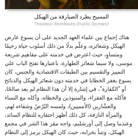
المسيح يطرد الصيارفة من الهيكل
Theodoor Rombouts (Public Domain)
هناك إجماع بين علماء العهد الجديد على أن يسوع عارض
الهيكل وشعائره، وعلّم بدلًا من ذلك أسلوب حياة رحيمًا
ومتساوٍ، حيث اعترض في خدمته على مفاهيم شريعة
موسى، ولا سيما شعائر الطهارة، باعتبارها تفتح الباب علي
التمييز والتقسيم بين الطبقات الاقتصادية والجنس، كان
يسوع يغفر الخطايا في خدمته دون شعائر الهيكل والذبائح
أو "الكفارة"، في إشارة إلا أن هذا النظام لم يعد صالحًا،
فأكله مع الفقراء، والمنبوذين والخطاه، وأكله مع النساء
والعشّارين (الأمميين)، ولمسه البُرْصٌ وشفاءه لهم،
والمرأة النازفة، كل ذلك أظهر احتقاره للنظام السائد،
وعندما وصل إلى أورشليم، واجه مقر هذا الشر في مجمع
الهيكل، وتنبأ بخرابه، حيث كان الهيكل يرمز إلى النظام