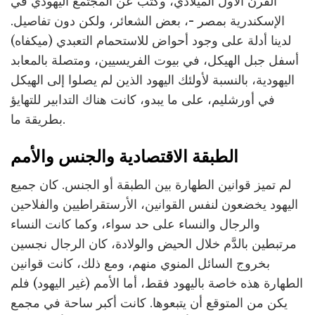
القرن الأول الميلادي، وكتب عن المجتمع اليهودي في
الإسكندرية بمصر -، بعض الشعائر، ولكن دون تفاصيل.
لدينا أدلة على وجود أحواض للاستحمام التعبدي (ميكفاه)
أسفل جبل الهيكل، في بيوت الفريسيين، ومتصلة بالمعابد
اليهودية، بالنسبة لأولئك اليهود الذين لم يصلوا إلى الهيكل
في أورشليم، على ما يبدو، كانت هناك التدابير للتهايؤ
بطريقة ما.
الطبقة الاقتصادية والجنس والأمم
لم تميز قوانين الطهارة بين الطبقة أو الجنس. كان جميع
اليهود يخضعون لنفس القوانين، الأرستقراطيين والفلاحين
والرجال والنساء على حد سواء، وكما كانت النساء
مرتبطين بالدَّم خلال الحيض والولادة، كان الرجال نجسين
بخروج السائل المنوي منهم، ومع ذلك، كانت قوانين
الطهارة هذه خاصة باليهود فقط، أما الأمم (غير اليهود) فلم
يكن من المتوقع أن يتبعوها. كانت أكبر ساحة في مجمع