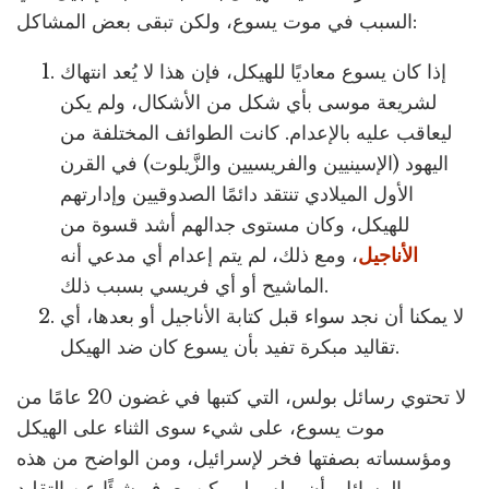
السبب في موت يسوع، ولكن تبقى بعض المشاكل:
إذا كان يسوع معاديًا للهيكل، فإن هذا لا يُعد انتهاك
لشريعة موسى بأي شكل من الأشكال، ولم يكن
ليعاقب عليه بالإعدام. كانت الطوائف المختلفة من
اليهود (الإسينيين والفريسيين والزَّيلوت) في القرن
الأول الميلادي تنتقد دائمًا الصدوقيين وإدارتهم
للهيكل، وكان مستوى جدالهم أشد قسوة من
الأناجيل
، ومع ذلك، لم يتم إعدام أي مدعي أنه
الماشيح أو أي فريسي بسبب ذلك.
لا يمكنا أن نجد سواء قبل كتابة الأناجيل أو بعدها، أي
تقاليد مبكرة تفيد بأن يسوع كان ضد الهيكل.
لا تحتوي رسائل بولس، التي كتبها في غضون 20 عامًا من
موت يسوع، على شيء سوى الثناء على الهيكل
ومؤسساته بصفتها فخر لإسرائيل، ومن الواضح من هذه
الرسائل، أن بولس لم يكن يعرف شيئًا عن التقليد