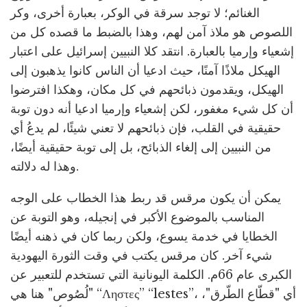
الغنائم؛ لا توجد سرقة في الوكر، بعبارة أخرى، وكر
اللصوص هو ملاذ آمن لهم، وهذا بالضبط ما قصده كل من
إشعياء وإرميا بالعبارة. انتقد كلا النبيين إسرائيل على اعتبار
الهيكل ملاذًا آمنًا، حيث ادعيا أن الناس كانوا يذهبون إلى
الهيكل، ويقدمون ذبائحهم في كل مكان، وهكذا افترضوا
أن كل شيء مغفور، لكن إشعياء وإرميا ادعيا أنه دون توبة
حقيقية في القلب، فإن ذبائحهم لا تعني شيئًا، لم يدعُ أي
من النبيين إلى إلغاء الذبائح، بل إلى توبة حقيقية أيضًا،
وهذا له دلالته.
يمكن أن يكون مرقس قد ربط هذا الخطاب على الوجه
المناسب بالموضوع الأكبر في إنجيله، وهو التوبة عن
الخطايا في خدمة يسوع، ولكن ربما كان في ذهنه أيضًا
شيء آخر. كان مرقس يكتب في وقت الثورة اليهودية
الكبرى عام 66م. الكلمة اليونانية التي تستخدم للتعبير عن
"لُصُوص" هنا هي “Ληστες” “lestes”، أي "قطّاع الطّرق"،