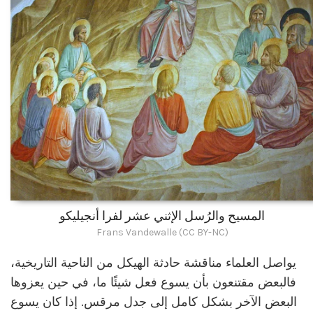
المسيح والرُسل الإثني عشر لفرا أنجيليكو
Frans Vandewalle (CC BY-NC)
يواصل العلماء مناقشة حادثة الهيكل من الناحية التاريخية،
فالبعض مقتنعون بأن يسوع فعل شيئًا ما، في حين يعزوها
البعض الآخر بشكل كامل إلى جدل مرقس. إذا كان يسوع