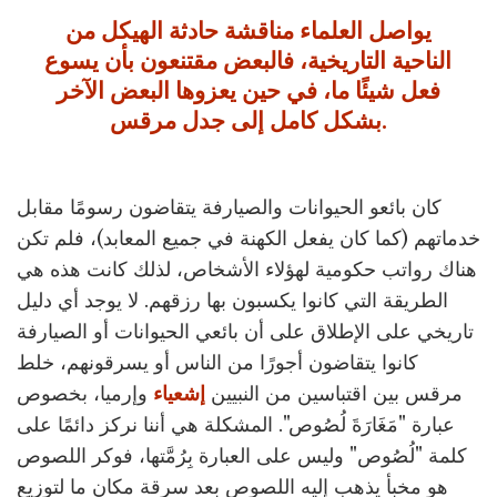
يواصل العلماء مناقشة حادثة الهيكل من
الناحية التاريخية، فالبعض مقتنعون بأن يسوع
فعل شيئًا ما، في حين يعزوها البعض الآخر
بشكل كامل إلى جدل مرقس.
كان بائعو الحيوانات والصيارفة يتقاضون رسومًا مقابل
خدماتهم (كما كان يفعل الكهنة في جميع المعابد)، فلم تكن
هناك رواتب حكومية لهؤلاء الأشخاص، لذلك كانت هذه هي
الطريقة التي كانوا يكسبون بها رزقهم. لا يوجد أي دليل
تاريخي على الإطلاق على أن بائعي الحيوانات أو الصيارفة
كانوا يتقاضون أجورًا من الناس أو يسرقونهم، خلط
مرقس بين اقتباسين من النبيين
إشعياء
وإرميا، بخصوص
عبارة "مَغَارَةَ لُصُوص". المشكلة هي أننا نركز دائمًا على
كلمة "لُصُوص" وليس على العبارة بِرُمَّتها، فوكر اللصوص
هو مخبأ يذهب إليه اللصوص بعد سرقة مكان ما لتوزيع