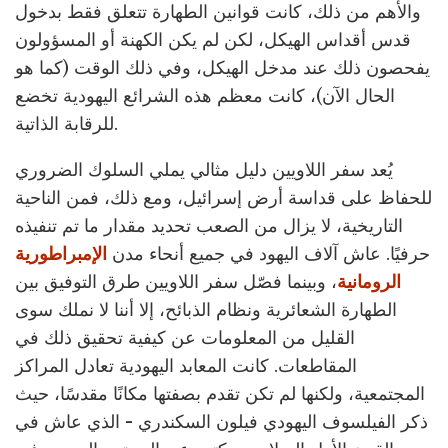
والأهم من ذلك، كانت قوانين الطهارة تتعلق فقط بدخول
قدس أقداس الهيكل، لكن لم يكن الكهنة أو المسؤولون
يفحصون ذلك عند مدخل الهيكل، وفي ذلك الوقت (كما هو
الحال الآن)، كانت معظم هذه الشرائع اليهودية تخضع
للرقابة الذاتية.
يُعد سفر اللاويين دليل مثالي يملي السلوك الضروري
للحفاظ على قداسة أرض إسرائيل، ومع ذلك، فمن الناحية
التاريخية، لا يزال من الصعب تحديد مقدار ما تم تنفيذه
حرفيًا. عاش آلاف اليهود في جميع أنحاء مدن
الإمبراطورية
الرومانية
، وبينما فصّل سفر اللاويين طرق التوفيق بين
الطهارة الشعائرية ونظام الذبائح، إلا أننا لا نملك سوى
القليل من المعلومات عن كيفية تحقيق ذلك في
المقاطعات. كانت المعابد اليهودية تعادل المراكز
المجتمعية، ولكنها لم تكن تقدم بصفتها مكانًا مقدسًا، حيث
ذكر الفيلسوف اليهودي فيلون السكندري - الذي عاش في