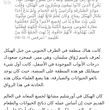
يُخْرِجُ الَّذِينَ كَانُوا يَبِيعُونَ وَيَشْتَرُونَ فِي الْهَيْكَلِ، وَقَلَّبَ
مَوَائِدَ الصَّيَارِفَةِ وَكَرَاسِيَّ بَاعَةِ الْحَمَامِ. وَلَمْ يَدَعْ أَحَدًا
يَجْتَازُ الْهَيْكَلَ بِمَتَاعٍ. وَكَانَ يُعَلِّمُ قَائِلًا لَهُمْ: أَلَيْسَ مَكْتُوبًا:
بَيْتِي بَيْتَ صَلاَةٍ يُدْعَى لِجَمِيعِ الأُمَمِ؟ وَأَنْتُمْ جَعَلْتُمُوهُ
مَغَارَةَ لُصُوص. وَسَمِعَ الْكَتَبَةُ وَرُؤَسَاءُ الْكَهَنَةِ فَطَلَبُوا
كَيْفَ يُهْلِكُونَهُ، لأَنَّهُمْ خَافُوهُ، إِذْ بُهِتَ الْجَمْعُ كُلُّهُ مِنْ
تَعْلِيمِهِ." (مرقس 11: 15-18).
كانت هناك منطقة في الطرف الجنوبي من جبل الهيكل
تُعرف باسم رُوَاق سليمان، وهي ممر، فبمجرد صعودك
درجات الأبواب الموجودة في الأسفل، كانت أول شيء
سيقابلك هو هذه المنطقة على المنصة، حيث كان يوجد
بائعو الحيوانات والصيارفة، هنا يضع العلماء مكان هذه
الحادثة في هذا الرواق.
كان الهيكل في أورشليم مشابهًا لجميع المعابد في العالم
القديم حيث إن أساس عمله كان ذبائح الحيوانات والطعام
وسكب الخمر، ولكن اليهودية كانت تؤكد أيضًا على أن