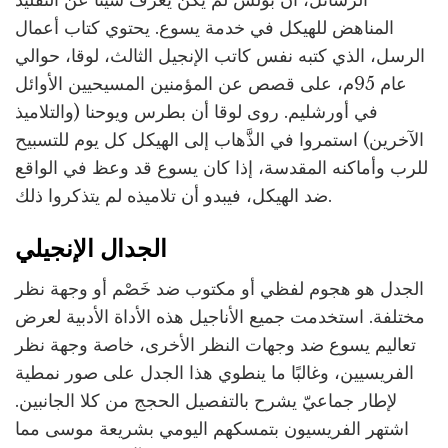
المناهض للهيكل في خدمة يسوع. يحتوي كتاب أعمال
الرسل، الذي كتبه نفس كاتب الإنجيل الثالث، لوقا، حوالي
عام 95م، على قصص عن المؤمنين المسيحيين الأوائل
في أورشليم. روى لوقا أن بطرس ويوحنا (والتلاميذ
الآخرين) استمروا في الذَّهاب إلى الهيكل كل يوم للتسبيح
للرب وأماكنه المقدسة، إذا كان يسوع قد وعظ في الواقع
ضد الهيكل، فيبدو أن تلاميذه لم يتذكروا ذلك.
الجدال الإنجيلي
الجدل هو هجوم لفظي أو مكتوب ضد خَصْم أو وجهة نظر
مختلفة. استخدمت جميع الأناجيل هذه الأداة الأدبية لعرض
تعاليم يسوع ضد وجهات النظر الأخرى، خاصة وجهة نظر
الفريسيين، وغالبًا ما ينطوي هذا الجدل على صور نمطية
لإطار جماعيّ يشرح بالتفصيل الحجج من كلا الجانبين.
اشتهر الفريسيون بتمسكهم اليومي بشريعة موسى مما