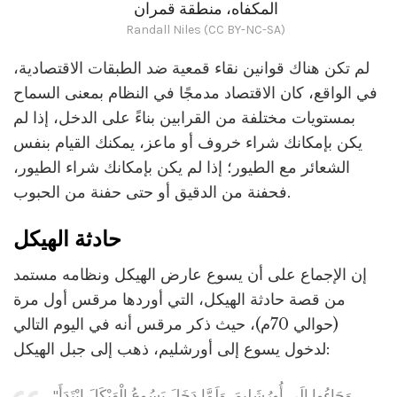
المكفاه، منطقة قمران
Randall Niles (CC BY-NC-SA)
لم تكن هناك قوانين نقاء قمعية ضد الطبقات الاقتصادية،
في الواقع، كان الاقتصاد مدمجًا في النظام بمعنى السماح
بمستويات مختلفة من القرابين بناءً على الدخل، إذا لم
يكن بإمكانك شراء خروف أو ماعز، يمكنك القيام بنفس
الشعائر مع الطيور؛ إذا لم يكن بإمكانك شراء الطيور،
فحفنة من الدقيق أو حتى حفنة من الحبوب.
حادثة الهيكل
إن الإجماع على أن يسوع عارض الهيكل ونظامه مستمد
من قصة حادثة الهيكل، التي أوردها مرقس أول مرة
(حوالي 70م)، حيث ذكر مرقس أنه في اليوم التالي
لدخول يسوع إلى أورشليم، ذهب إلى جبل الهيكل:
"وَجَاءُوا إِلَى أُورُشَلِيمَ. وَلَمَّا دَخَلَ يَسُوعُ الْهَيْكَلَ ابْتَدَأَ