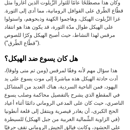
وكان هذا مصطلحًا عامًا للثوار الزَّيلوت الذين أغاروا مثل
قطّاع الطّرق على القوافل الرومانية، مما أدى إلى الثورة.
غزا الزَّيلوت الهيكل، وهاجموا الكهنة وذبحوهم، واستولوا
على الهيكل طوال مدّة الثورة، قد يكون هذا هو انتقاد
مرقس لهذا النشاط، حيث أصبح الهيكل وكرًا للصوص
("قطّاع الطّرق").
هل كان يسوع ضد الهيكل؟
هذا سؤال مهم لأنه وفقًا لمرقس (ومن ثم متى ولوقا)،
أدت حادثة الهيكل هذه مباشرةً إلى موت يسوع على يد
اليهود، فمن الناحية السردية، هناك العديد من المشاكل
في المقطع الذي يشرح بالتفصيل محاكمة وصلب يسوع
الناصري، حيث كان على المدعي الروماني دائمًا أثناء أعياد
الحج الكبرى، أن يغادر قيصرية وينتقل إلى قلعة أنطونيا
(في الزاوية الشِّمالية الغربية من جبل الهيكل) للسيطرة
على الحشود، وكانت فيالق الجيش الروماني تقف حرفيًا