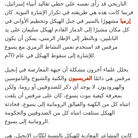
التاريخي قد رأى نفسه علي خطي تقاليد أنبياء إسرائيل،
فربما كانت هذه هي طريقته في تكرار الإشارة النبوية. كان
إرميا
مشهورًا بالسير في جبل الهيكل وتحطيم الأواني في
كل مكان مشيرًا إلى الدمار القادم لهيكل سليمان على يد
البابليين، وبالنظر إلى الإطار الزمني، يمكن أن يكون
مرقس قد استخدم نفس النشاط الرمزي مع يسوع
للإشارة إلى سقوط الهيكل في عام 70م.
يحلل علماء آخرون مشكلة أن جبهة المعارضة في إنجيل
مرقس هي دائمًا
الفريسيون
والكتبة والشيوخ والناموسين
والهيروديون. لا يوجد أي ذكر للصدوقيين أو روما، ولكن
بمعرفة كيفية موت يسوع، كان على مرقس أن يلفت
انتباه كل من الكهنة والفيالق الرومانية إلى يسوع، فحادثة
الهيكل ستلفت انتباه كل من الصدوقيين والحكومة
الرومانية إلى يسوع.
كانت المشاعر المعادية للهيكل بالنسبة لكتّاب الإنجيل، هي