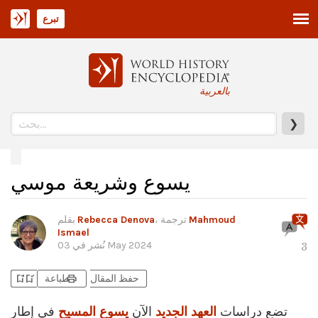
تبرع
بالعربية
❯
يسوع وشريعة موسي
Mahmoud
، ترجمة
Rebecca Denova
بقلم
Ismael
03 May 2024
نُشر في
3
bookmark_add
bookmark_added
print
حفظ المقال
طباعة
تضع دراسات
العهد الجديد
الآن
يسوع المسيح
في إطار