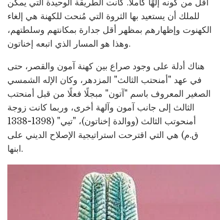
أقل من كونه إلهًا كاملًا. كانت الطريقة الوحيدة التي يمكن
للملك أن يستعيد بها الثروة التي مُنحت للكهنة هي إلغاء
الكهنوت وإظهارهم بمظهر أقل جدارة بمكانتهم وسلطتهم،
وهذا هو المسار الذي اتبعه إخناتون.
هناك أدلة على وجود صراع بين كهنة آمون والقصر، حتى
في عهد "أمنحتب الثالث" المزدهر، وكان الإله الشمسي
الصغير المعروف باسم "آتون" مبجلًا فعلًا من قبل أمنحتب
الثالث إلى جانب آمون وآلهة أخرى، وربما كانت زوجة
أمنحوتب الثالث (ووالدة إخناتون)، "تيي" (1398-1338
ق.م) هي التي اقترحت استراتيجية الإصلاح الديني على
ابنها.