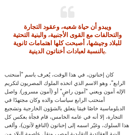
ويبدو أن حياة شعبه، وعقود التجارة
والتحالفات مع القوى الأجنبية، والبنية التحتية
للبلاد وجيشها، أصبحت كلها اهتمامات ثانوية
بالنسبة لعبادات أخناتون الدينية.
كان إخناتون، في هذا الوقت، يُعرف باسم "أمنحتب
الرابع"، وهو الاسم الذي اتخذه الملوك المصريون لتكريم
الإله آمون ويعني "آمون راضٍ" أو (آمون مسرور). واصل
أمنحتب الرابع سياسات والده وكان مجتهدًا في
الدبلوماسية خاصًا فيمَا يتعلق بالشؤون الخارجية وتشجيع
التجارة، إلا أنه في عامه الخامس، قام فجأة بعكس كل
هذا السلوك، وغيّر اسمه إلى إخناتون (النافع لآتون)، وألغى
البنية العقائدية التقليدية لمصر، ونقل عاصمة البلاد من