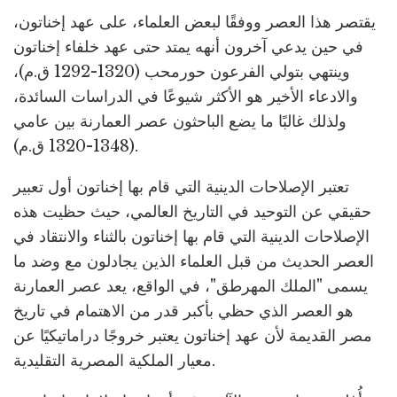
يقتصر هذا العصر ووفقًا لبعض العلماء، على عهد إخناتون،
في حين يدعي آخرون أنهه يمتد حتى عهد خلفاء إخناتون
وينتهي بتولي الفرعون حورمحب (1320-1292 ق.م)،
والادعاء الأخير هو الأكثر شيوعًا في الدراسات السائدة،
ولذلك غالبًا ما يضع الباحثون عصر العمارنة بين عامي
(1348-1320 ق.م).
تعتبر الإصلاحات الدينية التي قام بها إخناتون أول تعبير
حقيقي عن التوحيد في التاريخ العالمي، حيث حظيت هذه
الإصلاحات الدينية التي قام بها إخناتون بالثناء والانتقاد في
العصر الحديث من قبل العلماء الذين يجادلون مع وضد ما
يسمى "الملك المهرطق"، في الواقع، يعد عصر العمارنة
هو العصر الذي حظي بأكبر قدر من الاهتمام في تاريخ
مصر القديمة لأن عهد إخناتون يعتبر خروجًا دراماتيكيًا عن
معيار الملكية المصرية التقليدية.