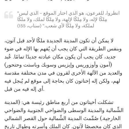
"انظروا، للفرعون، هو الذي اختار الموقع – الذي ليس
مِلكًا لإله، ولا مِلكًا لإلهة، ولا مِلكًا لملك، ولا ملكًا
لملكة، ولا مِلكًا لأي شعب." (سناب، 155)
لا يمكن أن تكون المدينة الجديدة ملكًا لأحد قبل آتون،
وبنفس الطريقة التي كان يجب أن يُفهم بها الإله في ضوء
جديد، كان يجب أن يكون مكان عبادته جديدًا تمامًا. عُبد
(آمون وأوزوريس وإيزيس وسوبك وباستت وحتحور)
والعديد من الآلهة الأخرى لقرون في مدن مختلفة مقدسة
لهم، ولكن إله إخناتون كان بحاجة إلى موقع لم يُبجل فيه
أي إله فيه من قبل.
تشكلت أخيتاتون من أربع مناطق رئيسة هي: (المدينة
الشِّمالية والمدينة الوسطى والضواحي الجنوبية والضواحي
الخارجية.) صُمِّمتَ المدينة الشِّمالية حول القصر الشمالي
الذي كان مخصصًا لآتون. كان الملك وأسرته وطوال تاريخ