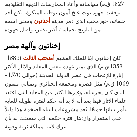
1327 ق.م) سياساته وأعاد الممارسات الدينية التقليدية.
توقفت جهود توت عنخ آمون بوفاته المبكرة، لكن أحد
خلفائه، حورمحب الذي دمر مدينة
أخناتون
ومحى اسمه
من التاريخ بحماسة أكبر بكثير، واصل جهوده.
إخناتون وآلهة مصر
كان إخناتون ابنًا للملك العظيم
أمنحتب الثالث
(1386-
1353 ق.م) الذي تميز عهده ببعض المعابد والآثار الأكثر
إثارة للإعجاب في عصر الدولة الحديثة (حوالي 1570 -
1069 ق.م) مثل قصره ومجمعه الجنائزي وتمثالي ممنون
الذي كان يحرساه، وغيرها الكثير من المعابد التي اعتقد
علماء الآثار فيمَا بعد أنه لا بد أنه حكم لفترة طويلة للغاية
ليأمر ببنائها جميعًا. تُعد مشروعات البناء الضخمة هذا دليلاً
على استقرار وازدهار فترة حكمه التي سمحت له بأن
يترك لابنه مملكة ثرية وقوية.