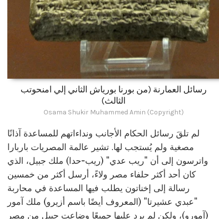
رسائل العمارنة (من بورنا بورياش الثاني إلي امنحوتب
الثالث)
Osama Shukir Muhammed Amin (Copyright)
لم تلقَ رسائل الحكام الأجانب ونداءاتهم للمساعدة آذانًا
مصغية ولم يُستجب لها. تشير عالمة المصريات باربارا
واترسون إلى أن "ريب عدي" (ريب-حدا) ملك جبيل، الذي
كان أحد أكثر حلفاء مصر ولاءً، أرسل أكثر من خمسين
رسالة إلى إخناتون يطلب فيها المساعدة في محاربة
"عبدي عشيرتا" (المعروف أيضًا باسم أزيرو) ملك آمور
(آمورو)، ولكن لم يرد عليها جميعًا وضاعت جبيل من مصر