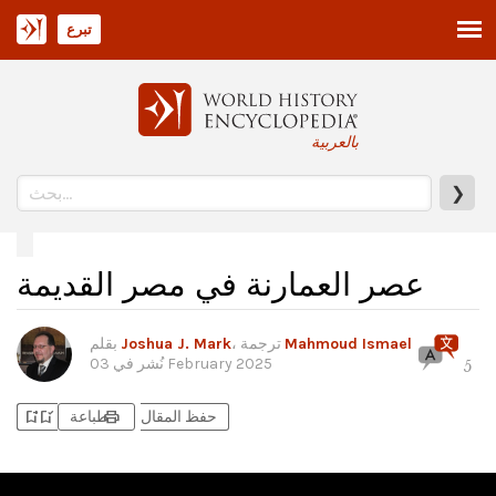
تبرع
بالعربية
❯
عصر العمارنة في مصر القديمة
Mahmoud Ismael
، ترجمة
Joshua J. Mark
بقلم
03 February 2025
نُشر في
5
bookmark_add
bookmark_added
print
حفظ المقال
طباعة