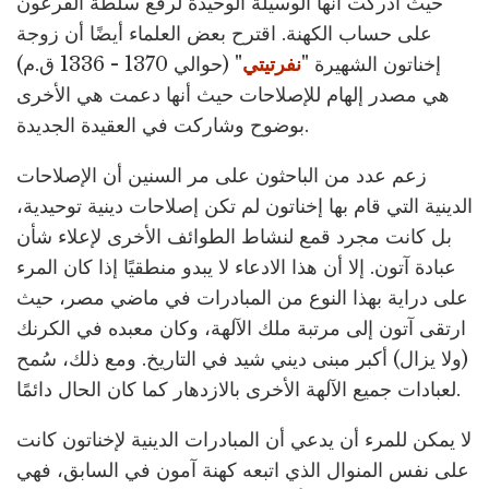
حيث أدركت أنها الوسيلة الوحيدة لرفع سلطة الفرعون
على حساب الكهنة. اقترح بعض العلماء أيضًا أن زوجة
إخناتون الشهيرة "
نفرتيتي
" (حوالي 1370 - 1336 ق.م)
هي مصدر إلهام للإصلاحات حيث أنها دعمت هي الأخرى
بوضوح وشاركت في العقيدة الجديدة.
زعم عدد من الباحثون على مر السنين أن الإصلاحات
الدينية التي قام بها إخناتون لم تكن إصلاحات دينية توحيدية،
بل كانت مجرد قمع لنشاط الطوائف الأخرى لإعلاء شأن
عبادة آتون. إلا أن هذا الادعاء لا يبدو منطقيًا إذا كان المرء
على دراية بهذا النوع من المبادرات في ماضي مصر، حيث
ارتقى آتون إلى مرتبة ملك الآلهة، وكان معبده في الكرنك
(ولا يزال) أكبر مبنى ديني شيد في التاريخ. ومع ذلك، سُمح
لعبادات جميع الآلهة الأخرى بالازدهار كما كان الحال دائمًا.
لا يمكن للمرء أن يدعي أن المبادرات الدينية لإخناتون كانت
على نفس المنوال الذي اتبعه كهنة آمون في السابق، فهي