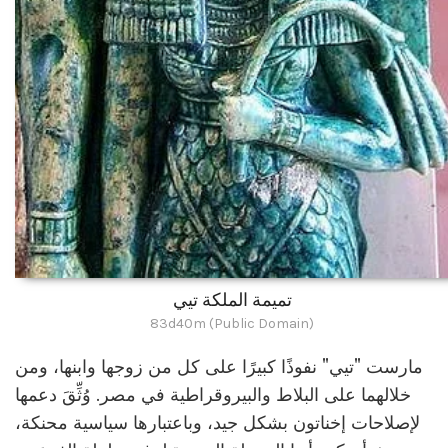
تميمة الملكة تيي
83d40m (Public Domain)
مارست "تيي" نفوذًا كبيرًا على كل من زوجها وابنها، ومن
خلالهما على البلاط والبيروقراطية في مصر. وُثِّقَ دعمها
لإصلاحات إخناتون بشكل جيد، وباعتبارها سياسية محنكة،