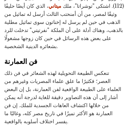
(112). اشتكى "توشراتا"، ملك
ميتاني
، الذي كان أيضًا حليفًا
وثيقًا لمصر، من أن أمنحتب الثالث أرسل له تماثيل من
الذهب في حين لم يرسل له إخناتون سوى تماثيل مطلية
بالذهب، وهناك أدلة على أن الملكة "نفرتيتي" تدخلت للرد
على بعض هذه الرسائل في حين كان زوجها مشغولًا
بشعائره الدينية الشخصية.
فن العمارنة
تنعكس الطبيعة التحويلية لهذه الشعائر في فن ذلك
العصر؛ فكثيرًا ما علق علماء المصريات وغيرهم من
العلماء على الطبيعة الواقعية لفن العمارنة، بل إن البعض
أشار إلى أن هذه التصاوير دقيقة للغاية لدرجة أنه يمكن
من خلالها اكتشاف العاهات الجسدية للملك. إن فن
العمارنة هو الأكثر تميزًا في تاريخ مصر كله، وغالبًا ما
يفسر اختلاف أسلوبه بالواقعية.