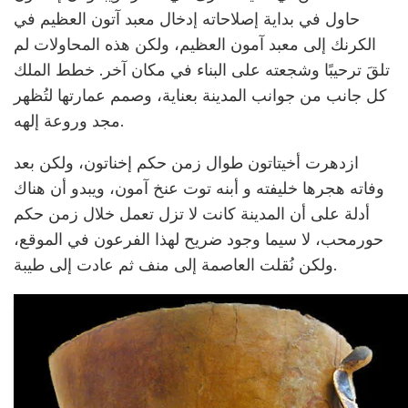
حاول في بداية إصلاحاته إدخال معبد آتون العظيم في
الكرنك إلى معبد آمون العظيم، ولكن هذه المحاولات لم
تلقَ ترحيبًا وشجعته على البناء في مكان آخر. خطط الملك
كل جانب من جوانب المدينة بعناية، وصمم عمارتها لتُظهر
مجد وروعة إلهه.
ازدهرت أخيتاتون طوال زمن حكم إخناتون، ولكن بعد
وفاته هجرها خليفته و أبنه توت عنخ آمون، ويبدو أن هناك
أدلة على أن المدينة كانت لا تزل تعمل خلال زمن حكم
حورمحب، لا سيما وجود ضريح لهذا الفرعون في الموقع،
ولكن نُقلت العاصمة إلى منف ثم عادت إلى طيبة.