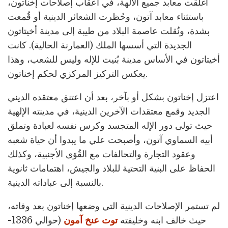
أُغلقت معابد جميع الآلهة، في أعقاب إصلاحات إخناتون،
باستثناء معابد آتون، وحُظرت الشعائر الدينية أو قُمعت
بشدة، ونُقلت عاصمة البلاد من طيبة إلى مدينة أخيتاتون
الجديدة التي أسسها الملك (العمارنة الحالية). كانت
أخيتاتون في الأساس مدينة بُنيت للإله وليس للشعب، وهذا
يعكس التركيز المركزي لحكم إخناتون.
اعتزل إخناتون بشكل أو بآخر، بعد أن اعتنق معتقده الديني
الجديد وقمع معتقدات الآخرين الدينية، في مدينته الإلهية
حيث تولى دور الإله المتجسد وكرس نفسه لعبادة وتملق
أبيه السماوي آتون، وأصبحت علي ما يبدوا أن حياة شعبه
وعقود التجارة والتحالفات مع القُوَى الأجنبية، وكذلك
الحفاظ على البنية التحتية للبلاد والجيش، اهتمامات ثانوية
بالنسبة إلى عباداته الدينية.
لم تستمر الإصلاحات الدينية التي وضعها إخناتون بعد وفاته،
حيث خالف ابنه وخليفته
توت عنخ آمون
(حوالي 1336-