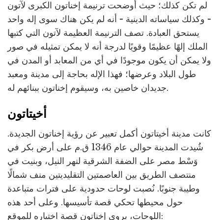
لم تكن كذلك؛ حيث أوضحت ترنيمة إخناتون الكبرى لآتون
- وكذلك سياساته الدينية - أنه لم يكن هناك سوى إله واحد
يستحق العبادة. تصف الترنيمة العظيمة لآتون التي كتبها
الملك إلهًا عظيمًا وقويًا لدرجة أنه لا يمكن تمثيله في صور
ولا يمكن أن يكون موجودًا في أي من المعابد أو المدن في
طول البلاد وعرضها؛ فهذا الإله بحاجة إلى مدينة ومعبد
جديدان خاصين به، وسيقوم إخناتون ببنائهم له.
أخيتاتون
كانت مدينة أخيتاتون أكمل تعبير عن رؤية إخناتون الجديدة.
شُيدت المدينة حوالي عام 1346 ق.م على أرض بكر في
وَسْط مصر على الضفة الشرقية لنهر النيل، وبنيت في
منتصف الطريق بين العاصمتين التقليديتين منف شمالًا
وطيبة جنوبًا. نُصبت لوحات حدودية على فترات متباعدة
حول محيطها تحكي قصة تأسيسها. وعلى أحد هذه
اللوحات، يروي إخناتون قصة اختياره للموقع: