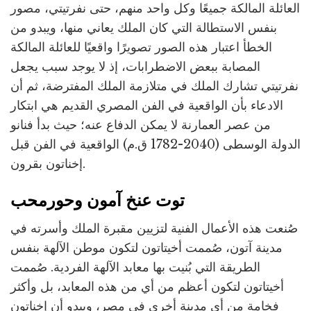
العائلة المالكة جميعًا وكل واحد منهم، حتى نفرتيتي، مصور
بنفس الاستطالة التي كان الملك يعاني منها، ويبدو من
الخطأ اعتبار هذه الصور تصويرًا واقعيًا للعائلة المالكة
المصابة ببعض الاضطرابات، إذ لا يوجد سبب يجعل
نفرتيتي تشارك الملك في متلازمة الملك المفترضة، ثم أن
الادعاء بأن الواقعية في الفن المصري القديم هي ابتكار
من عصر العمارنة لا يمكن الدفاع عنه؛ حيث بدأ فنانو
الدولة الوسطى (2040-1782 ق.م) الواقعية في الفن قبل
إخناتون بقرون.
توت عنخ آمون وحورمحب
صُنعت هذه الأعمال الفنية لتزيين مقبرة الملك وأسرته في
مدينة آتون، صُممت أخيتاتون لتكون موطن الآلهة بنفس
الطريقة التي بُنيت بها معابد الآلهة الفردية. صُممت
أخيتاتون لتكون أعظم من أي من هذه المعابد، بل وأكثر
فخامة من أي مدينة أخرى في مصر، ويبدو أن إخناتون