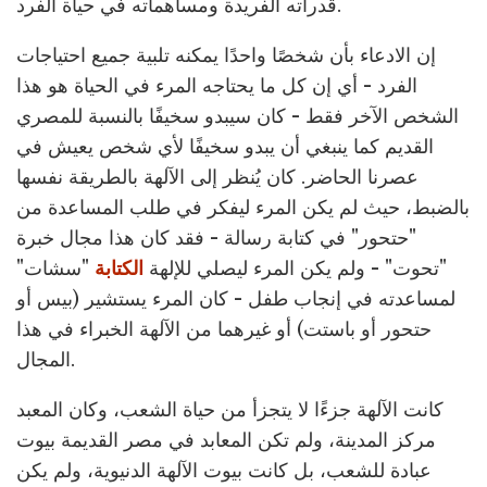
قدراته الفريدة ومساهماته في حياة الفرد.
إن الادعاء بأن شخصًا واحدًا يمكنه تلبية جميع احتياجات
الفرد - أي إن كل ما يحتاجه المرء في الحياة هو هذا
الشخص الآخر فقط - كان سيبدو سخيفًا بالنسبة للمصري
القديم كما ينبغي أن يبدو سخيفًا لأي شخص يعيش في
عصرنا الحاضر. كان يُنظر إلى الآلهة بالطريقة نفسها
بالضبط، حيث لم يكن المرء ليفكر في طلب المساعدة من
"حتحور" في كتابة رسالة - فقد كان هذا مجال خبرة
"تحوت" - ولم يكن المرء ليصلي للإلهة
الكتابة
"سشات"
لمساعدته في إنجاب طفل - كان المرء يستشير (بيس أو
حتحور أو باستت) أو غيرهما من الآلهة الخبراء في هذا
المجال.
كانت الآلهة جزءًا لا يتجزأ من حياة الشعب، وكان المعبد
مركز المدينة، ولم تكن المعابد في مصر القديمة بيوت
عبادة للشعب، بل كانت بيوت الآلهة الدنيوية، ولم يكن