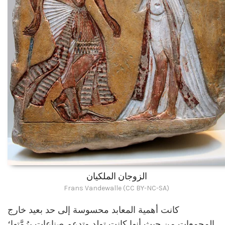
الزوجان الملكيان
Frans Vandewalle (CC BY-NC-SA)
كانت أهمية المعابد محسوسة إلى حد بعيد خارج
المجمعات من حيث أنها كانت تولد وتدعم صناعات بِرُمَّتها؛