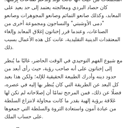
كان حصاد البردي ومعالجته يعتمد إلى حد بعيد على
المعابد، وكذلك صانعو التمائم وصانعو المجوهرات وصانعو
"دمى الأوشبتي" والنساجون ومجموعة أخرى من
الصناعات، وعندما قرر إخناتون إغلاق المعابد وإلغاء
المعتقدات الدينية التقليدية، عانت كل هذه الأعمال بسبب
ذلك.
مع شيوع الفهم التوحيدي في الوقت الحاضر، غالبًا ما يُنظر
إلى إخناتون على أنه صاحب رؤية، حيث رأى أبعد من
حدود دينه وأدرك الطبيعة الحقيقية للإله؛ ولكن هذا بعيد
كل البعد عن الطريقة التي كان يُنظر بها إليه في عصره،
فضلًا عن ذلك، فمن المرجح تمامًا أن إصلاحاته لم تكن لها
عَلاقة برؤية إلهية بقدر ما كانت محاولة لانتزاع السلطة
من عبادة آمون واستعادة الثروة والسلطة التي جمعوها
على حساب الملك.