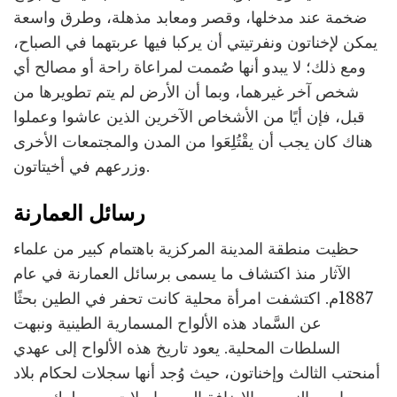
ضخمة عند مدخلها، وقصر ومعابد مذهلة، وطرق واسعة
يمكن لإخناتون ونفرتيتي أن يركبا فيها عربتهما في الصباح،
ومع ذلك؛ لا يبدو أنها صُممت لمراعاة راحة أو مصالح أي
شخص آخر غيرهما، وبما أن الأرض لم يتم تطويرها من
قبل، فإن أيًا من الأشخاص الآخرين الذين عاشوا وعملوا
هناك كان يجب أن يقْتُلِعَوا من المدن والمجتمعات الأخرى
وزرعهم في أخيتاتون.
رسائل العمارنة
حظيت منطقة المدينة المركزية باهتمام كبير من علماء
الآثار منذ اكتشاف ما يسمى برسائل العمارنة في عام
1887م. اكتشفت امرأة محلية كانت تحفر في الطين بحثًا
عن السَّماد هذه الألواح المسمارية الطينية ونبهت
السلطات المحلية. يعود تاريخ هذه الألواح إلى عهدي
أمنحتب الثالث وإخناتون، حيث وُجد أنها سجلات لحكام بلاد