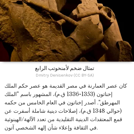
تمثال ضخم لأمنحوتب الرابع
Dmitry Denisenkov (CC BY-SA)
كان عصر العمارنة في مصر القديمة هو عصر حكم الملك
إخناتون (1353-1336 ق.م)، المشهور باسم "الملك
المهرطق". أصدر إخناتون في العام الخامس من حكمه
(حوالي 1348 ق.م)، إصلاحات دينية شاملة أسفرت عن
قمع المعتقدات الدينية التقليدية من تعدد الآلهة/الهينوثية
في الثقافة وإعلاء شأن إلهه الشخصي آتون.