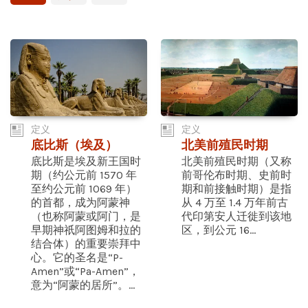
定义
定义
底比斯（埃及）
北美前殖民时期
底比斯是埃及新王国时
北美前殖民时期（又称
期（约公元前 1570 年
前哥伦布时期、史前时
至约公元前 1069 年）
期和前接触时期）是指
的首都，成为阿蒙神
从 4 万至 1.4 万年前古
（也称阿蒙或阿门，是
代印第安人迁徙到该地
早期神祇阿图姆和拉的
区，到公元 16...
结合体）的重要崇拜中
心。它的圣名是“P-
Amen”或“Pa-Amen”，
意为“阿蒙的居所”。...