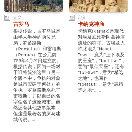
定义
定义
古罗马
卡纳克神庙
根据传说，古罗马城是
卡纳克(Karnak)是现代
由半人半神的两位兄
对埃及底比斯阿蒙神庙
弟，罗慕路斯
遗址的称呼。古埃及人
（Romulus）和雷穆斯
称此地为“Nesut-
（Remus）在公元前
Towi”，意为“上下埃及
753年4月21日建立的。
的王座”，“Ipet-Iset”，
根据传说，因为一场对
意为“最佳宝座”，还有
于谁将统治这里（另一
“Ipt-Swt”，意为“精选
个版本中，争执的对象
之地”，也写作
是城市应建于何处）的
“Ipetsut”，意为“最精
争执，罗慕路斯杀死了
选之地”。...
雷穆斯，并以自己的名
字命名了这座城市。虽
然还有其他故事版本，
但这是最著名的罗马建
城传说。...