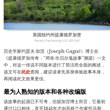
美国纽约州提康德罗加堡
Peretz Partensky (CC BY-SA)
历史学家约瑟夫·加涅（Joseph Gagné）博士在
《提康德罗加传奇：“邓肯·坎贝尔鬼故事”溯源》一文
中，对这一传说不同版本进行了简洁而全面的阐述，
该文可在
此处
查阅，建议读者先亲身体验故事本身，
再阅读此文效果更佳。
最为人熟知的版本和各种改编版
该故事的起源已不可考，但据加涅博士所言，它最初
通过口口相传，直至1841年才由苏格兰作家托马斯·