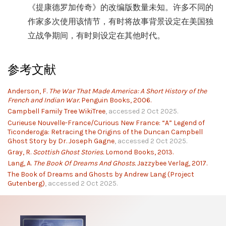
《提康德罗加传奇》的改编版数量未知。许多不同的
作家多次使用该情节，有时将故事背景设定在美国独
立战争期间，有时则设定在其他时代。
参考文献
Anderson, F.
The War That Made America: A Short History of the
French and Indian War.
Penguin Books, 2006.
Campbell Family Tree WikiTree
, accessed 2 Oct 2025.
Curieuse Nouvelle-France/Curious New France: “A” Legend of
Ticonderoga: Retracing the Origins of the Duncan Campbell
Ghost Story by Dr. Joseph Gagne
, accessed 2 Oct 2025.
Gray, R.
Scottish Ghost Stories.
Lomond Books, 2013.
Lang, A.
The Book Of Dreams And Ghosts.
Jazzybee Verlag, 2017.
The Book of Dreams and Ghosts by Andrew Lang (Project
Gutenberg)
, accessed 2 Oct 2025.