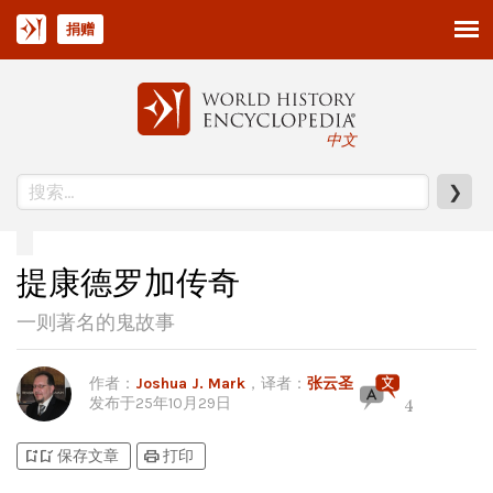
捐赠
中文
❯
提康德罗加传奇
一则著名的鬼故事
作者
：
Joshua J. Mark
，译者：
张云圣
发布于
25年10月29日
4
bookmark_add
bookmark_added
print
保存文章
打印