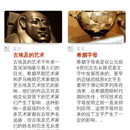
定义
定义
古埃及的艺术
希腊字母
古埃及的艺术千年来一
希腊字母表是在公元前
直深深地吸引着人们的
8世纪左右从腓尼基文
目光。希腊早期艺术家
字中发展而来的。更早
和罗马晚期艺术家都深
的迈锡尼线形B文字主
受古埃及艺术技艺的影
要用于簿记和罗列库存
响，他们的作品又对其
清单，在希腊黑暗时代
他文化背景下的艺术家
期间失传，书写技术在
们产生了影响，这种影
字母发明之前一直未得
响一直延续到今天。很
到应用，这类字母对后
多艺术家都在后世声名
来的拉丁文字产生了一
远扬，但古埃及艺术家
定的影响。...
们的姓名则完全无从查