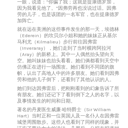
一眼，说道：“你骗了我；这就是提康德罗加，
因为我看见他了。”因弗劳再也没说过话。因弗
劳的儿子，也是该团的一名军官，也在提康德罗
加阵亡。
就在远在美洲的这些事件发生的那一天，埃德林
（Ederein）的坎贝尔小姐和她的妹妹正从基尔
马利尤（Kilmalieu）步行前往因弗雷
（Inveraray），她们走到了当时横跨阿拉河
（Aray）的新桥上。其中一人偶然抬头望向天
空。她叫妹妹也抬头看看。她们俩都看到天空中
仿佛正在进行一场围攻。她们看到不同团的旗
帜，认出了高地人中的许多朋友。她们看到因弗
劳和他的儿子倒下，还看到了其他认识的人。
她们到达因弗雷后，把刚刚看到的幻象告诉了所
有朋友。她们还记下了看到倒下之人的名字，以
及事情发生的时间和日期。
著名的丹麦医生威廉·哈特爵士（Sir William
Hart）当时正和一位英国人及一名仆人在因弗雷
城堡周围散步。这些人也看到了同样的现象，并