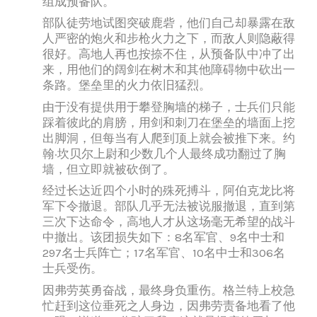
组成预备队。
部队徒劳地试图突破鹿砦，他们自己却暴露在敌
人严密的炮火和步枪火力之下，而敌人则隐蔽得
很好。高地人再也按捺不住，从预备队中冲了出
来，用他们的阔剑在树木和其他障碍物中砍出一
条路。堡垒里的火力依旧猛烈。
由于没有提供用于攀登胸墙的梯子，士兵们只能
踩着彼此的肩膀，用剑和刺刀在堡垒的墙面上挖
出脚洞，但每当有人爬到顶上就会被推下来。约
翰·坎贝尔上尉和少数几个人最终成功翻过了胸
墙，但立即就被砍倒了。
经过长达近四个小时的殊死搏斗，阿伯克龙比将
军下令撤退。部队几乎无法被说服撤退，直到第
三次下达命令，高地人才从这场毫无希望的战斗
中撤出。该团损失如下：8名军官、9名中士和
297名士兵阵亡；17名军官、10名中士和306名
士兵受伤。
因弗劳英勇奋战，最终身负重伤。格兰特上校急
忙赶到这位垂死之人身边，因弗劳责备地看了他