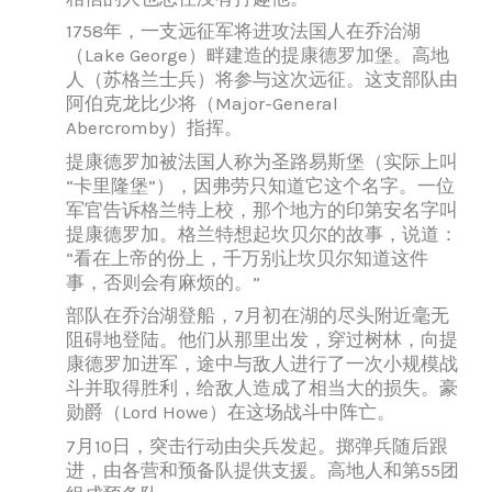
1758年，一支远征军将进攻法国人在乔治湖
（Lake George）畔建造的提康德罗加堡。高地
人（苏格兰士兵）将参与这次远征。这支部队由
阿伯克龙比少将（Major-General
Abercromby）指挥。
提康德罗加被法国人称为圣路易斯堡（实际上叫
“卡里隆堡”），因弗劳只知道它这个名字。一位
军官告诉格兰特上校，那个地方的印第安名字叫
提康德罗加。格兰特想起坎贝尔的故事，说道：
“看在上帝的份上，千万别让坎贝尔知道这件
事，否则会有麻烦的。”
部队在乔治湖登船，7月初在湖的尽头附近毫无
阻碍地登陆。他们从那里出发，穿过树林，向提
康德罗加进军，途中与敌人进行了一次小规模战
斗并取得胜利，给敌人造成了相当大的损失。豪
勋爵（Lord Howe）在这场战斗中阵亡。
7月10日，突击行动由尖兵发起。掷弹兵随后跟
进，由各营和预备队提供支援。高地人和第55团