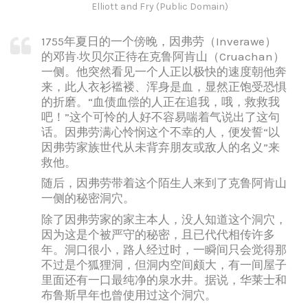
Elliott and Fry (Public Domain)
1755年夏日的一个傍晚，因弗劳（Inverawe）
的邓肯·坎贝尔正待在克鲁阿肯山（Cruachan）
一侧。他突然看见一个人正以极快的速度朝他奔
来，此人衣衫褴褛、浑身是血，显然正饱受恐惧
的折磨。“血债血偿的人正在追我，哦，救救我
吧！”这个可怜的人好不容易喘着气说出了这句
话。因弗劳满心怜悯这个不幸的人，便发誓“以
因弗劳家族世代从未背弃朋友或敌人的名义”来
救他。
随后，因弗劳带着这个陌生人来到了克鲁阿肯山
一侧的秘密洞穴。
除了因弗劳家的家主本人，没人知道这个洞穴，
因为这是个被严守的秘密，且已代代相传许多
年。洞口很小，路人经过时，一瞬间只会觉得那
不过是个狐狸洞，但洞内空间颇大，有一间屋子
里面还有一口最纯净的泉水井。据说，华莱士和
布鲁斯早年也曾使用过这个洞穴。