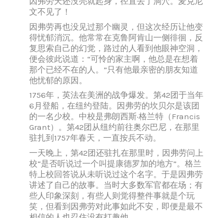
因弗劳天还没亮就起身，径直去了洞穴。麦克尼
文不见了！
因弗劳再也没见过那个幽灵，但这次经历让他变
得忧郁消沉。他常常在克鲁阿肯山一侧徘徊，反
复思索自己的幻觉，路过的人看到他眼神空洞，
便会彼此说道：“可怜的家主啊，他总是在想着
那个已经不在的人。”只有他最亲密的朋友知道
他忧郁的原因。
1756年，英法在美洲的战争爆发。第42团于当年
6月登船，在纽约登陆。因弗劳的坎贝尔是该团
的一名少校。中校是弗朗西斯·格兰特（Francis
Grant）。第42团从纽约前往奥尔巴尼，在那里
驻扎到1757年春天，一直按兵不动。
一天晚上，第42团还驻扎在那里时，因弗劳问上
校“是否听说过一个叫提康德罗加的地方”。格兰
特上校回答说从未听说过这个名字。于是因弗劳
讲述了自己的故事。当时大多数军官都在场；有
些人印象深刻，有些人则觉得整件事就是个玩
笑，但看到因弗劳对此事如此不安，即便是最不
相信的人也忍住没有打趣他。