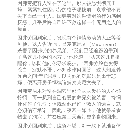
因弗劳把客人留在了这里。那人被恐惧彻底击
垮，紧紧抓住因弗劳的格子呢披肩，哀求他不要
丢下自己一个人。因弗劳对这种懦弱的行为感到
厌恶，几乎后悔自己许下救这样一个无用之人的
诺言。
因弗劳回到家后，发现有个神情激动的人正等着
见他。这人告诉他，是麦克尼文（Macniven）
杀害了因弗劳的养兄弟。“我们已经追踪凶手到
了离这儿不远的地方，”他说道，“我来这儿是提
醒你，以防他向你寻求庇护。”因弗劳脸色变得
苍白，沉默不语，不知该作何回答。这人知道养
兄弟之间情谊深厚，以为他的沉默只是出于悲
痛，便离开房子继续追捕麦克尼文去了。
因弗劳原本对留在洞穴里那个瑟瑟发抖的人心怀
怜悯，可一想到自己心爱的养兄弟被杀害，怜悯
便化作了仇恨；但既然他已许下救人的诺言，就
必须信守承诺。因此，夜幕一降临，他就带着食
物去了洞穴，并答应第二天会带更多食物回来。
因弗劳回到家后，疲惫不堪，刚一躺下就准备休