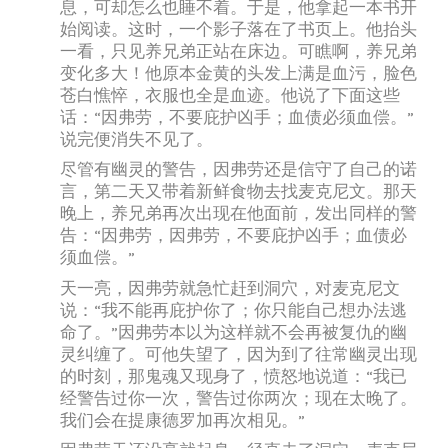
息，可却怎么也睡不着。于是，他拿起一本书开
始阅读。这时，一个影子落在了书页上。他抬头
一看，只见养兄弟正站在床边。可瞧啊，养兄弟
变化多大！他原本金黄的头发上满是血污，脸色
苍白憔悴，衣服也全是血迹。他说了下面这些
话：“因弗劳，不要庇护凶手；血债必须血偿。”
说完便消失不见了。
尽管有幽灵的警告，因弗劳还是信守了自己的诺
言，第二天又带着新鲜食物去找麦克尼文。那天
晚上，养兄弟再次出现在他面前，发出同样的警
告：“因弗劳，因弗劳，不要庇护凶手；血债必
须血偿。”
天一亮，因弗劳就急忙赶到洞穴，对麦克尼文
说：“我不能再庇护你了；你只能自己想办法逃
命了。”因弗劳本以为这样就不会再被复仇的幽
灵纠缠了。可他失望了，因为到了往常幽灵出现
的时刻，那鬼魂又现身了，愤怒地说道：“我已
经警告过你一次，警告过你两次；现在太晚了。
我们会在提康德罗加再次相见。”