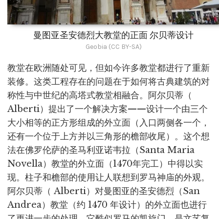
曼图亚圣安德烈大教堂的正面 尔贝蒂设计
Geobia (CC BY-SA)
教堂在欧洲随处可见，但如今许多教堂都进行了重新
装修。这类工程存在的问题在于如何将古典建筑的对
称性与中世纪的高塔式教堂相融合。阿尔贝蒂（
Alberti）提出了一个解决方案——设计一个由三个
大小相等的正方形组成的外立面（入口两侧各一个，
还有一个位于上方并以三角形的檐部收尾）。这个想
法在佛罗伦萨的圣马利亚诺韦拉（Santa Maria
Novella）教堂的外立面（1470年完工）中得以实
现。柱子和檐部的使用让人联想到罗马神庙的外观。
阿尔贝蒂（ Alberti）对曼图亚的圣安德烈（San
Andrea）教堂（约 1470 年设计）的外立面也进行
了更进一步的处理。它酷似罗马的凯旋门，是文艺复