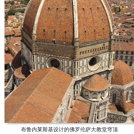
布鲁内莱斯基设计的佛罗伦萨大教堂穹顶