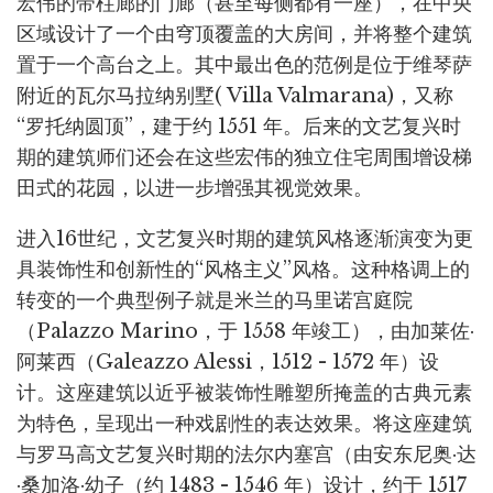
宏伟的带柱廊的门廊（甚至每侧都有一座），在中央
区域设计了一个由穹顶覆盖的大房间，并将整个建筑
置于一个高台之上。其中最出色的范例是位于维琴萨
附近的瓦尔马拉纳别墅( Villa Valmarana)，又称
“罗托纳圆顶”，建于约 1551 年。后来的文艺复兴时
期的建筑师们还会在这些宏伟的独立住宅周围增设梯
田式的花园，以进一步增强其视觉效果。
进入16世纪，文艺复兴时期的建筑风格逐渐演变为更
具装饰性和创新性的“风格主义”风格。这种格调上的
转变的一个典型例子就是米兰的马里诺宫庭院
（Palazzo Marino，于 1558 年竣工），由加莱佐·
阿莱西（Galeazzo Alessi，1512 - 1572 年）设
计。这座建筑以近乎被装饰性雕塑所掩盖的古典元素
为特色，呈现出一种戏剧性的表达效果。将这座建筑
与罗马高文艺复兴时期的法尔内塞宫（由安东尼奥·达
·桑加洛·幼子（约 1483 - 1546 年）设计，约于 1517