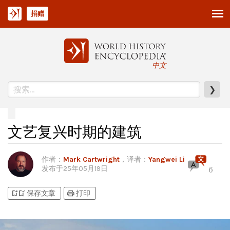
捐赠
中文
❯
文艺复兴时期的建筑
作者
：
Mark Cartwright
，译者：
Yangwei Li
发布于
25年05月19日
6
bookmark_add
bookmark_added
print
保存文章
打印