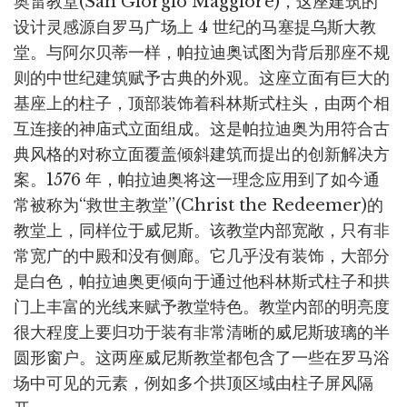
奥雷教堂(San Giorgio Maggiore)，这座建筑的
设计灵感源自罗马广场上 4 世纪的马塞提乌斯大教
堂。与阿尔贝蒂一样，帕拉迪奥试图为背后那座不规
则的中世纪建筑赋予古典的外观。这座立面有巨大的
基座上的柱子，顶部装饰着科林斯式柱头，由两个相
互连接的神庙式立面组成。这是帕拉迪奥为用符合古
典风格的对称立面覆盖倾斜建筑而提出的创新解决方
案。1576 年，帕拉迪奥将这一理念应用到了如今通
常被称为“救世主教堂”(Christ the Redeemer)的
教堂上，同样位于威尼斯。该教堂内部宽敞，只有非
常宽广的中殿和没有侧廊。它几乎没有装饰，大部分
是白色，帕拉迪奥更倾向于通过他科林斯式柱子和拱
门上丰富的光线来赋予教堂特色。教堂内部的明亮度
很大程度上要归功于装有非常清晰的威尼斯玻璃的半
圆形窗户。这两座威尼斯教堂都包含了一些在罗马浴
场中可见的元素，例如多个拱顶区域由柱子屏风隔