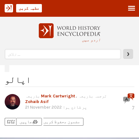
عطیہ کریں
اردو میں
❯
اپالو
، ترجمہ بذریعہ
Mark Cartwright
بذریعہ
Zohaib Asif
پر شائع ہوا
21 November 2022
7
bookmark_add
bookmark_added
print
مضمون محفوظ کریں
چھاپیں