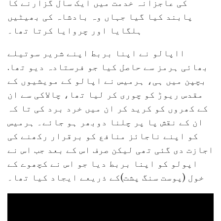
کی عاجزانہ خدمت میں ایک سال گزارنے کا
پابند کیا گیا جہاں وہ بادشاہ کی بھیٹیں
ہلگایا اور چروایا کرتا تھا۔
ااپالو نے اپنا بربط اپنے شریر سوتیلے
بھائی ہرمز سے حاصل کیا جو فرستادہ دیو تھا.
بچپن میں ہی، ہرمیس نے اپالو کے مویشیوں کے
مقدس ریوڑ کو چوری کر لیا تھا، چالاکی سے ان
کے کھروں کو کرید کر ان میں خرد برد کی تا کہ
ان کے نقش پا پر چلنا دوبھر ہو جائے۔ ہرمیس
کو اپنے ناجائز منافع کو برقرار رکھنے کی
اجازت دی گئی تھی لیکن صرف اس کے بعد جب اس نے
اپولو کو اپنا بربط دیا جو اس نے کچھوے کے
خول (پوست سنگ پشت)کے ذریعے ایجاد کیا تھا۔