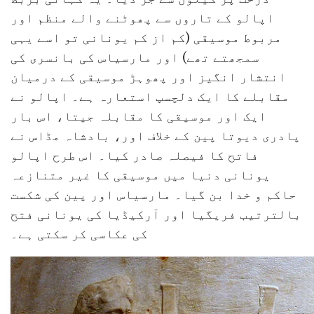
اپالو کے تاروں سے پھوٹنے والے منظم اور
مربوط موسیقی (کم از کم یونانی تو اسے یہی
سمجھتے تھے) اور مارسیاس کی بانسری کی
انتشار انگیز اور پھوہڑ موسیقی کے درمیان
مقابلے کا ایک دلچسپ استعارہ ہے۔ اپالو نے
ایک اور موسیقی کا مقابلہ جیتا، اس بار
پادری دیوتا پین کے خلاف اور، بادشاہ مڈاس نے
فاتح کا فیصلہ صادر کیا۔ اس طرح اپالو
یونانی دنیا میں موسیقی کا غیر متنازعہ
حاکم و خدا بن گیا۔ مارسیاس اور پین کی شکست
بالترتیب فریگیا اور آرکیڈیا کی یونانی فتح
کی عکاسی کر سکتی ہے۔