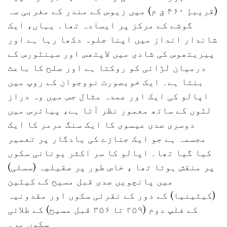
(قریباِِ ۴۶۰ ق م) میں زیوس کے مندر کے مغربی سہ
گوشے کے مرکز پر ایسادہ تھا۔ یہاں، ایک
شاندار انداز میں اپنا جلوہ دکھا رہا ہے اور
پیریتھوس کی شادی میں لاپتھس اور سینٹورس کے
درمیان لڑائی کو روکتا ہے اور صلح کا باعث
بنتا ہے۔ ایک خوبصورت نووجوان کے روپ میں
اپالو کی ایک اور عمدہ مثال جس میں وہ دراز
لٹوں کے ساتھ معمور نظر آتا ہے، پیائرس میں
دوسری صدی عیسوی کا ایک سنگ مرمر کا ایک
مجسمہ ہے جو ایک جنازے کی یادگار پر تعمیر
کیا گیا تھا۔ اپالو کا سر اکثر یونانی سکوں
پر منقش ہوتا تھا ، خاص طور پر صقیلیہ (سسلی)
میں پانچویں صدی قبل مسیح کے کیٹین
(کیٹینیا) کے دور کے نقرئی سکوں اور مقدونیہ
کے فلپ دوم (۲۵۹ تا ۳۵۶ قبل مسیح) کے طلائی
سکوں پر۔