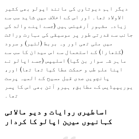
دیگر اہم دیوتاوں کی مانند اپولو بھی کثیر
الاولاد تھا۔ اور اس کے اخلاف میں شاید سب سے
زیادہ مشہور آرفیئس ہیں (جسے اپنے والد کی
جانب سے قدرتی طور پر موسیقی کی مہارت وراثت
میں ملی تھی اور وہ بربط (لئیر) و سرود
(کتھارا) کے استعمال سے اس میدان کا سب سے
ماہر شہ سوار بن گیا) اسلیپس (جسے اپالو نے
اپنا علم طب و حمکت عطا کیا تھا تھا) اور،
پانچویں صدی قبل مسیح کے المیہ پرست
یوریپیڈیس کے مطابق، ہیرو آئن بھی اس کا پسر
تھا۔
اساطیری روایات و دیو مالائی
کہانیوں میںن اپالو کا کردار