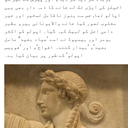
اخیلز کی ایڑی تک لے جانے کا ذمہ دار بھی یہی
اپالو تھا, جس سے ہنوز ناقابل تسخیر اور غیر
مغلوب تصور کیا جانے والایونانی ہیرو بظہر
داعی اجل کو لبیک کہہ گیا۔ اپولو کو اکثر
ہومر اور ہیسیوڈ نے اسے 'صیاد بعید" عامل
بعید'، 'بیدار کنندہ افواج'، اور 'فویبس
اپولو' کے طور پر بیان کیا ہے۔