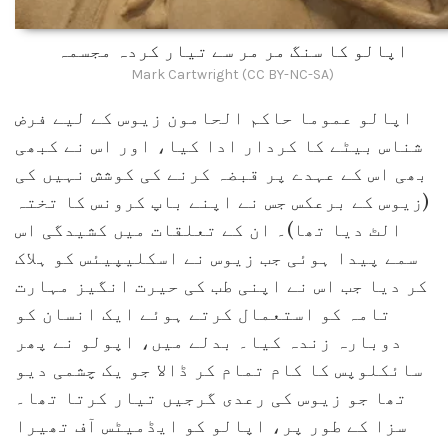
اپالو کا سنگ مر مر سے تیار کردہ مجسمہ
Mark Cartwright (CC BY-NC-SA)
اپالو عموما حاکم الحامون زیوس کے لیے فرض
شناس بیٹے کا کردار ادا کیا، اور اس نے کبھی
بھی اس کے عہدے پر قبضہ کرنے کی کوشش نہیں کی
(زیوس کے برعکس جس نے اپنے باپ کرونس کا تختہ
الٹ دیا تھا)۔ ان کے تعلقات میں کشیدگی اس
سمے پیدا ہوئی جب زیوس نے اسکلیپیئس کو ہلاک
کر دیا جب اس نے اپنی طب کی حیرت انگیز مہارت
تامہ کو استعمال کرتے ہوئے ایک انسان کو
دوبارہ زندہ کیا۔ بدلے میں، اپولو نے پھر
سائکلوپس کا کام تمام کر ڈالا جو یک چشمی دیو
تھا جو زیوس کی رعدی گرجیں تیار کرتا تھا۔
سزا کے طور پر، اپالو کو ایڈمیٹس آف تھیرا