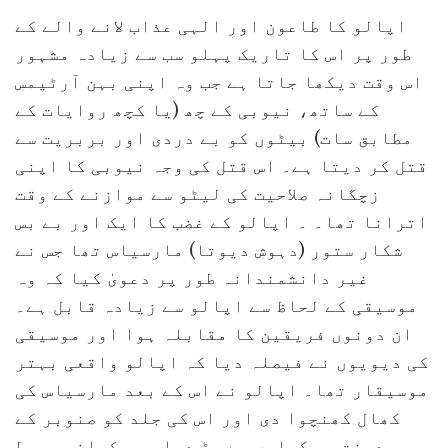
اپالو کا طاعون اور الہی عذاب لانے والے کے
طور پر اس کا تاریک پہلو سب سے زیادہ مشہور
اس وقت دیکھا جاتا ہے جب وہ اپنی بہن آرٹیمس
کے ساتھ، نیوبی کے چھ (یا کچھ روایات کے
مطابق سات) بیٹوں کو بے دردی اور بربریت سے
قتل کر دیتا ہے۔ اس قتل کی وجہ نیوبی کا اپنی
زچگانہ صلاحیت کی لیٹو سے موازنے کے وقت
اترانا تھا۔ ۔ اپالو کے غضب کا ایک اور بے بس
شکار ستور (دہوش دیوتا) مارسیاس تھا جس نے
غیر دانشمندانہ طور پر دعویٰ کیا کہ وہ
موسیقی کے لحاظ سے اپالو سے زیادہ قابل ہے۔
ان دونوں فریقین کا مقابلہ ہوا اور موسیقی
کی دیویوں نے فیصلہ دیا کہ اپالو واقعی بہتر
موسیقار تھا۔ اپالو نے اس کے بعد مارسیاس کی
کھال کھنچوا دی اور اس کی جلد کو صنوبر کے
درخت پر کیلوں سے جڑ دیا۔ یہ کہانی بربط