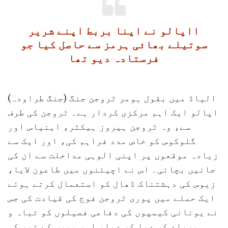
ااپالو نے اپنا بربط اپنے شریر
سوتیلے بھائی ہرمز سے حاصل کیا جو
فرستادہ دیو تھا
الیاڈ میں بقول ہومر ٹروجن جنگ (جنگ طراودہ)
اپالو ایک اہم مرکزی کردار ہے۔ ٹروجن کی طرف
سے، وہ ٹروجن ہیروز ہیکٹر، اینیاس اور
گلوکوس کو خاص مدد فراہم کی، اور ایک سے
زیادہ موقعوں پر اپنی الوہی مداخلت سے ان کی
جانیں بچائی۔ اس نے اچیئنوں میں طاعون لایا،
زیوس کی دہشتناک ڈھال کو استعمال کرتے ہوئے
ایک حملے میں پوری ٹروجن فوج کی قیادت کی جس
نے یونانی کیمپوں کی دفاعی فصیلوں کو تباہ و
برباد کر دیا کر دیا، اور پیرس کے تیر کو