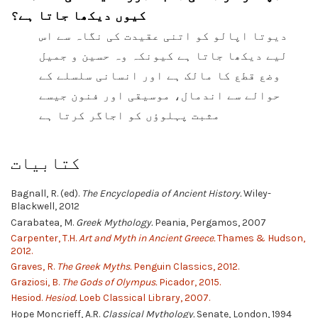
کیوں دیکھا جاتا ہے؟
دیوتا اپالو کو اتنی عقیدت کی نگاہ سے اس
لیے دیکھا جاتا ہے کیونکہ وہ حسین و جمیل
وضع قطع کا مالک ہے اور انسانی سلسلے کے
حوالے سے اندمال، موسیقی اور فنون جیسے
مثبت پہلوؤں کو اجاگر کرتا ہے
کتابیات
Bagnall, R. (ed).
The Encyclopedia of Ancient History.
Wiley-
Blackwell, 2012
Carabatea, M.
Greek Mythology.
Peania, Pergamos, 2007
Carpenter, T.H.
Art and Myth in Ancient Greece.
Thames & Hudson,
2012.
Graves, R.
The Greek Myths.
Penguin Classics, 2012.
Graziosi, B.
The Gods of Olympus.
Picador, 2015.
Hesiod.
Hesiod.
Loeb Classical Library, 2007.
Hope Moncrieff, A.R.
Classical Mythology.
Senate, London, 1994