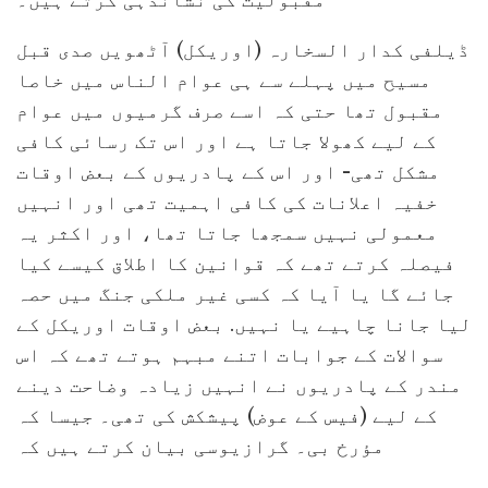
مقبولیت کی نشاندہی کرتے ہیں۔
ڈیلفی کدار السخارہ (اوریکل) آٹھویں صدی قبل
مسیح میں پہلے سے ہی عوام الناس میں خاصا
مقبول تھا حتی کہ اسے صرف گرمیوں میں عوام
کے لیے کھولا جاتا ہے اور اس تک رسائی کافی
مشکل تھی- اور اس کے پادریوں کے بعض اوقات
خفیہ اعلانات کی کافی اہمیت تھی اور انہیں
معمولی نہیں سمجھا جاتا تھا، اور اکثر یہ
فیصلہ کرتے تھے کہ قوانین کا اطلاق کیسے کیا
جائے گا یا آیا کہ کسی غیر ملکی جنگ میں حصہ
لیا جانا چاہیے یا نہیں. بعض اوقات اوریکل کے
سوالات کے جوابات اتنے مبہم ہوتے تھے کہ اس
مندر کے پادریوں نے انہیں زیادہ وضاحت دینے
کے لیے (فیس کے عوض) پیشکش کی تھی۔ جیسا کہ
مؤرخ بی۔ گرازیوسی بیان کرتے ہیں کہ