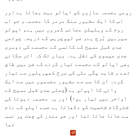
رومی مجسمہ سازوں کو اپالو بہت بھاتا ہے اور
اس کا ایک مشہور سنگ مرمر کا مجسمہ، جو اب
روم کے ویٹیکن عجائب گھروں میں ہے، اپولو
سیربین بُرج ہے، جو لیوچریس کے ذریعہ چوتھی
صدی قبل مسیح کے کانسی کے مجسمے کی دوسری
صدی عیسوی کی نقل ہے۔ یہاں تک کہ اتر سکانی
بھی اپالو کے مجسمے تیار کرنے کے فن میں طاق
تھے ، شاید پکّی مٹی کی سرخ کھپریلوں سے تیار
کردہ ان کا سب سے مشہور مجسموں میں سے ایک
وائی کا اپولو ہے (چھٹی صدی قبل مسیح کے
اواخر میں تیار ہوا) اور یہ مجسمہ دیوتا کی
شترگام شخصیت کو دکھاتا ہے جسے اپلو کے نام
سے جانا جاتا تھا اور جو مندر کی چھت پر نسب
تھا