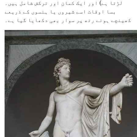
لڑتا ہے) اور ایک کمان اور ترکش شامل ہیں۔
بسا اوقات اسے شیروں یا ہنسوں کے ذریعے
کھینچے ہوئے رتھ پر سوار بھی دکھایا گیا ہے۔