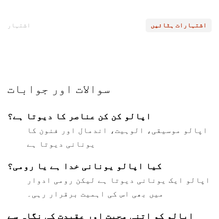
اشتہارات ہٹائیں
اشتہار
سوالات اور جوابات
اپالو کن کن عناصر کا دیوتا ہے؟
اپالو موسیقی، الوہیت، اندمال اور فنون کا
یونانی دیوتا ہے
کیا اپالو یونانی خدا ہے یا رومی؟
اپالو ایک یونانی دیوتا ہے لیکن رومی ادوار
میں بھی اس کی اہمیت برقرار رہی۔
اپالو کو اتنی محبت اور عقیدت کی نگاہ سے