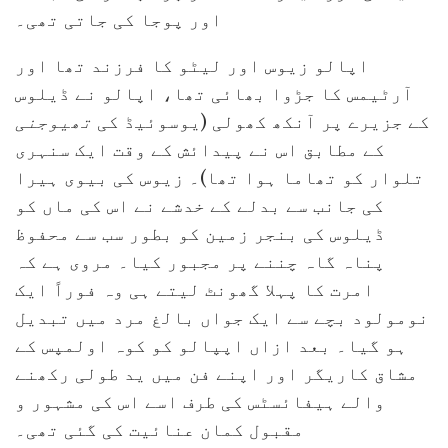
اور پوجا کی جاتی تھی۔
اپالو زیوس اور لیٹو کا فرزند تھا اور
آرٹیمس کا جڑوا بھائی تھا، اپالو نے ڈیلوس
کے جزیرے پر آنکھ کھولی (یوسوئیڈ کی
تھیوجنی
کے مطابق اس نے پیدائش کے وقت ایک سنہری
تلوار کو تھاما ہوا تھا)۔ زیوس کی بیوی ہیرا
کی جانب سے بدلے کے خدشے نے اس کی ماں کو
ڈیلوس کی بنجر زمین کو بطور سب سے محفوظ
پناہ گاہ چننے پر مجبور کیا۔ مروی ہے کہ
امرت کا پہلا گھونٹ لیتے ہی وہ فوراً ایک
نومولود بچے سے ایک جواں بالغ مرد میں تبدیل
ہو گیا۔ بعد ازاں اپپالو کو کوہ اولمپس کے
مشاق کاریگر اور اپنے فن میں ید طولی رکھنے
والے ہیفائسٹس کی طرف اسے اس کی مشہور و
مقبول کمان عنائیت کی گئی تھی۔