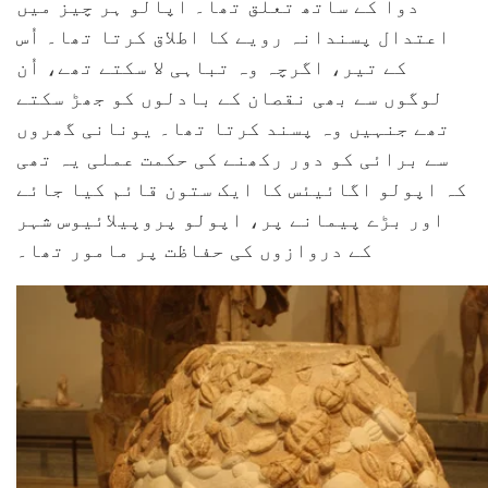
دوا کے ساتھ تعلق تھا۔ اپالو ہر چیز میں
اعتدال پسندانہ رویے کا اطلاق کرتا تھا۔ اُس
کے تیر، اگرچہ وہ تباہی لا سکتے تھے، اُن
لوگوں سے بھی نقصان کے بادلوں کو جھڑ سکتے
تھے جنہیں وہ پسند کرتا تھا۔ یونانی گھروں
سے برائی کو دور رکھنے کی حکمت عملی یہ تھی
کہ اپولو اگائیئس کا ایک ستون قائم کیا جائے
اور بڑے پیمانے پر، اپولو پروپیلائیوس شہر
کے دروازوں کی حفاظت پر مامور تھا۔