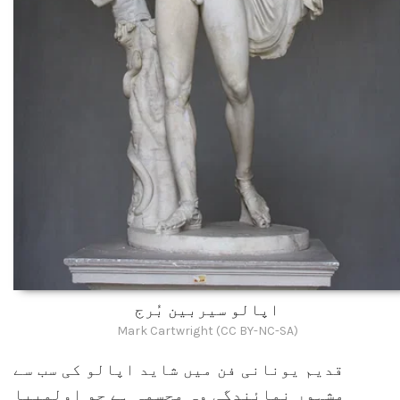
اپالو سیربین بُرج
Mark Cartwright (CC BY-NC-SA)
قدیم یونانی فن میں شاید اپالو کی سب سے
مشہور نمائندگی وہ مجسمہ ہے جو اولمپیا