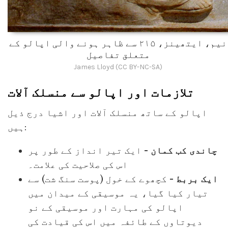
نیم، ایتھینز، ۲۱۵ سے ظاہر ہونے والی اپالو کے
متعلق تفاصیل
James Lloyd (CC BY-NC-SA)
تلازمات اور اپالو سے منسلک آلات
اپالو کے ساتھ منسلک آلات اور اشیا درج ذیل
ہیں:
چاندی کب کمان
- ایک تیر انداز کے طور پر
اس کی صلاحیت کی علامت۔
ایک بربط
- کچھوے کے خول (پوست سنگ شت) سے
تیار کیا گیا، یہ موسیقی کے میدان میں
اپالو کی مہارت اور موسیقی کے نو
دیوتاوں کے طائفہ میں اس کی قیادت کی