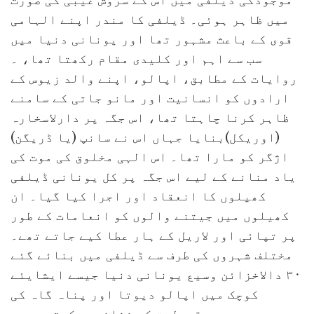
موجودگی ڈیلفی میں اس کے سروش غیبی کی صورت
میں ظاہر ہوئی۔ ڈیلفی کا مندر اپنے الہامی
قوی کے باعث مشہور تھا اور یونانی دنیا میں
سب سے اہم اور کلیدی مقام رکھتا تھا، ۔
روایات کے مطابق، اپالو، اپنے والد زیوس کے
ارادوں کو انسانیت اور مانو جاتی کے سامنے
ظاہر کرنا چاہتا تھا، اس جگہ پر دارلاسخارہ
(اوریکل)بنایا جہاں اس نے سانپ (یا ڈریگن)
اژگر کو مارا تھا۔ اس الہی مخلوق کی موت کی
یاد منانے کے لیے اس جگہ پر کل یونانی ڈیلفی
کھیلوں کا انعقاد اور اجرا کیا گیا۔ ان
کھیلوں میں جیتنے والوں کو انعامات کے طور
پر تپائی اور لاریل کے ہار عطا کیے جاتے تھے۔
مختلف شہروں کی طرف سے ڈیلفی میں بنائے گئے
۳۰ دالاخزائن وسیع یونانی دنیا جیسے ایشایئے
کوچک میں اپالو دیوتا اور پناہ گاہ کی