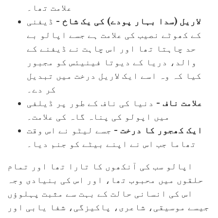
علامت تھا۔
لاریل (سدا بہار پودے) کی یک شاخ
- ڈیفنی
کے کھوٹے نصیب کی علامت ہے جسے اپالو بے
حد چاہتا تھا اور اس چاہت نے ڈیفنے کے
والد، دریا کے دیوتا فینیئس کو مجبور
کیا کہ وہ اسے ایک لاریل درخت میں تبدیل
کر دے۔
علامت ناف
- دنیا کی ناف کے طور پر ڈیلفی
میں اپولو کی پناہ گاہ کی علامت۔
ایک کھجور کا درخت
- جسے لیٹو نے اس وقت
تھاما جب اس نے اپنے بیٹے کو جنم دیا۔
اپالو سب کی آنکھوں کا تارا تھا اور تمام
حلقوں میں محبوب تھا، اور اس کی بنیادی وجہ
اس کی انسانی حالت کے بہت سے مثبت پہلوؤں
جیسے موسیقی، شاعری، پاکیزگی، شفا یابی اور