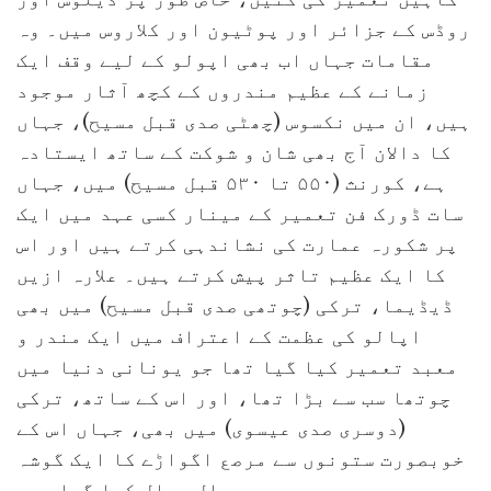
روڈس کے جزائر اور پوٹیون اور کلاروس میں۔ وہ
مقامات جہاں اب بھی اپولو کے لیے وقف ایک
زمانے کے عظیم مندروں کے کچھ آثار موجود
ہیں، ان میں نکسوس (چھٹی صدی قبل مسیح)، جہاں
کا دالان آج بھی شان و شوکت کے ساتھ ایستادہ
ہے، کورنث (۵۵۰ تا ۵۳۰ قبل مسیح) میں، جہاں
سات ڈورک فن تعمیر کے مینار کسی عہد میں ایک
پر شکورہ عمارت کی نشاندہی کرتے ہیں اور اس
کا ایک عظیم تاثر پیش کرتے ہیں۔ علارہ ازیں
ڈیڈیما، ترکی (چوتھی صدی قبل مسیح) میں بھی
اپالو کی عظمت کے اعتراف میں ایک مندر و
معبد تعمیر کیا گیا تھا جو یونانی دنیا میں
چوتھا سب سے بڑا تھا، اور اس کے ساتھ، ترکی
(دوسری صدی عیسوی) میں بھی، جہاں اس کے
خوبصورت ستونوں سے مرصع اگواڑے کا ایک گوشہ
حال بحال کیا گیا ہے۔