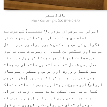
ناف ڈیلفی
Mark Cartwright (CC BY-NC-SA)
اپولو نے نوجوان مردوں (
ایفیبیس
) کی طرف سے
انجام دی جانے والی ابتدائی رسومات کی
نگرانی کی جب وہ مکمل شہری برادری میں داخل
ہوئے اور جنگجو بن گئے۔ ان رسومات میں بالوں
کی حجامت اور انہیں دیوتا کو پیش کرنے کا
عمل بھی شامل تھا، ساتھ ہی ساتھ ان رسومات
میں کھیل و ورزش اور حربی و عسکری چنوتیاں
بھی تھیں۔ اپالو کو اکثر سورج (بطور فوبس
اپولو) اور سورج دیوتا ہیلیوس کے ساتھ منسلک
کیا جاتا ہے، لیکن جدید علماء زیادہ تر اس
بات پر متفق ہیں کہ اپالو اور ہیلیوس کے
درمیان تعلق کی روایات پانچویں صدی قبل