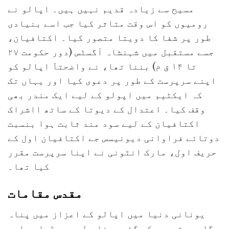
مسیح سے زیادہ قدیم نہیں ہیں۔ اپالو نے
رومیوں کو اس وقت متاثر کیا جب اسے بنیادی
طور پر شفا کا دویتا متصور کیا۔ اکتافیان،
جسے مستقبل میں شہنشاہ آگسٹس (دور حکومت ۲۷
تا ۱۴ ق م) بننا تھا، نے واضحتاَ اپالو کو
اپنے سرپرست کے طور پر دعوی کیا اور یہاں تک
کہ ایکٹیم میں اپولو کے لیے ایک مندر بھی
وقف کیا۔ اعتدال کے دیوتا کے ساتھ ااشراک
اکتافیان کے لیے سود مند ثابت ہوا بنسبت
دوتائے فراوانی دیونیسس جے اکتافیان اول کے
حریف اول، مارک انٹونی نے اپنا سرپرست مقرر
کیا تھا۔
مقدس مقامات
یونانی دنیا میں اپالو کے اعزاز میں پناہ
گاہیں تعمیر کی گئیں، خاص طور پر ڈیلوس اور