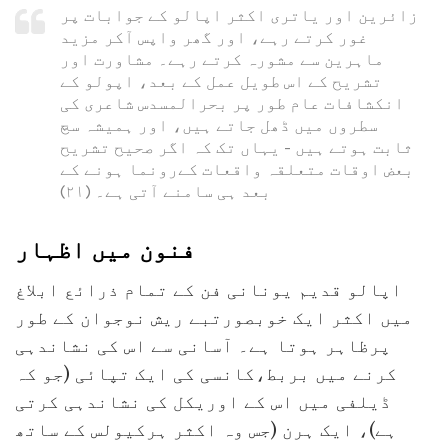
زائرین اور یاتری اکثر اپالو کے جوابات پر
غور کرتے رہے، اور گھر واپس آکر مزید
ماہرین سے مشورہ کرتے رہے۔ مشاورت اور
تشریح کے اس طویل عمل کے بعد، اپولو کے
انکشافات عام طور پر بحرالمسدس شاعری کی
سطروں میں ڈھل جاتے ہیں، اور ہمیشہ سچ
ثابت ہوتے ہیں - یہاں تک کہ اگر صحیح تشریح
بعض اوقات متعلقہ واقعات کےرونما ہونے کے
بعد ہی سامنے آتی ہے۔ (۲۱)
فنون میں اظہار
اپالو قدیم یونانی فن کے تمام ذرائع ابلاغ
میں اکثر ایک خوبصورتبے ریش نوجوان کے طور
پرظاہر ہوتا ہے۔ آسانی سے اس کی نشاندہی
کرنے میں بربط،کانسی کی ایک تپائی (جو کہ
ڈیلفی میں اس کے اوریکل کی نشاندہی کرتی
ہے)، ایک ہرن (جس وہ اکثر ہرکیولس کے ساتھ