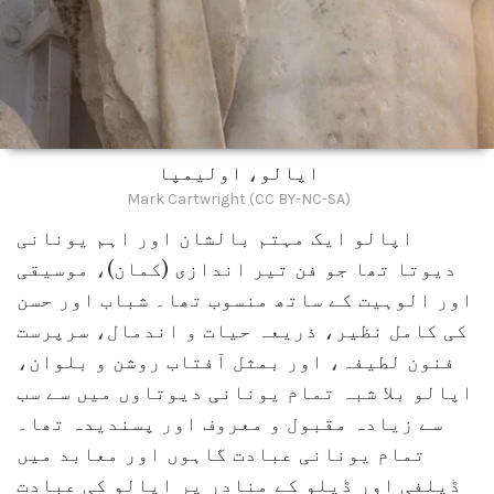
اپالو، اولیمپا
Mark Cartwright (CC BY-NC-SA)
اپالو ایک مہتم بالشان اور اہم یونانی
دیوتا تھا جو فن تیر اندازی (کمان)، موسیقی
اور الوہیت کے ساتھ منسوب تھا۔ شباب اور حسن
کی کامل نظیر، ذریعہ حیات و اندمال، سرپرست
فنون لطیفہ، اور بمثل آفتاب روشن و بلوان،
اپالو بلا شبہ تمام یونانی دیوتاوں میں سے سب
سے زیادہ مقبول و معروف اور پسندیدہ تھا۔
تمام یونانی عبادت گاہوں اور معابد میں
ڈیلفی اور ڈیلو کے منادر پر اپالو کی عبادت