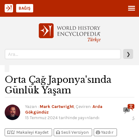
BAĞIŞ
Türkçe
❯
Orta Çağ Japonya'sında
Günlük Yaşam
Yazan
:
Mark Cartwright
, Çeviren:
Arda
Gökgündüz
15 Temmuz 2024
tarihinde yayınlandı
5
bookmark_add
bookmark_added
headphones
print
Makaleyi Kaydet
Sesli Versiyon
Yazdır