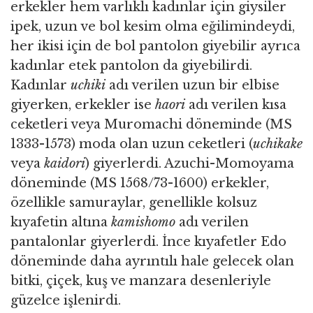
erkekler hem varlıklı kadınlar için giysiler
ipek, uzun ve bol kesim olma eğilimindeydi,
her ikisi için de bol pantolon giyebilir ayrıca
kadınlar etek pantolon da giyebilirdi.
Kadınlar
uchiki
adı verilen uzun bir elbise
giyerken, erkekler ise
haori
adı verilen kısa
ceketleri veya Muromachi döneminde (MS
1333-1573) moda olan uzun ceketleri (
uchikake
veya
kaidori
) giyerlerdi. Azuchi-Momoyama
döneminde (MS 1568/73-1600) erkekler,
özellikle samuraylar, genellikle kolsuz
kıyafetin altına
kamishomo
adı verilen
pantalonlar giyerlerdi. İnce kıyafetler Edo
döneminde daha ayrıntılı hale gelecek olan
bitki, çiçek, kuş ve manzara desenleriyle
güzelce işlenirdi.