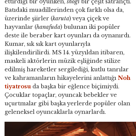
ettirdiği bir oyunken,
shogi
bir çeşit satrançtı.
Batıdaki muadillerinden çok farklı olsa da,
üzerinde şiirler (
karuta
) veya çiçek ve
hayvanlar (
hanafuda
) bulunan iki popüler
deste ile beraber kart oyunları da oynanırdı.
Kumar, sık sık kart oyunlarıyla
ilişkilendirilirdi. MS 14. yüzyıldan itibaren,
maskeli aktörlerin müzik eşliğinde stilize
edilmiş hareketler sergilediği, kutlu tanrılar
ve kahramanların hikayelerini anlattığı
Noh
tiyatrosu
da başka bir eğlence biçimiydi.
Çocuklar topaçlar, oyuncak bebekler ve
uçurtmalar gibi başka yerlerde popüler olan
geleneksel oyuncaklarla oynarlardı.