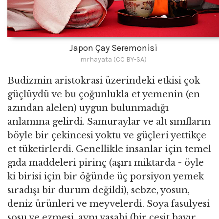
Japon Çay Seremonisi
mrhayata (CC BY-SA)
Budizmin aristokrasi üzerindeki etkisi çok
güçlüydü ve bu çoğunlukla et yemenin (en
azından alelen) uygun bulunmadığı
anlamına gelirdi. Samuraylar ve alt sınıfların
böyle bir çekincesi yoktu ve güçleri yettikçe
et tüketirlerdi. Genellikle insanlar için temel
gıda maddeleri pirinç (aşırı miktarda - öyle
ki birisi için bir öğünde üç porsiyon yemek
sıradışı bir durum değildi), sebze, yosun,
deniz ürünleri ve meyvelerdi. Soya fasulyesi
sosu ve ezmesi, aynı vasabi (bir çeşit bayır