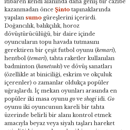
itibaren kendi alanında daha geniş bir cazibe
kazanmadan önce
Şinto
tapınaklarında
yapılan
sumo
güreşlerini içerirdi.
Doğancılık, balıkçılık, horoz
dövüştürücülüğü, bir daire içinde
oyuncuların topu havada tutmasını
gerektiren bir çeşit futbol oyunu (
kemari
),
hentbol (
temari
), tahta raketler kullanılan
badminton (
hanetsuki
) ve dövüş sanatları
(özellikle at biniciliği, eskrim ve okçuluk
içerenler) o zamanlar oldukça popüler
uğraşlardı. İç mekan oyunları arasında en
popüler iki masa oyunu
go
ve
shogi
idi.
Go
oyunu iki oyuncunun kareli bir tahta
üzerinde belirli bir alanı kontrol etmek
amacıyla beyaz veya siyah taşları hareket