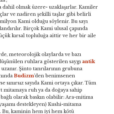
ir,
 dahil olmak üzere- uzaklaşırlar. Kamiler
çlar ve nadiren şekilli taşlar gibi belirli
8 milyon Kami olduğu söylenir. Bu sayı
ndırılır. Birçok Kami ulusal çapında
üçük kırsal topluluğa aittir ve her bir aile
rde, meteorolojik olaylarda ve bazı
üşünülen ruhlara gösterilen saygı
antik
r uzanır. Şinto tanrılarının grubuna
anında
Budizm
’den benimsenen
e sınırsız sayıda Kami ortaya çıkar. Tüm
rt mitamaya ruh ya da doğaya sahip
 bağlı olarak baskın olabilir: Ara-mitima
k yaşamı destekleyen) Kushi-mitama
). Bu, kaminin hem iyi hem kötü