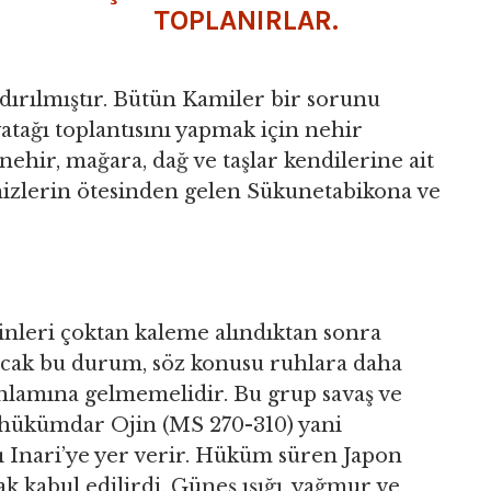
TOPLANIRLAR.
dırılmıştır. Bütün Kamiler bir sorunu
tağı toplantısını yapmak için nehir
nehir, mağara, dağ ve taşlar kendilerine ait
nizlerin ötesinden gelen Sükunetabikona ve
nleri çoktan kaleme alındıktan sonra
ncak bu durum, söz konusu ruhlara daha
nlamına gelmemelidir. Bu grup savaş ve
an hükümdar Ojin (MS 270-310) yani
sı Inari’ye yer verir. Hüküm süren Japon
k kabul edilirdi. Güneş ışığı, yağmur ve