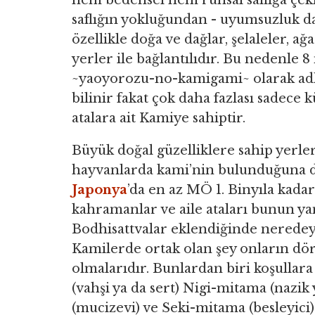
hem bedensel hem ruhsal saflığa çekil
saflığın yokluğundan - uyumsuzluk da
özellikle doğa ve dağlar, şelaleler, ağa
yerler ile bağlantılıdır. Bu nedenle 
~yaoyorozu-no-kamigami~ olarak adla
bilinir fakat çok daha fazlası sadece k
atalara ait Kamiye sahiptir.
Büyük doğal güzelliklere sahip yerle
hayvanlarda kami’nin bulunduğuna d
Japonya
’da en az MÖ 1. Binyıla kada
kahramanlar ve aile ataları bunun y
Bodhisattvalar eklendiğinde neredeys
Kamilerde ortak olan şey onların dö
olmalarıdır. Bunlardan biri koşullara
(vahşi ya da sert) Nigi-mitama (nazi
(mucizevi) ve Seki-mitama (besleyici