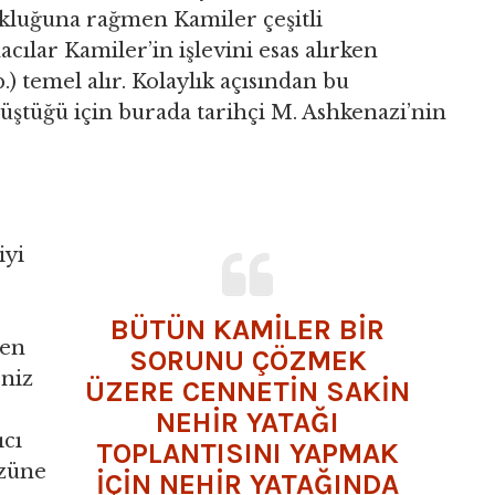
çokluğuna rağmen Kamiler çeşitli
acılar Kamiler’in işlevini esas alırken
.) temel alır. Kolaylık açısından bu
üştüğü için burada tarihçi M. Ashkenazi’nin
iyi
BÜTÜN KAMİLER BİR
 en
SORUNU ÇÖZMEK
eniz
ÜZERE CENNETİN SAKİN
NEHİR YATAĞI
ıcı
TOPLANTISINI YAPMAK
üzüne
İÇİN NEHİR YATAĞINDA