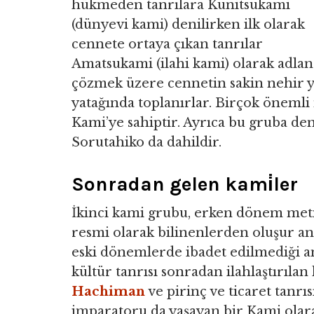
hükmeden tanrılara Kunitsukami
(dünyevi kami) denilirken ilk olarak
cennete ortaya çıkan tanrılar
Amatsukami (ilahi kami) olarak adlan
çözmek üzere cennetin sakin nehir ya
yatağında toplanırlar. Birçok önemli 
Kami’ye sahiptir. Ayrıca bu gruba de
Sorutahiko da dahildir.
Sonradan gelen kami̇ler
İkinci kami grubu, erken dönem meti
resmi olarak bilinenlerden oluşur a
eski dönemlerde ibadet edilmediği a
kültür tanrısı sonradan ilahlaştırıl
Hachiman
ve pirinç ve ticaret tanrı
imparatoru da yaşayan bir Kami olara