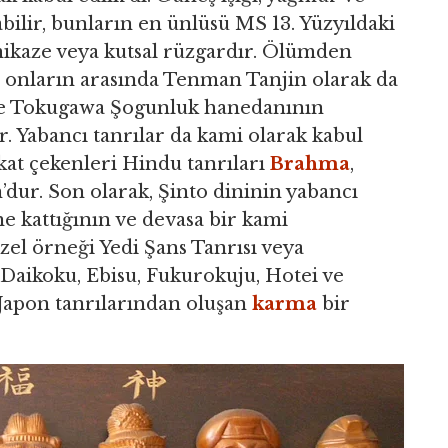
abilir, bunların en ünlüsü MS 13. Yüzyıldaki
amikaze veya kutsal rüzgardır. Ölümden
ır; onların arasında Tenman Tanjin olarak da
ve Tokugawa Şogunluk hanedanının
 Yabancı tanrılar da kami olarak kabul
kkat çekenleri Hindu tanrıları
Brahma
,
dur. Son olarak, Şinto dininin yabancı
ine kattığının ve devasa bir kami
l örneği Yedi Şans Tanrısı veya
Daikoku, Ebisu, Fukurokuju, Hotei ve
 Japon tanrılarından oluşan
karma
bir