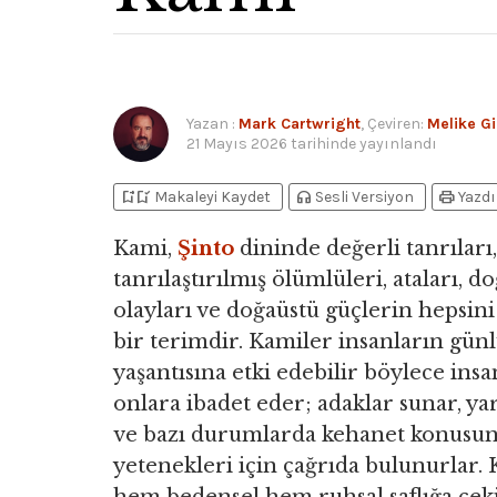
Yazan
:
Mark Cartwright
, Çeviren:
Melike Gi
21 Mayıs 2026
tarihinde yayınlandı
bookmark_add
bookmark_added
headphones
print
Makaleyi Kaydet
Sesli Versiyon
Yazdı
Kami,
Şinto
dininde değerli tanrıları,
tanrılaştırılmış ölümlüleri, ataları, do
olayları ve doğaüstü güçlerin hepsin
bir terimdir. Kamiler insanların gün
yaşantısına etki edebilir böylece insa
onlara ibadet eder; adaklar sunar, ya
ve bazı durumlarda kehanet konusu
yetenekleri için çağrıda bulunurlar.