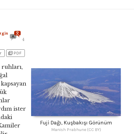
rgin
4
picture_as_pdf
r
PDF
 ruhları,
ğal
i kapsayan
lük
nlar
rdım ister
ndaki
Fuji Dağı, Kuşbakışı Görünüm
 Kamiler
Manish Prabhune (CC BY)