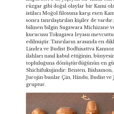
rüzgar gibi doğal olaylar bir Kami ol
istilacı Moğol filosuna karşı esen K
sonra tanrılaştırılan kişiler de vard
bilinen bilgin Sugawara Michizane 
kurucusu Tokugawa Ieyasu mevcuttur.
edilmiştir. Tanrıların arasında en di
Lindra ve Budist Bodhisattva Kannon’
ilahları nasıl kabul ettiğinin, bünyes
topluluğuna dönüştürdüğünün en güze
Shichifukujindir: Benten, Bishamon, 
Jurojin bunlar Çin, Hindu, Budist ve
gruptur.