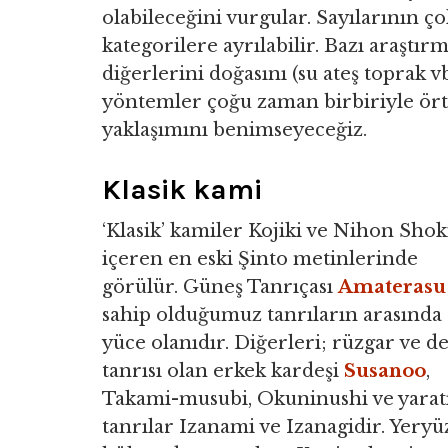
olabileceğini vurgular. Sayılarının 
kategorilere ayrılabilir. Bazı araştırm
diğerlerini doğasını (su ateş toprak vb
yöntemler çoğu zaman birbiriyle ört
yaklaşımını benimseyeceğiz.
Klasik kami
‘Klasik’ kamiler Kojiki ve Nihon Shok
içeren en eski Şinto metinlerinde
görülür. Güneş Tanrıçası
Amaterasu
sahip olduğumuz tanrıların arasında
yüce olanıdır. Diğerleri; rüzgar ve d
tanrısı olan erkek kardeşi
Susanoo
,
Takami-musubi, Okuninushi ve yarat
tanrılar Izanami ve Izanagidir. Yery