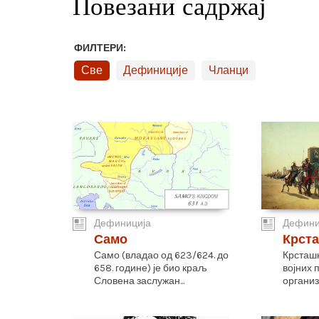
Повезани садржај
ФИЛТЕРИ:
Све
Дефиниције
Чланци
Дефиниција
Дефини
Само
Крст
Само (владао од 623/624. до
Крсташк
658. године) је био краљ
војних 
Словена заслужан...
организ