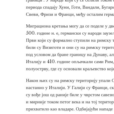
граници". У народе који су се селили током 
периода спадају Хуни, Готи, Вандали, Бугар
Свеви, Фризи и Франци, међу осталим герм
Миграциона кретања могу да се поделе у две 
500. године н. е, германски су народи зауз
Први који су формално ступили на римску те
били су Визиготи и они су на римску терит
под условом да бране границу на Дунаву, ал
Италију и 410. године опљачкали сами Рим,
полуострву, где су основали краљевство које
Након њих су на римску територију упали О
настанио у Италији. У Галији су Франци, с
су вође још од раније биле у чврстом саве
и мирније током петог века и на тој терито
прихватило као владаре. Одбијајући нападе