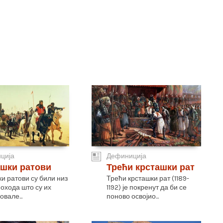
ција
Дефиниција
ашки ратови
Трећи крсташки рат
и ратови су били низ
Трећи крсташки рат (1189-
похода што су их
1192) је покренут да би се
овале...
поново освојио...