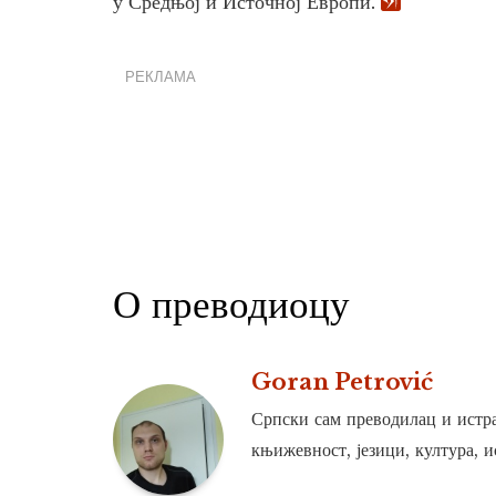
у Средњој и Источној Европи.
РЕКЛАМА
О преводиоцу
Goran Petrović
Српски сам преводилац и истра
књижевност, језици, култура, и