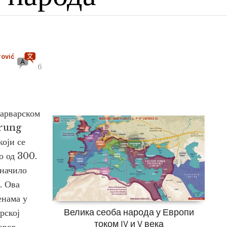
rović
6
варварском
erung
који се
о од 300.
значило
. Ова
енама у
Велика сеоба народа у Европи
рској
током IV и V века