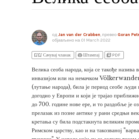
од
Jan van der Crabben
, превео
Goran Pet
објављено на
01 March 2022
bookmark_add
bookmark_added
print
picture_as_pdf
Сачувај чланак
Штампај
PDF
Велика сеоба народа, која се такође назива 
инвазијом или на немачком Völkerwand
(лутање народа), била је период сеобе људи 
догодио у Европи и који је трајао приближн
до 700. године нове ере, и то раздобље је о
прелазак из позне антике у рани средњи век
кретања су била подстакнута великим пром
Римском царству, као и на такозваној "варва