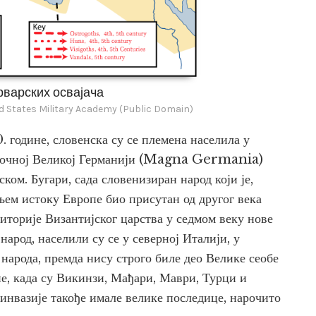
рварских освајача
d States Military Academy (Public Domain)
00. године, словенска су се племена населила у
источној Великој Германији (Magna Germania)
ком. Бугари, сада словенизиран народ који је,
ајњем истоку Европе био присутан од другог века
риторије Византијског царства у седмом веку нове
народ, населили су се у северној Италији, у
е народа, премда нису строго биле део Велике сеобе
не, када су Викинзи, Мађари, Маври, Турци и
 инвазије такође имале велике последице, нарочито