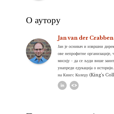
О аутору
Jan van der Crabben
Јан је оснивач и извршни дирек
ове непрофитне организације, 
мисију - да се људи више заинт
унапреди едукација о историји.
на Кингс Колеџу (King's Col