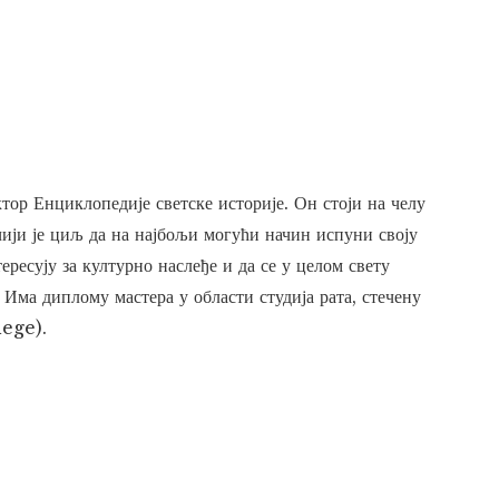
тор Енциклопедије светске историје. Он стоји на челу
чији је циљ да на најбољи могући начин испуни своју
ересују за културно наслеђе и да се у целом свету
 Има диплому мастера у области студија рата, стечену
lege).