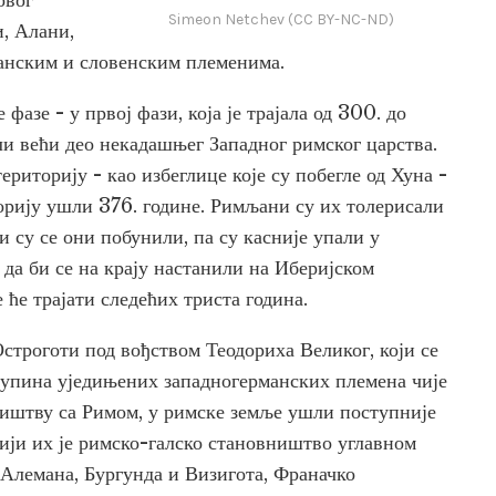
овог
Simeon Netchev (CC BY-NC-ND)
и, Алани,
анским и словенским племенима.
фазе - у првој фази, која је трајала од 300. до
ели већи део некадашњег Западног римског царства.
риторију - као избеглице које су побегле од Хуна -
орију ушли 376. године. Римљани су их толерисали
и су се они побунили, па су касније упали у
 да би се на крају настанили на Иберијском
 ће трајати следећих триста година.
строготи под вођством Теодориха Великог, који се
купина уједињених западногерманских племена чије
зништву са Римом, у римске земље ушли поступније
рији их је римско-галско становништво углавном
 Алемана, Бургунда и Визигота, Франачко