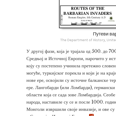
Путеви ва
The Department of History, Unite
У другој фази, која је трајала од 500. до 7
Средњој и Источној Европи, нарочито у 
коју су постепено учинила претежно словенс
могуће, туркијског порекла и који је на кр
нове ере, освојили су источне балканске те
ере. Лангобарди (или Ломбарди), германски 
области која се сада зове Ломбардија. Сеоб
народа, наставиле су се и после 1000. годи
Монголи извршили своје инвазије, и ове су