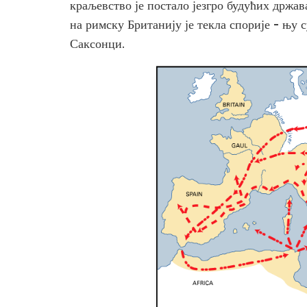
краљевство је постало језгро будућих држа
на римску Британију је текла спорије - њу 
Саксонци.