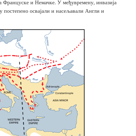
ва Француске и Немачке. У међувремену, инвазија
су постепено освајали и насељавали Англи и