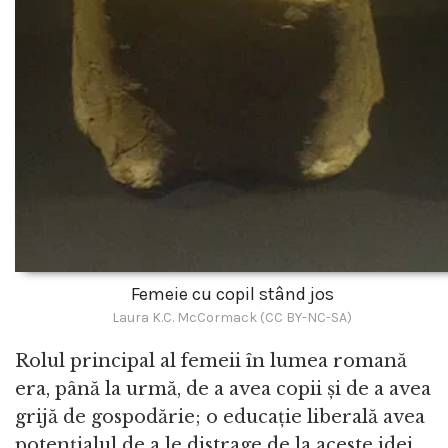
Femeie cu copil stând jos
Laura K.C. McCormack (CC BY-NC-SA)
Rolul principal al femeii în lumea romană
era, până la urmă, de a avea copii și de a avea
grijă de gospodărie; o educație liberală avea
potențialul de a le distrage de la aceste idei