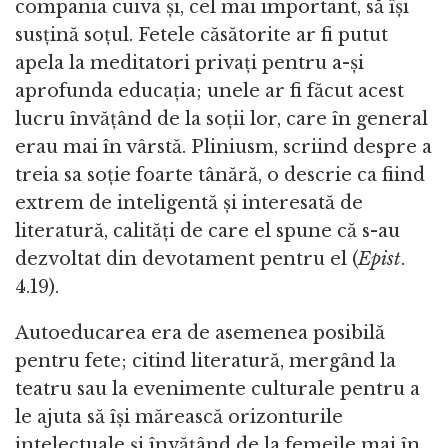
compania cuiva și, cel mai important, să își
susțină soțul. Fetele căsătorite ar fi putut
apela la meditatori privați pentru a-și
aprofunda educația; unele ar fi făcut acest
lucru învățând de la soții lor, care în general
erau mai în vârstă. Pliniusm, scriind despre a
treia sa soție foarte tânără, o descrie ca fiind
extrem de inteligentă și interesată de
literatură, calități de care el spune că s-au
dezvoltat din devotament pentru el (
Epist
.
4.19).
Autoeducarea era de asemenea posibilă
pentru fete; citind literatură, mergând la
teatru sau la evenimente culturale pentru a
le ajuta să își mărească orizonturile
intelectuale și învățând de la femeile mai în