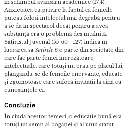
în schimbul avansării academice (17.4).
Anxietatea cu privire la faptul că femeile
puteau folosi intelectul mai degrabă pentru
a se da în spectacol decât pentru a avea
substanță era o problemă des întâlnită.
Satiristul Juvenal (55-60 - 127) indică în
lucrarea sa
Satirele 6
o parte din societate din
care fac parte femei încrezătoare,
intelectuale, care totuși nu erau pe placul lui,
plângându-se de femeile enervante, educate
și zgomotoase care sufocă invitații la cină cu
cunoștințele ei.
Concluzie
În ciuda acestor temeri, o educație bună era
totuși un semn al bogăției și al unui statut