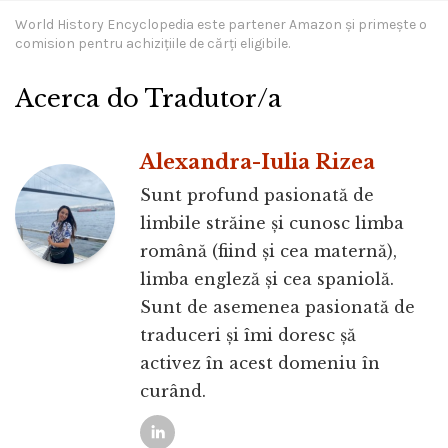
World History Encyclopedia este partener Amazon și primește o
comision pentru achizițiile de cărți eligibile.
Acerca do Tradutor/a
Alexandra-Iulia Rizea
Sunt profund pasionată de
limbile străine și cunosc limba
română (fiind și cea maternă),
limba engleză și cea spaniolă.
Sunt de asemenea pasionată de
traduceri și îmi doresc șă
activez în acest domeniu în
curând.