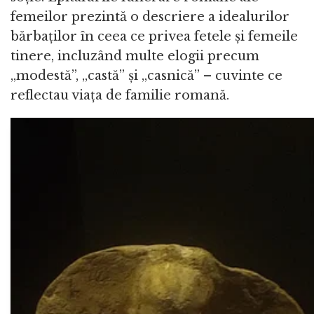
femeilor prezintă o descriere a idealurilor
bărbaților în ceea ce privea fetele și femeile
tinere, incluzând multe elogii precum
„modestă”, „castă” și „casnică” – cuvinte ce
reflectau viața de familie romană.