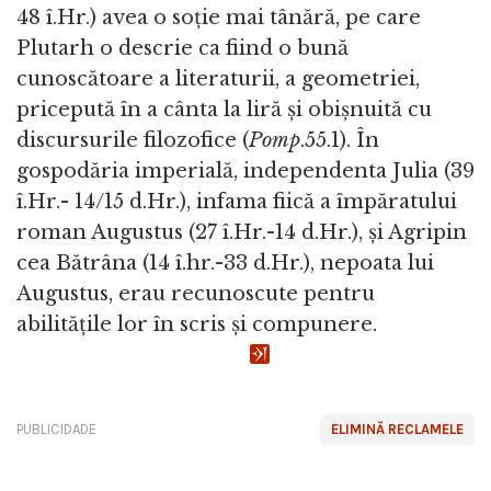
48 î.Hr.) avea o soție mai tânără, pe care
Plutarh o descrie ca fiind o bună
cunoscătoare a literaturii, a geometriei,
pricepută în a cânta la liră și obișnuită cu
discursurile filozofice (
Pomp
.55.1). În
gospodăria imperială, independenta Julia (39
î.Hr.- 14/15 d.Hr.), infama fiică a împăratului
roman Augustus (27 î.Hr.-14 d.Hr.), și Agripin
cea Bătrâna (14 î.hr.-33 d.Hr.), nepoata lui
Augustus, erau recunoscute pentru
abilitățile lor în scris și compunere.
PUBLICIDADE
ELIMINĂ RECLAMELE