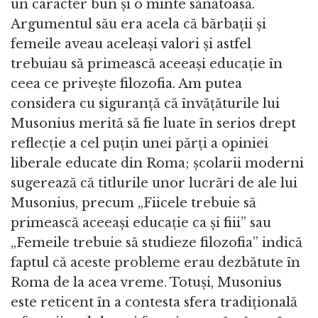
un caracter bun și o minte sănătoasă.
Argumentul său era acela că bărbații și
femeile aveau aceleași valori și astfel
trebuiau să primească aceeași educație în
ceea ce privește filozofia. Am putea
considera cu siguranță că învățăturile lui
Musonius merită să fie luate în serios drept
reflecție a cel puțin unei părți a opiniei
liberale educate din Roma; școlarii moderni
sugerează că titlurile unor lucrări de ale lui
Musonius, precum „Fiicele trebuie să
primească aceeași educație ca și fiii” sau
„Femeile trebuie să studieze filozofia” indică
faptul că aceste probleme erau dezbătute în
Roma de la acea vreme. Totuși, Musonius
este reticent în a contesta sfera tradițională