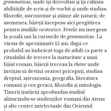
grammaticus
, unde își dezvoltau și își rafinau
abilitățile de scris și de vorbit și unde studiau
filozofie, astronomie și științe ale naturii; de
asemenea, băieții începeau aici pregătirea
pentru studiile oratorice. Fetele nu mergeau
la școală sau la cursurile de
grammaticus
. La
vârsta de aproximativ 15 ani, după ce
probabil au îmbrăcat toga de adult ca parte a
ritualului de trecere la maturitate a unui
băiat roman, băieții treceau la
rhetor
unde
învățau să devină oratori pricepuți, studiau
dreptul, astronomia, geografia, literatura
romană și cea greacă, filozofia și mitologia.
Tinerii înstăriți aprofundau studiul
alăturându-se studenților romani din Atena
și alte centre intelectuale din Orientul