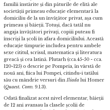
familii înstărite și din păturile de elită ale
societății primeau educație elementară la
domiciliu de la un învățător privat, așa cum
primeau și băieții. Totuși, dacă tatăl nu
angaja învățători privați, copiii puteau fi
înscriși la școli în afara domiciliului. Această
educație timpurie includea pentru ambele
sexe cititul, scrisul, matematica și literatura
greacă și cea latină. Plutarh (cca.45-50 - cca.
120-125) o descrie pe Pompeia, în vârstă de
nouă ani, fiica lui Pompei, citindu-i tatălui
său cu mândrie versuri din
Iliada
lui Homer
(
Quaest. Conv.
9.1.3).
Odată finalizat acest nivel elementar, băieții
de 12 ani avansau la clasele școlii de