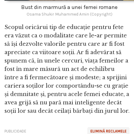
Bust din marmură a unei femei romane
Osama Shukir Muhammed Amin (Copyright)
Scopul oricărui tip de educație pentru fete
era văzut ca o modalitate care le-ar permite
să își dezvolte valorile pentru care ar fi fost
apreciate ca viitoare soții. Ar fi adevărat să
spunem că, în unele cercuri, viața femeilor a
fost în mare măsură un act de echilibru
între a fi fermecătoare și modeste; a sprijini
cariera soților lor comportându-se cu grație
și demnitate și, pentru acele femei educate, a
avea grijă să nu pară mai inteligente decât
soții lor sau decât ceilați bărbați din jurul lor.
PUBLICIDADE
ELIMINĂ RECLAMELE