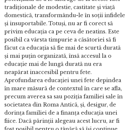
tradiționale de modestie, castitate și viață
domestică, transformându-le în soții infidele
și insuportabile. Totuși, nu ar fi corect să
privim educația ca pe ceva de neatins. Este
posibil ca vârsta timpurie a căsătoriei să fi
făcut ca educația să fie mai de scurtă durată
și mai puțin organizată, însă accesul la o
educație mai de lungă durată nu era
neapărat inaccesibil pentru fete.
Aprofundarea educației unei fete depindea
în mare măsură de contextul în care se afla,
precum averea sa sau poziția familiei sale în
societatea din Roma Antică, și, desigur, de
dorința familiei de a finanța educația unei
fiice. Dacă părinții alegeau acest lucru, ar fi
fost posibil pentru o tânără să își continue