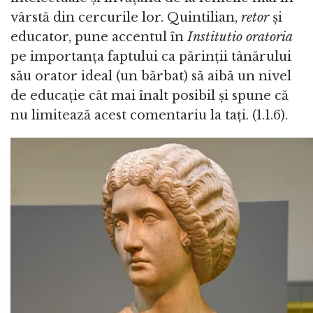
vârstă din cercurile lor. Quintilian,
retor
și
educator, pune accentul în
Institutio oratoria
pe importanța faptului ca părinții tânărului
său orator ideal (un bărbat) să aibă un nivel
de educație cât mai înalt posibil și spune că
nu limitează acest comentariu la tați. (1.1.6).