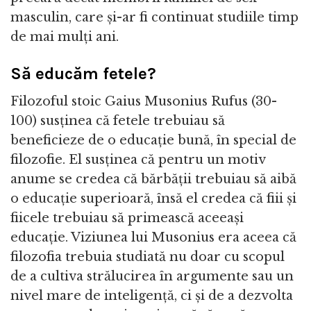
masculin, care și-ar fi continuat studiile timp
de mai mulți ani.
Să educăm fetele?
Filozoful stoic Gaius Musonius Rufus (30-
100) susținea că fetele trebuiau să
beneficieze de o educație bună, în special de
filozofie. El susținea că pentru un motiv
anume se credea că bărbății trebuiau să aibă
o educație superioară, însă el credea că fiii și
fiicele trebuiau să primească aceeași
educație. Viziunea lui Musonius era aceea că
filozofia trebuia studiată nu doar cu scopul
de a cultiva strălucirea în argumente sau un
nivel mare de inteligență, ci și de a dezvolta