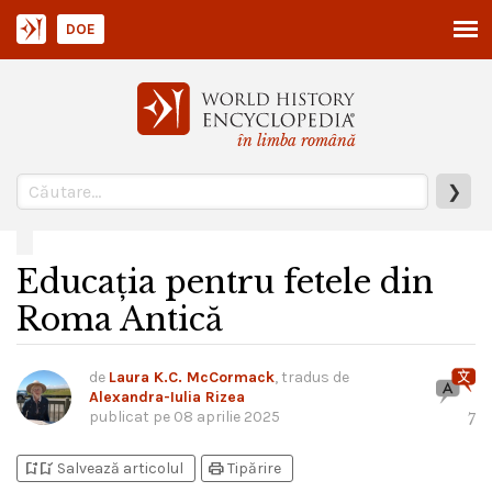
DOE
în limba română
❯
Educația pentru fetele din
Roma Antică
de
Laura K.C. McCormack
, tradus de
Alexandra-Iulia Rizea
publicat pe
08 aprilie 2025
7
bookmark_add
bookmark_added
print
Salvează articolul
Tipărire