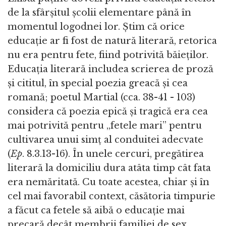
de la sfârșitul școlii elementare până în
momentul logodnei lor. Știm că orice
educație ar fi fost de natură literară, retorica
nu era pentru fete, fiind potrivită băieților.
Educația literară includea scrierea de proză
și cititul, în special poezia greacă și cea
romană; poetul Martial (cca. 38-41 - 103)
considera că poezia epică și tragică era cea
mai potrivită pentru „fetele mari” pentru
cultivarea unui simț al conduitei adecvate
(
Ep
. 8.3.13-16). În unele cercuri, pregătirea
literară la domiciliu dura atâta timp cât fata
era nemăritată. Cu toate acestea, chiar și în
cel mai favorabil context, căsătoria timpurie
a făcut ca fetele să aibă o educație mai
precară decât membrii familiei de sex