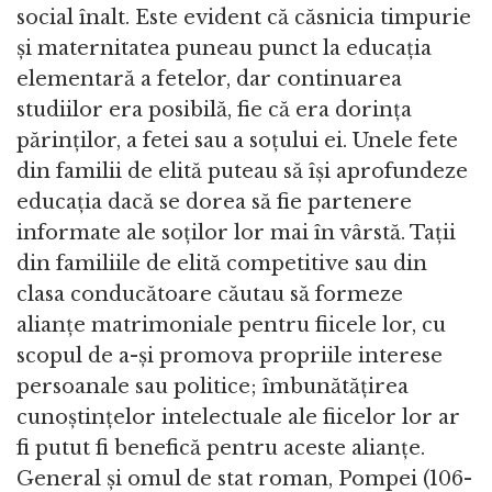
social înalt. Este evident că căsnicia timpurie
și maternitatea puneau punct la educația
elementară a fetelor, dar continuarea
studiilor era posibilă, fie că era dorința
părinților, a fetei sau a soțului ei. Unele fete
din familii de elită puteau să își aprofundeze
educația dacă se dorea să fie partenere
informate ale soților lor mai în vârstă. Tații
din familiile de elită competitive sau din
clasa conducătoare căutau să formeze
alianțe matrimoniale pentru fiicele lor, cu
scopul de a-și promova propriile interese
persoanale sau politice; îmbunătățirea
cunoștințelor intelectuale ale fiicelor lor ar
fi putut fi benefică pentru aceste alianțe.
General și omul de stat roman, Pompei (106-