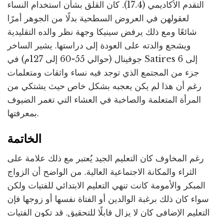
التقدم الأكاديمي (17.4). كان القلق بشأن استخدام النساء
لعقولهن في العروض السطحية بدلًا من الجوهر أمرًا
شائعًا ومع ذلك يرفض سينيكا وجهة نظر والده التقليدية
ويشجع والدته على العودة إلى دراستها. يشير الساخر
جوفينال (حوالي 55-60 إلى 127م) في Satires 6 إلى
جزء من المجتمع الذي توجد فيه نساء واثقات ومتعلمات
رغم أن هذا لم يكن يعجبه بشكل خاص حيث يشتكي من
المرأة المتعلمة والصاخبة في العشاء التي تغمر الضيوف
بمعرفتها.
الخاتمة
رغم المخاوف كان التعليم الجيد يُعتبر مع ذلك علامة على
الثراء والمكانة الاجتماعية العالية. من الواضح أن الزواج
المبكر والأمومة كانت تنهي التعليم الابتدائي للفتيات ولكن
سواء كان ذلك برغبة الوالدين أو الفتاة نفسها أو زوجها فإن
التعليم الإضافي كان لا يزال قابلًا للتحقيق. قد تكون الفتيات