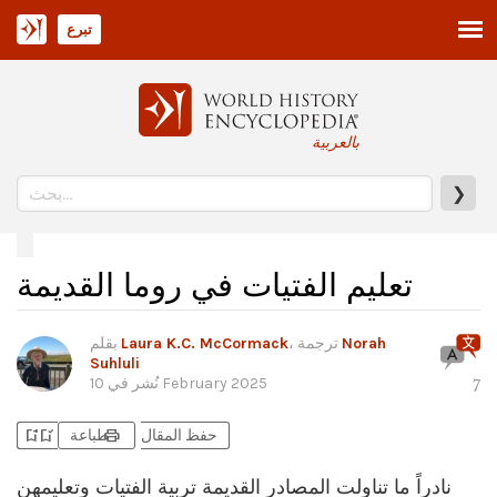
تبرع
بالعربية
❯
تعليم الفتيات في روما القديمة
Norah
، ترجمة
Laura K.C. McCormack
بقلم
Suhluli
10 February 2025
نُشر في
7
bookmark_add
bookmark_added
print
حفظ المقال
طباعة
نادراً ما تناولت المصادر القديمة تربية الفتيات وتعليمهن