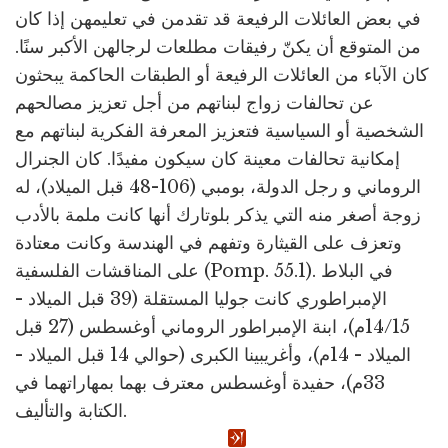
في بعض العائلات الرفيعة قد تقدمن في تعليمهن إذا كان
من المتوقع أن يكنّ رفيقات مطلعات لرجالهن الأكبر سنًا.
كان الآباء من العائلات الرفيعة أو الطبقات الحاكمة يبحثون
عن تحالفات زواج لبناتهم من أجل تعزيز مصالحهم
الشخصية أو السياسية فتعزيز المعرفة الفكرية لبناتهم مع
إمكانية تحالفات معينة كان سيكون مفيدًا. كان الجنرال
الروماني و رجل الدولة، بومبي (106-48 قبل الميلاد)، له
زوجة أصغر منه التي يذكر بلوتارك أنها كانت ملمة بالأدب
وتعزف على القيثارة وتفهم في الهندسة وكانت معتادة
على المناقشات الفلسفية (Pomp. 55.1). في البلاط
الإمبراطوري كانت جوليا المستقلة (39 قبل الميلاد -
14/15م)، ابنة الإمبراطور الروماني أوغسطس (27 قبل
الميلاد - 14م)، وأغريبينا الكبرى (حوالي 14 قبل الميلاد -
33م)، حفيدة أوغسطس معترف بهما بمهاراتهما في
الكتابة والتأليف.