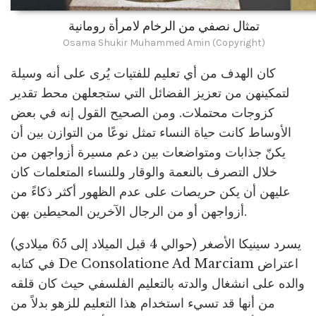
تمثال نصفي من الرخام لامرأة رومانية
Osama Shukir Muhammed Amin (Copyright)
كان الهدف من أي تعليم للفتيات يُرى على أنه وسيلة
لتمكينهن من تعزيز الفضائل التي ستجعلهن محط تقدير
كزوجات محتملات. ومن الصحيح القول إنه في بعض
الأوساط كانت حياة النساء تمثل نوعًا من التوازن بين أن
يكنّ جذابات ومتواضعات بين دعم مسيرة أزواجهن من
خلال التصرف بالنعمة والوقار وللنساء المتعلمات كان
عليهن أن يكن حريصات على عدم الظهور أكثر ذكاءً من
أزواجهن أو من الرجال الآخرين المحيطين بهن.
يسرد سينيكا الأصغر (حوالي 4 قبل الميلاد إلى 65 ميلادي)
في كتابه De Consolatione Ad Marciam اعتراض
والده على انشغال والدته بالتعليم الفلسفي حيث كان قلقه
من أنها قد تسيء استخدام هذا التعليم للزهو بدلاً من