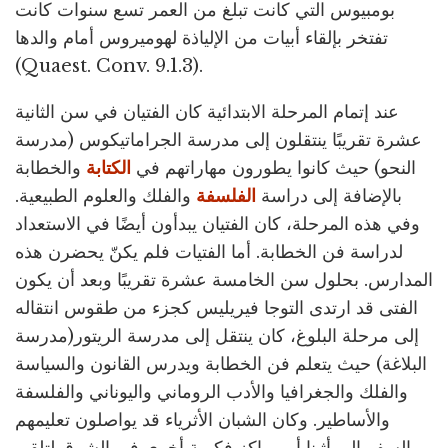
بومبيوس التي كانت تبلغ من العمر تسع سنوات كانت
تفتخر بإلقاء أبيات من الإلياذة لهوميروس أمام والدها
(Quaest. Conv. 9.1.3).
عند إتمام المرحلة الابتدائية كان الفتيان في سن الثانية
عشرة تقريبًا ينتقلون إلى مدرسة الجراماتيكوس (مدرسة
النحو) حيث كانوا يطورون مهاراتهم في
الكتابة
والخطابة
بالإضافة إلى دراسة
الفلسفة
والفلك والعلوم الطبيعية.
وفي هذه المرحلة، كان الفتيان يبدأون أيضًا في الاستعداد
لدراسة فن الخطابة. أما الفتيات فلم يكنّ يحضرن هذه
المدارس. بحلول سن الخامسة عشرة تقريبًا وبعد أن يكون
الفتى قد ارتدى التوجا فيريليس كجزء من طقوس انتقاله
إلى مرحلة البلوغ، كان ينتقل إلى مدرسة الريتور(مدرسة
البلاغة) حيث يتعلم فن الخطابة ويدرس القانون والسياسة
والفلك والجغرافيا والأدب الروماني واليوناني والفلسفة
والأساطير. وكان الشبان الأثرياء قد يواصلون تعليمهم
بالسفر إلى أثينا أو مراكز فكرية أخرى في الشرق لتلقي