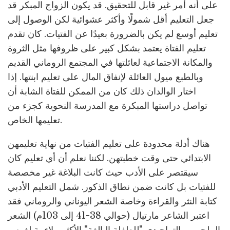
على أنه أمر غير قابل للتحقيق. قد يكون الزواج المبكر قد
جعل التعليم أقل شمولًا وأكثر عشوائية لكن الوصول إلى
تعليم أوسع لم يكن بالضرورة بعيدًا عن الفتيات. كان تقدم
تعليم الفتاة يعتمد بشكل كبير على ظروفها مثل الثروة
والمكانة الاجتماعية لعائلتها في المجتمع الروماني القديم
وبالطبع ميول العائلة لإنفاق المال على تعليم ابنتها. إذا
اختار الوالدان ذلك كان من الممكن للفتاة الشابة أن
تواصل دراستها المبكرة مع المدرسة النحوية كجزء من
تعليمها الخاص.
هناك أدلة محدودة على تعليم الفتيات من نهاية تعليمهن
الابتدائي حتى وقت خطبتهن. لكننا نعلم أن أي تعليم كان
سيقتصر على الأدب حيث كانت البلاغة غير مخصصة
للفتيات بل كانت ضمن نطاق الذكور. شمل التعليم الأدبي
كتابة النثر والقراءة وخاصة الشعر اليوناني والروماني فقد
اعتبر الشاعر مارتيال (حوالي 38-41 إلى 103م) الشعر
الملحمي والتراجيدي "للطفلة البالغة" الأكثر ملاءمة لغرس