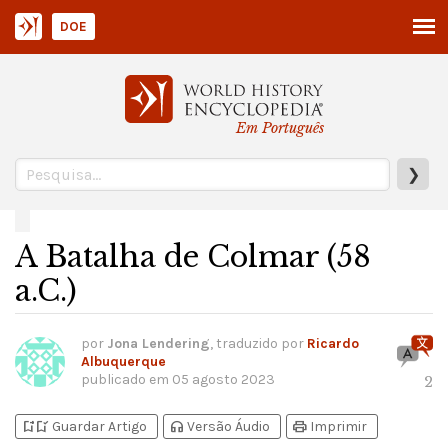
DOE
Em Português
❯
A Batalha de Colmar (58
a.C.)
por
Jona Lendering
, traduzido por
Ricardo
Albuquerque
publicado em
05 agosto 2023
2
bookmark_add
bookmark_added
headphones
print
Guardar Artigo
Versão Áudio
Imprimir