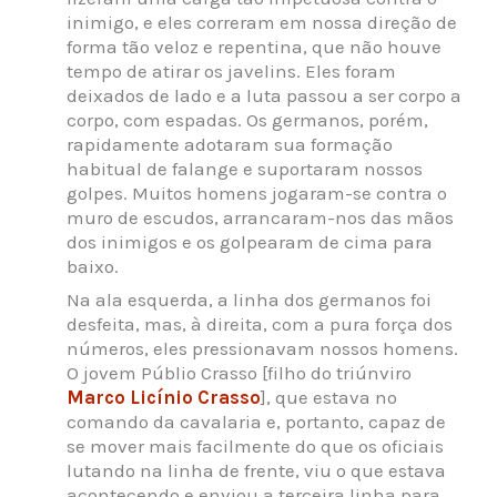
inimigo, e eles correram em nossa direção de
forma tão veloz e repentina, que não houve
tempo de atirar os javelins. Eles foram
deixados de lado e a luta passou a ser corpo a
corpo, com espadas. Os germanos, porém,
rapidamente adotaram sua formação
habitual de falange e suportaram nossos
golpes. Muitos homens jogaram-se contra o
muro de escudos, arrancaram-nos das mãos
dos inimigos e os golpearam de cima para
baixo.
Na ala esquerda, a linha dos germanos foi
desfeita, mas, à direita, com a pura força dos
números, eles pressionavam nossos homens.
O jovem Públio Crasso [filho do triúnviro
Marco Licínio Crasso
], que estava no
comando da cavalaria e, portanto, capaz de
se mover mais facilmente do que os oficiais
lutando na linha de frente, viu o que estava
acontecendo e enviou a terceira linha para