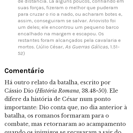
de distância. Lá alguns poucos, confiando em
suas forças, fizeram o melhor que puderam
para cruzar o rio a nado, ou acharam botes e,
assim, conseguiram se salvar. Ariovisto foi
um deles; ele encontrou um pequeno barco
encalhado na margem e escapou. Os
restantes foram alcançados pela cavalaria e
mortos. (Júlio César,
As Guerras Gálicas
, 1.51-
52)
Comentário
Há outro relato da batalha, escrito por
Cássio Dio (
História Romana
, 38.48-50). Ele
difere da história de César num ponto
importante: Dio conta que, no dia anterior à
batalha, os romanos formaram para o
combate, mas retornaram ao acampamento
quando os inimigos se recusaram a sair do