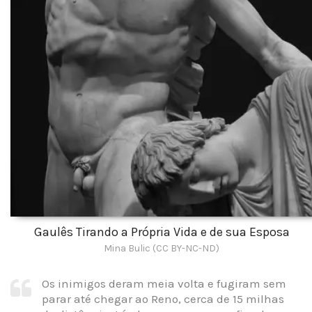
Gaulês Tirando a Própria Vida e de sua Esposa
Mina Bulic (CC BY-NC-ND)
Os inimigos deram meia volta e fugiram sem
parar até chegar ao Reno, cerca de 15 milhas