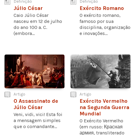
Definição
Definição
Júlio César
Exército Romano
Caio Júlio César
O exército romano,
nasceu em 12 de julho
famoso por sua
do ano 100 a. C.
disciplina, organização
(embora...
e inovações...
Artigo
Artigo
O Assassinato de
Exército Vermelho
Júlio César
na Segunda Guerra
Mundial
Veni, vidi, vici! Esta foi
a mensagem simples
O Exército Vermelho
que o comandante...
(em russo: Красная
армия, transliterado