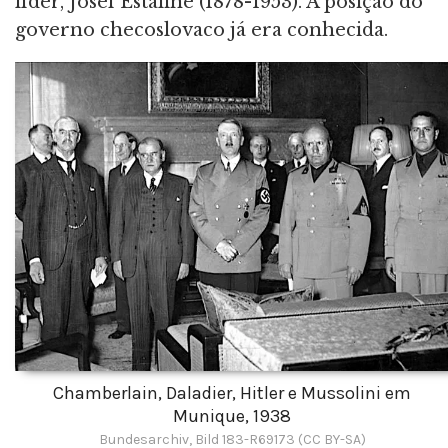
líder, Josef Estaline (1878-1953). A posição do
governo checoslovaco já era conhecida.
Chamberlain, Daladier, Hitler e Mussolini em
Munique, 1938
Bundesarchiv, Bild 183-R69173 (CC BY-SA)