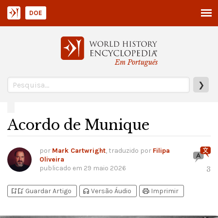
DOE
Em Português
❯
Acordo de Munique
por
Mark Cartwright
, traduzido por
Filipa
Oliveira
publicado em
29 maio 2026
3
bookmark_add
bookmark_added
headphones
print
Guardar Artigo
Versão Áudio
Imprimir