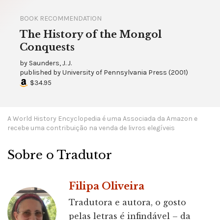
BOOK RECOMMENDATION
The History of the Mongol
Conquests
by
Saunders, J. J.
published by
University of Pennsylvania Press
(
2001
)
$34.95
A World History Encyclopedia é uma Associada da Amazon e
recebe uma contribuição na venda de livros elegíveis
Sobre o Tradutor
Filipa Oliveira
Tradutora e autora, o gosto
pelas letras é infindável – da