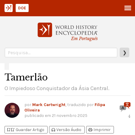
DOE
Em Português
❯
Tamerlão
O Impiedoso Conquistador da Ásia Central.
por
Mark Cartwright
, traduzido por
Filipa
Oliveira
publicado em
21 novembro 2025
4
bookmark_add
bookmark_added
headphones
print
Guardar Artigo
Versão Áudio
Imprimir