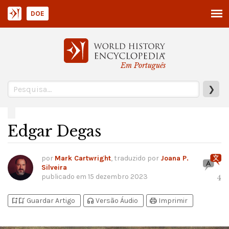
DOE
Em Português
❯
Edgar Degas
por
Mark Cartwright
, traduzido por
Joana P.
Silveira
publicado em
15 dezembro 2023
4
bookmark_add
bookmark_added
headphones
print
Guardar Artigo
Versão Áudio
Imprimir