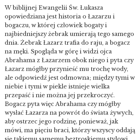
W biblijnej Ewangelii Św. Łukasza
opowiedziana jest historia o Łazarzu i
bogaczu, w której człowiek bogaty i
najbiedniejszy żebrak umierają tego samego
dnia. Żebrak Łazarz trafia do raju, a bogacz
na męki. Spogląda w górę i widzi ojca
Abrahama z Łazarzem obok niego i pyta czy
Łazarz mógłby przynieść mu trochę wody,
ale odpowiedź jest odmowna; między tymi w
niebie i tymi w piekle istnieje wielka
przepaść i nie można jej przekroczyć.
Bogacz pyta więc Abrahama czy mógłby
wysłać Łazarza na powrót do świata żywych,
aby ostrzec jego rodzinę, ponieważ, jak
mówi, ma pięciu braci, którzy wszyscy oddają
się takiemu samemu beztroskiemu stylowi