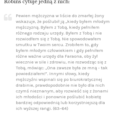
Robins cytuje jedną z nich:
Pewien mężczyzna w liście do zmarłej żony
wskazuje, że poślubił ją „kiedy byłem młodym
mężczyzną. Byłem z Tobą, kiedy pełniłem
różnego rodzaju urzędy. Byłem z Tobą i nie
rozwiodłem się z Tobą. Nie spowodowałem
smutku w Twoim sercu. Zrobiłem to, gdy
byłem młodym człowiekiem i gdy pełniłem
różne ważne urzędy dla Faraona, oby żył
wiecznie w sile i zdrowiu, nie rozwodząc się z
Tobą, mówiąc: „Ona zawsze była ze mną - tak
powiedziałem!”. Innymi słowy, kiedy
mężczyźni wspinali się po biurokratycznej
drabinie, prawdopodobnie nie było dla nich
czymś nieznanym, aby rozwieść się z żonami
ich młodości i ponownie poślubić kobietę
bardziej odpowiednią lub korzystniejszą dla
ich wyższej rangi. (63–64)