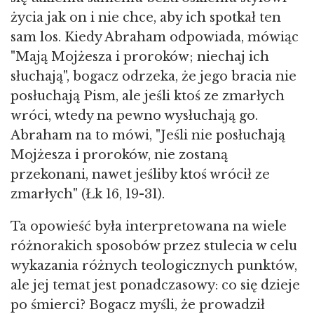
życia jak on i nie chce, aby ich spotkał ten
sam los. Kiedy Abraham odpowiada, mówiąc
"Mają Mojżesza i proroków; niechaj ich
słuchają", bogacz odrzeka, że jego bracia nie
posłuchają Pism, ale jeśli ktoś ze zmarłych
wróci, wtedy na pewno wysłuchają go.
Abraham na to mówi, "Jeśli nie posłuchają
Mojżesza i proroków, nie zostaną
przekonani, nawet jeśliby ktoś wrócił ze
zmarłych" (Łk 16, 19-31).
Ta opowieść była interpretowana na wiele
różnorakich sposobów przez stulecia w celu
wykazania różnych teologicznych punktów,
ale jej temat jest ponadczasowy: co się dzieje
po śmierci? Bogacz myśli, że prowadził