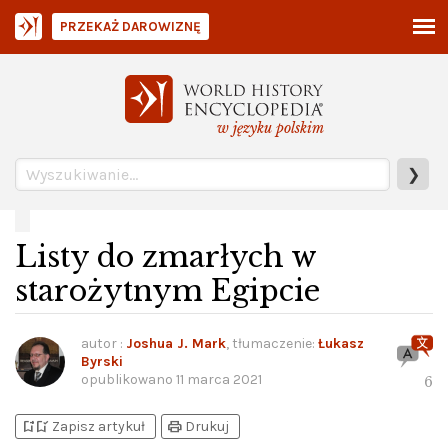
PRZEKAŻ DAROWIZNĘ
w języku polskim
❯
Listy do zmarłych w
starożytnym Egipcie
autor
:
Joshua J. Mark
, tłumaczenie:
Łukasz
Byrski
opublikowano
11 marca 2021
6
bookmark_add
bookmark_added
print
Zapisz artykuł
Drukuj