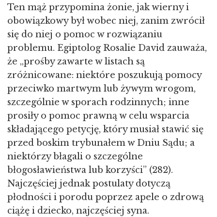
Ten mąż przypomina żonie, jak wierny i
obowiązkowy był wobec niej, zanim zwrócił
się do niej o pomoc w rozwiązaniu
problemu. Egiptolog Rosalie David zauważa,
że „prośby zawarte w listach są
zróżnicowane: niektóre poszukują pomocy
przeciwko martwym lub żywym wrogom,
szczególnie w sporach rodzinnych; inne
prosiły o pomoc prawną w celu wsparcia
składającego petycję, który musiał stawić się
przed boskim trybunałem w Dniu Sądu; a
niektórzy błagali o szczególne
błogosławieństwa lub korzyści” (282).
Najczęściej jednak postulaty dotyczą
płodności i porodu poprzez apele o zdrową
ciążę i dziecko, najczęściej syna.