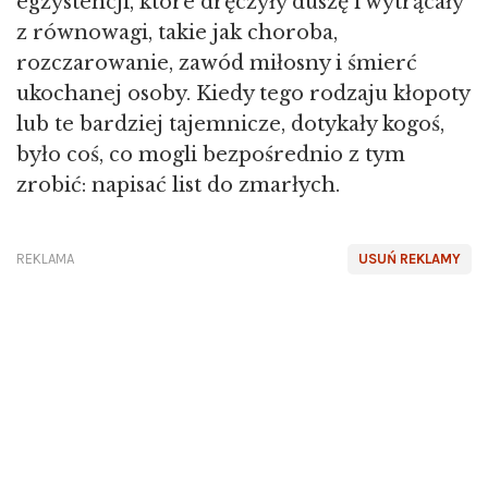
egzystencji, które dręczyły duszę i wytrącały
z równowagi, takie jak choroba,
rozczarowanie, zawód miłosny i śmierć
ukochanej osoby. Kiedy tego rodzaju kłopoty
lub te bardziej tajemnicze, dotykały kogoś,
było coś, co mogli bezpośrednio z tym
zrobić: napisać list do zmarłych.
REKLAMA
USUŃ REKLAMY