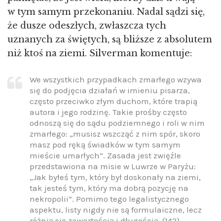
w tym samym przekonaniu. Nadal sądzi się,
że dusze odeszłych, zwłaszcza tych
uznanych za świętych, są bliższe z absolutem
niż ktoś na ziemi. Silverman komentuje:
We wszystkich przypadkach zmarłego wzywa
się do podjęcia działań w imieniu pisarza,
często przeciwko złym duchom, które trapią
autora i jego rodzinę. Takie prośby często
odnoszą się do sądu podziemnego i roli w nim
zmarłego: „musisz wszcząć z nim spór, skoro
masz pod ręką świadków w tym samym
mieście umarłych”. Zasada jest zwięźle
przedstawiona na misie w Luwrze w Paryżu:
„Jak byłeś tym, który był doskonały na ziemi,
tak jesteś tym, który ma dobrą pozycję na
nekropolii”. Pomimo tego legalistycznego
aspektu, listy nigdy nie są formulaiczne, lecz
różnią się zawartością i długością. (142)