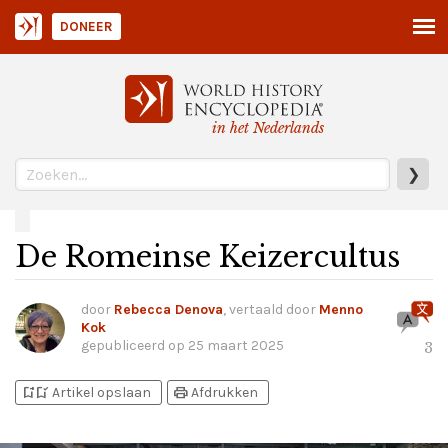
DONEER
in het Nederlands
❯
De Romeinse Keizercultus
door
Rebecca Denova
, vertaald door
Menno
Kok
gepubliceerd op
25 maart 2025
3
bookmark_add
bookmark_added
print
Artikel opslaan
Afdrukken