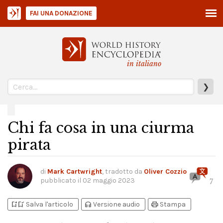
FAI UNA DONAZIONE
in italiano
❯
Chi fa cosa in una ciurma
pirata
di
Mark Cartwright
, tradotto da
Oliver Cozzio
pubblicato il
02 maggio 2023
7
bookmark_add
bookmark_added
headphones
print
Salva l'articolo
Versione audio
Stampa