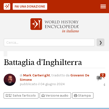
FAI UNA DONAZIONE
in italiano
❯
Battaglia d'Inghilterra
di
Mark Cartwright
, tradotto da
Giovanni De
Simone
pubblicato il
04 giugno 2024
4
bookmark_add
bookmark_added
headphones
print
Salva l'articolo
Versione audio
Stampa