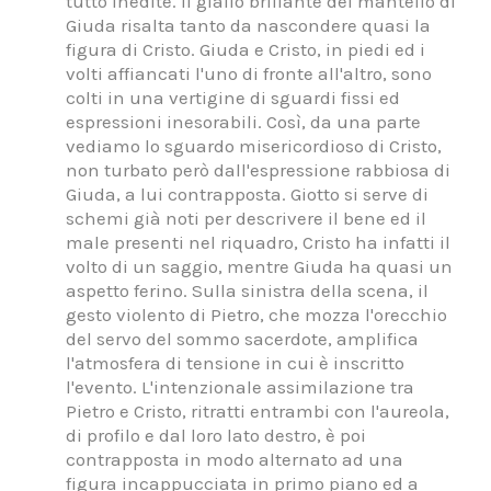
tutto inedite. Il giallo brillante del mantello di
Giuda risalta tanto da nascondere quasi la
figura di Cristo. Giuda e Cristo, in piedi ed i
volti affiancati l'uno di fronte all'altro, sono
colti in una vertigine di sguardi fissi ed
espressioni inesorabili. Così, da una parte
vediamo lo sguardo misericordioso di Cristo,
non turbato però dall'espressione rabbiosa di
Giuda, a lui contrapposta. Giotto si serve di
schemi già noti per descrivere il bene ed il
male presenti nel riquadro, Cristo ha infatti il
volto di un saggio, mentre Giuda ha quasi un
aspetto ferino. Sulla sinistra della scena, il
gesto violento di Pietro, che mozza l'orecchio
del servo del sommo sacerdote, amplifica
l'atmosfera di tensione in cui è inscritto
l'evento. L'intenzionale assimilazione tra
Pietro e Cristo, ritratti entrambi con l'aureola,
di profilo e dal loro lato destro, è poi
contrapposta in modo alternato ad una
figura incappucciata in primo piano ed a