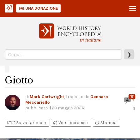
FAI UNA DONAZIONE
in italiano
❯
Giotto
di
Mark Cartwright
, tradotto da
Gennaro
Meccariello
pubblicato il
29 maggio 2026
3
bookmark_add
bookmark_added
headphones
print
Salva l'articolo
Versione audio
Stampa